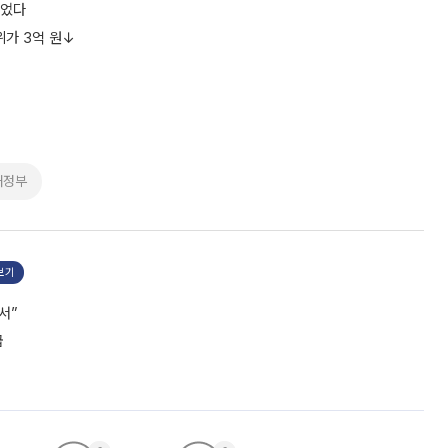
늘었다
중위가 3억 원↓
재정부
보기
서”
급