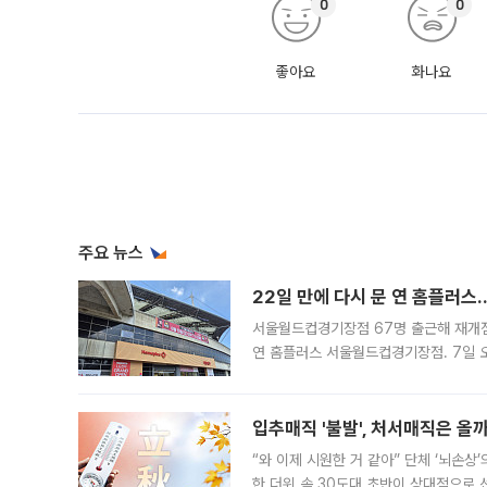
0
0
좋아요
화나요
주요 뉴스
22일 만에 다시 문 연 홈플러스
서울월드컵경기장점 67명 출근해 재개점 
연 홈플러스 서울월드컵경기장점. 7일 
우유, 과일 같은 신선식품이 차근차근 자
입추매직 '불발', 처서매직은 올
“와 이제 시원한 거 같아” 단체 ‘뇌손상
한 더위 속 30도대 초반이 상대적으로