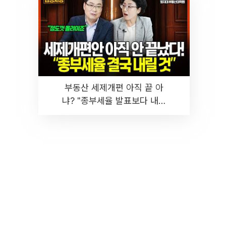
부동산 세제개편 아직 끝 아
냐? "종부세율 발표보다 내릴
것" 장기거주·양도세 전망 I 집
땅지성 I 김인만, 진미윤