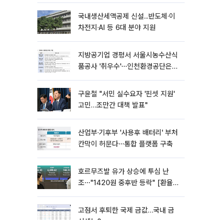
국내생산세액공제 신설...반도체·이
차전지·AI 등 6대 분야 지원
지방공기업 경평서 서울시농수산식
품공사 '취우수'⋯인천환경공단은
'낙제점'
구윤철 "서민 실수요자 '핀셋 지원'
고민…조만간 대책 발표"
산업부·기후부 '사용후 배터리' 부처
칸막이 허문다⋯통합 플랫폼 구축
호르무즈발 유가 상승에 투심 난
조⋯"1420원 중후반 등락" [환율전
망]
고점서 후퇴한 국제 금값…국내 금