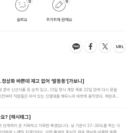
0
0
슬퍼요
추가취재 원해요
…정상화 바쁜데 재고 없어 ‘발동동’[가보니]
준비 신선식품 등 순차 입고…13일 정식 개장 목표 22일 만에 다시 문을
오전부터 직원들은 비어 있는 진열대를 채우느라 바쁘게 움직였다. 계란과
리를 잡기 시작했지만, 매장 곳곳엔 여전히 텅 빈 매대가 먼저 눈에 들어왔
까요? [해시태그]
’의 단계까지 온 지독하고 지독한 폭염입니다. 낮 기온이 37~39도를 찍는 극
 선선하게 느껴질 지경인데요. 이번 폭염의 중심은 처음 영남을 비롯한 동쪽