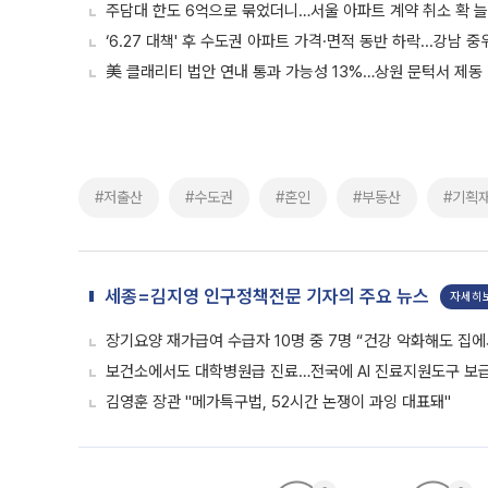
주담대 한도 6억으로 묶었더니…서울 아파트 계약 취소 확 
‘6.27 대책' 후 수도권 아파트 가격·면적 동반 하락...강남 
美 클래리티 법안 연내 통과 가능성 13%…상원 문턱서 제동
#저출산
#수도권
#혼인
#부동산
#기획
세종=김지영 인구정책전문 기자의 주요 뉴스
자세히
장기요양 재가급여 수급자 10명 중 7명 “건강 악화해도 집에
보건소에서도 대학병원급 진료…전국에 AI 진료지원도구 보
김영훈 장관 "메가특구법, 52시간 논쟁이 과잉 대표돼"