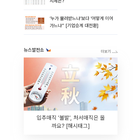
시세는?
‘누가 물려받느냐’보다 ‘어떻게 이어
가느냐” [기업승계 대전환]
뉴스발전소
입추매직 '불발', 처서매직은 올
까요? [해시태그]