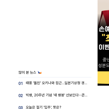
많이 본 뉴스
태풍 '돌핀' 오키나와 접근…일본기상청 경로 업데이트
01
빅뱅, 20주년 기념 '새 뱅봉' 선보인다⋯콘서트 앞두고 팝업 개최
02
오늘은 절기 '입추', 뜻은?
03