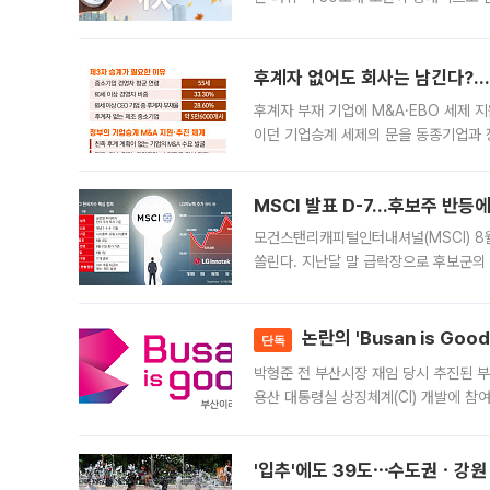
지역에 있었습니다. 7월 말에는 서풍과
후계자 없어도 회사는 남긴다?…‘
후계자 부재 기업에 M&A·EBO 세제 
이던 기업승계 세제의 문을 동종기업과 
대신 M&A나 임직원 인수(EBO)를 통
늘
MSCI 발표 D-7…후보주 반등
모건스탠리캐피털인터내셔널(MSCI) 8
쏠린다. 지난달 말 급락장으로 후보군의
가능성과 지수 추종 자금 유입 기대가 
논란의 'Busan is Go
단독
박형준 전 부산시장 재임 당시 추진된 부산
용산 대통령실 상징체계(CI) 개발에 참
도시브랜드 사업이 공개 이후 시민 공감
'입추'에도 39도⋯수도권ㆍ강원