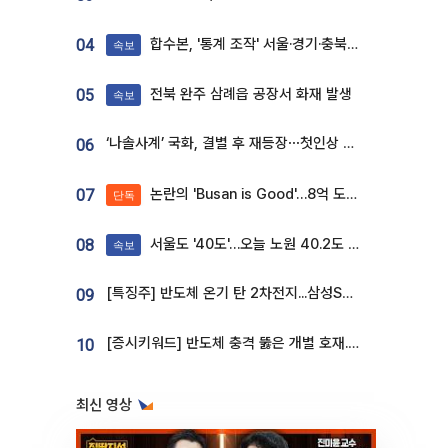
합수본, '통계 조작' 서울·경기·충북 선관위 등 추가 압수수색
04
속보
전북 완주 삼례읍 공장서 화재 발생
05
속보
‘나솔사계’ 국화, 결별 후 재등장⋯첫인상 투표 휩쓸고 ‘인기녀’ 등극
06
논란의 'Busan is Good'…8억 도시브랜드, 용산 대통령실 CI 업체가 수행
07
단독
서울도 '40도'…오늘 노원 40.2도 기록
08
속보
[특징주] 반도체 온기 탄 2차전지...삼성SDI, 장 초반 7% 넘게 껑충
09
[증시키워드] 반도체 충격 뚫은 개별 호재...포스코퓨처엠·에코프로·한화솔루션 '눈길'
10
최신 영상