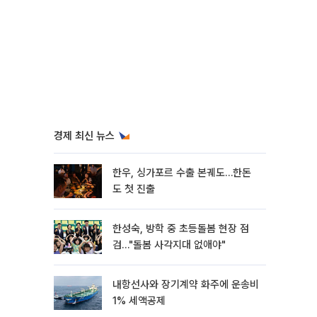
경제 최신 뉴스
한우, 싱가포르 수출 본궤도…한돈
도 첫 진출
한성숙, 방학 중 초등돌봄 현장 점
검…"돌봄 사각지대 없애야"
내항선사와 장기계약 화주에 운송비
1% 세액공제