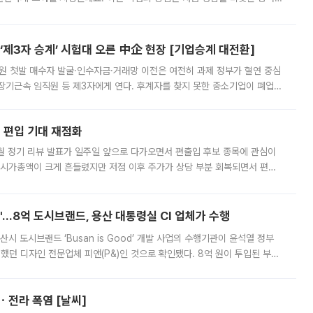
 북서풍이 산맥을 넘어 영남 쪽으로 내려오면서 뜨겁고 건조해졌는데요.
제3자 승계’ 시험대 오른 中企 현장 [기업승계 대전환]
지원 첫발 매수자 발굴·인수자금·거래망 이전은 여전히 과제 정부가 혈연 중심
장기근속 임직원 등 제3자에게 연다. 후계자를 찾지 못한 중소기업이 폐업
해 기술과 일자리를 남기도록 하겠다는 취지다. 다만 세금 감면만으로 거래를
에 편입 기대 재점화
월 정기 리뷰 발표가 일주일 앞으로 다가오면서 편출입 후보 종목에 관심이
 시가총액이 크게 흔들렸지만 저점 이후 주가가 상당 부분 회복되면서 편입
다시 부각되고 있다. 7일 금융투자업계에 따르면 MSCI는 한국시간으로 오는
od'…8억 도시브랜드, 용산 대통령실 CI 업체가 수행
시 도시브랜드 ‘Busan is Good’ 개발 사업의 수행기관이 윤석열 정부
여했던 디자인 전문업체 피앤(P&)인 것으로 확인됐다. 8억 원이 투입된 부산
 부족과 디자인 정체성 논란에 휩싸였던 만큼, 사업 선정 과정과 결과물에
ㆍ전라 폭염 [날씨]