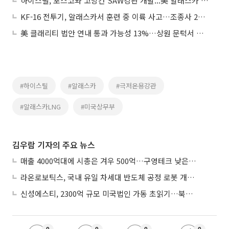
하이스틸, 포스코와 고망간 SAW강관 개발...美 알래스카 컨퍼런스 참석에 상승세
KF-16 전투기, 알래스카서 훈련 중 이륙 사고…조종사 2명 비상탈출
美 클래리티 법안 연내 통과 가능성 13%…상원 문턱서 제동
#하이스틸
#알래스카
#극저온용강관
#알래스카LNG
#미국상무부
김우람 기자의 주요 뉴스
매출 4000억대에 시총은 겨우 500억…구영테크 낮은 몸값에 저가 승계 마무리
라온로보틱스, 국내 유일 차세대 반도체 공정 로봇 개발 ‘고객사 테스트 진행’
신성에스티, 2300억 규모 미국법인 가동 초읽기…북미 ESS 공략 본격화