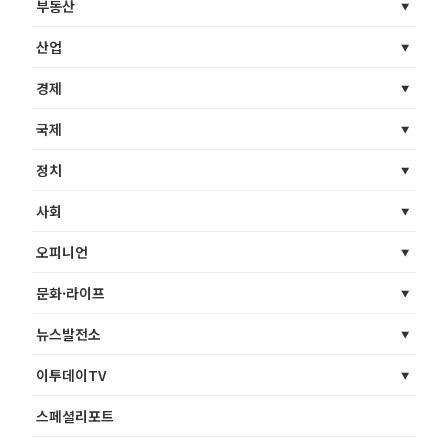
부동산
산업
경제
국제
정치
사회
오피니언
문화·라이프
뉴스발전소
이투데이TV
스페셜리포트