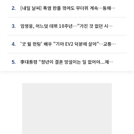
[내일 날씨] 폭염 한풀 꺾여도 무더위 계속⋯동해안 이틀 연속 비
2.
임영웅, 어느덧 데뷔 10주년⋯"가진 것 없던 시절, 내 앞엔 20명의 팬뿐"
3.
'굿 윌 헌팅' 배우 "기아 EV2 덕분에 살아"…교통사고 후 안전성 극찬
4.
李대통령 “청년이 결혼 망설이는 일 없어야...제도상 불이익 조사”
5.