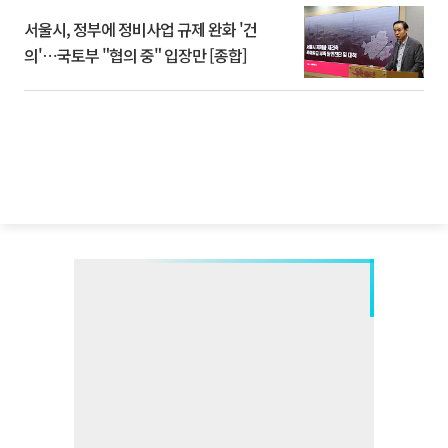
서울시, 정부에 정비사업 규제 완화 '건
의'⋯국토부 "협의 중" 입장만 [종합]