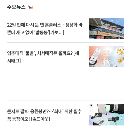
주요뉴스
22일 만에 다시 문 연 홈플러스…정상화 바
쁜데 재고 없어 ‘발동동’[가보니]
입추매직 '불발', 처서매직은 올까요? [해
시태그]
콘서트 갈 때 응원봉만?⋯'최애' 위한 필수
품 등장이오! [솔드아웃]