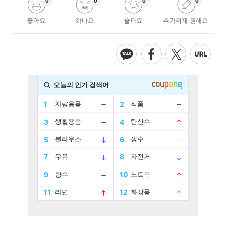
0
0
0
0
좋아요
화나요
슬퍼요
추가취재 원해요