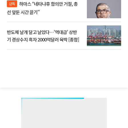
하마스 “네타냐후 합의안 거절, 총
단독
선 앞둔 시간 끌기”
반도체 날개 달고 날았다⋯'역대급' 상반
기 경상수지 흑자 2000억달러 육박 [종합]