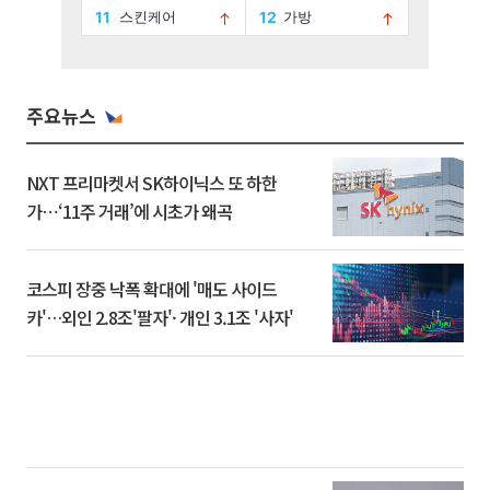
주요뉴스
NXT 프리마켓서 SK하이닉스 또 하한
가⋯‘11주 거래’에 시초가 왜곡
코스피 장중 낙폭 확대에 '매도 사이드
카'…외인 2.8조'팔자'· 개인 3.1조 '사자'