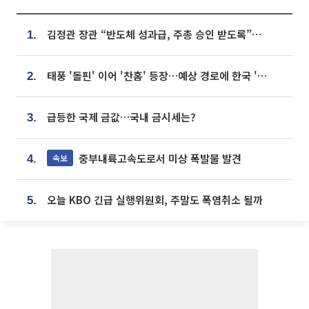
김정관 장관 “반도체 성과급, 주총 승인 받도록”…상법·자본시장법 개정 시사
1.
태풍 '돌핀' 이어 '찬홈' 등장…예상 경로에 한국 '한숨'
2.
급등한 국제 금값…국내 금시세는?
3.
중부내륙고속도로서 미상 폭발물 발견
속보
4.
오늘 KBO 긴급 실행위원회, 주말도 폭염취소 될까
5.