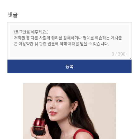
댓글
0 / 300