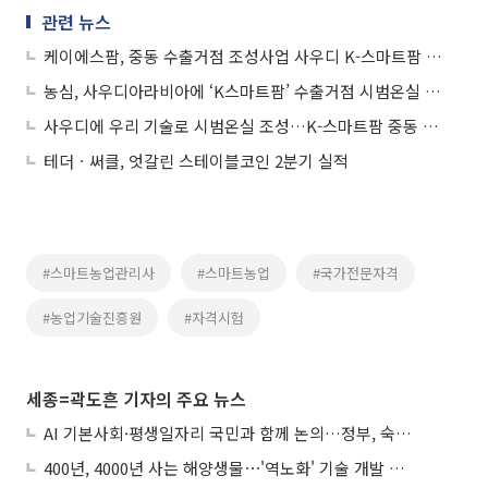
관련 뉴스
케이에스팜, 중동 수출거점 조성사업 사우디 K-스마트팜 시범온실 착공
농심, 사우디아라비아에 ‘K스마트팜’ 수출거점 시범온실 착공
사우디에 우리 기술로 시범온실 조성…K-스마트팜 중동 수출거점 기대
테더ㆍ써클, 엇갈린 스테이블코인 2분기 실적
#스마트농업관리사
#스마트농업
#국가전문자격
#농업기술진흥원
#자격시험
세종=곽도흔 기자의 주요 뉴스
AI 기본사회·평생일자리 국민과 함께 논의…정부, 숙의공론화 착수
400년, 4000년 사는 해양생물⋯'역노화' 기술 개발 추진