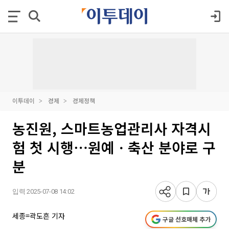
이투데이
경제
경제정책
농진원, 스마트농업관리사 자격시
험 첫 시행⋯원예ㆍ축산 분야로 구
분
입력 2025-07-08 14:02
세종=곽도흔 기자
구글 선호매체 추가