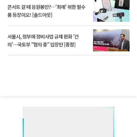
콘서트 갈 때 응원봉만?⋯'최애' 위한 필수
품 등장이오! [솔드아웃]
서울시, 정부에 정비사업 규제 완화 '건
의'⋯국토부 "협의 중" 입장만 [종합]