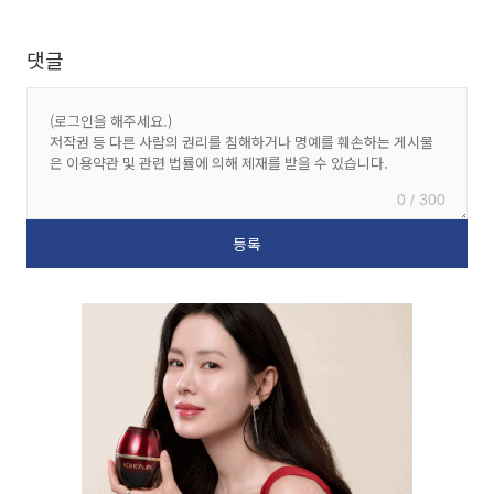
댓글
0 / 300