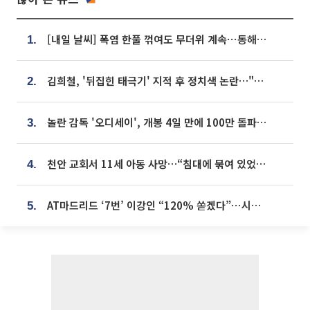
[내일 날씨] 폭염 한풀 꺾여도 무더위 계속⋯동해안 이틀 연속 비
1.
김희철, '뒤집힌 태극기' 지적 후 정치색 논란…"좌우 떠나 우리나라 국기"
2.
놀란 감독 '오디세이', 개봉 4일 만에 100만 돌파⋯'왕사남' 보다 빠르다
3.
천안 교회서 11세 아동 사망…“침대에 묶여 있었다” 진술 확보
4.
AT마드리드 ‘7번’ 이강인 “120% 쏟겠다”⋯시메오네 감독 “필요한 선수”
5.