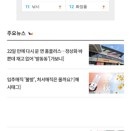
주요뉴스
22일 만에 다시 문 연 홈플러스…정상화 바
쁜데 재고 없어 ‘발동동’[가보니]
입추매직 '불발', 처서매직은 올까요? [해
시태그]