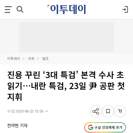
이투데이
사회
법조
진용 꾸린 ‘3대 특검’ 본격 수사 초
읽기⋯내란 특검, 23일 尹 공판 첫
지휘
수정 2025-06-22 15:56
전아현 기자
구글 선호매체 추가