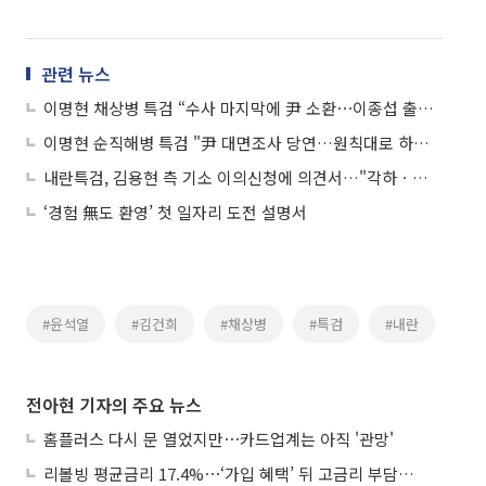
관련 뉴스
이명현 채상병 특검 “수사 마지막에 尹 소환⋯이종섭 출국도 수사범위”
이명현 순직해병 특검 "尹 대면조사 당연…원칙대로 하겠다"
내란특검, 김용현 측 기소 이의신청에 의견서…"각하ㆍ기각해야"
‘경험 無도 환영’ 첫 일자리 도전 설명서
#윤석열
#김건희
#채상병
#특검
#내란
전아현 기자의 주요 뉴스
홈플러스 다시 문 열었지만⋯카드업계는 아직 '관망'
리볼빙 평균금리 17.4%⋯‘가입 혜택’ 뒤 고금리 부담 주의