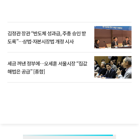
김정관 장관 “반도체 성과급, 주총 승인 받
도록”…상법·자본시장법 개정 시사
세금 꺼낸 정부에…오세훈 서울시장 “집값
해법은 공급” [종합]