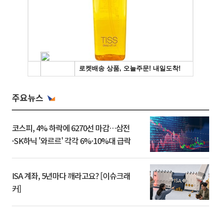
주요뉴스
코스피, 4% 하락에 6270선 마감…삼전
·SK하닉 '와르르' 각각 6%·10%대 급락
ISA 계좌, 5년마다 깨라고요? [이슈크래
커]