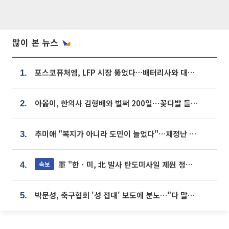
많이 본 뉴스
포스코퓨처엠, LFP 시장 뚫었다…배터리사와 대규모 장기 공급 합의
1.
아옳이, 한의사 김형배와 벌써 200일⋯꽃다발 들고 "프러포즈 아냐"
2.
추미애 "복지가 아니라 도민이 늘었다"…재정난 책임론 정면돌파
3.
軍 "한ㆍ미, 北 발사 탄도미사일 제원 정밀분석 중"
속보
4.
박문성, 축구협회 '성 접대' 보도에 분노…"다 말아먹으려고 작정했나"
5.