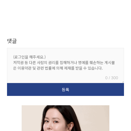
댓글
0 / 300