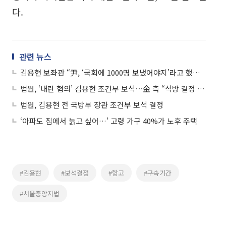
다.
관련 뉴스
김용현 보좌관 “尹, ‘국회에 1000명 보냈어야지’라고 했다”...법정 진술
법원, ‘내란 혐의’ 김용현 조건부 보석⋯金 측 “석방 결정 불복”
법원, 김용현 전 국방부 장관 조건부 보석 결정
‘아파도 집에서 늙고 싶어…’ 고령 가구 40%가 노후 주택
#김용현
#보석결정
#항고
#구속기간
#서울중앙지법