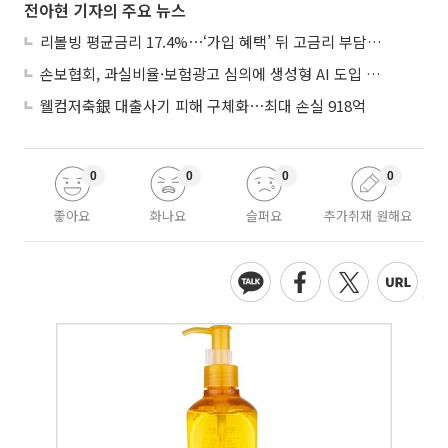
전아현 기자의 주요 뉴스
리볼빙 평균금리 17.4%⋯‘가입 혜택’ 뒤 고금리 부담 주의
손보협회, 과실비율·보험광고 심의에 생성형 AI 도입 추진
웰컴저축銀 대출사기 피해 구체화⋯최대 손실 918억
0
0
0
0
좋아요
화나요
슬퍼요
추가취재 원해요