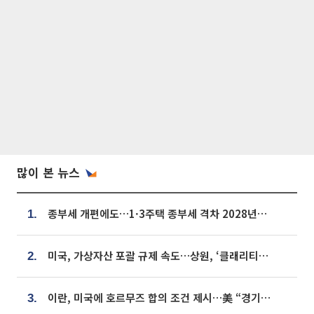
많이 본 뉴스
종부세 개편에도…1·3주택 종부세 격차 2028년부터 확대
1.
미국, 가상자산 포괄 규제 속도…상원, ‘클래리티법’ 9월 절차투표 추진
2.
이란, 미국에 호르무즈 합의 조건 제시…美 “경기 아직 안 끝나” [종합]
3.