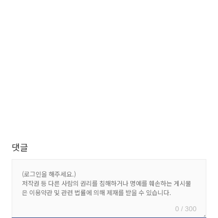
댓글
0 / 300