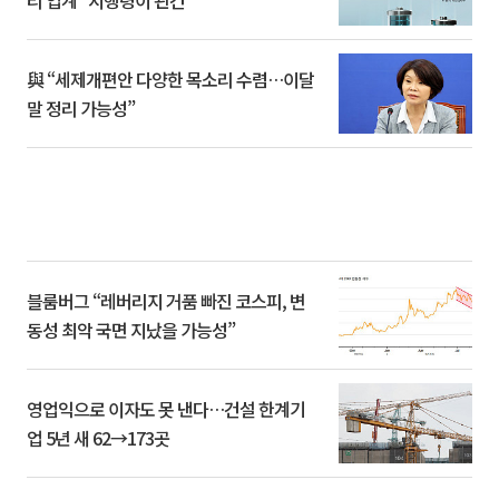
리 업계 “시행령이 관건”
與 “세제개편안 다양한 목소리 수렴…이달
말 정리 가능성”
블룸버그 “레버리지 거품 빠진 코스피, 변
동성 최악 국면 지났을 가능성”
영업익으로 이자도 못 낸다…건설 한계기
업 5년 새 62→173곳