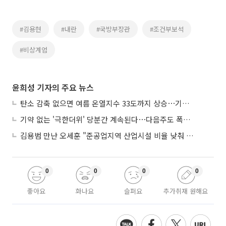
#김용현
#내란
#국방부장관
#조건부보석
#비상계엄
윤희성 기자의 주요 뉴스
탄소 감축 없으면 여름 온열지수 33도까지 상승⋯기상청, 2100년 미래전망
기약 없는 '극한더위' 당분간 계속된다⋯다음주도 폭염·열대야 지속
김용범 만난 오세훈 "준공업지역 산업시설 비율 낮춰 공급 늘려야"
0
0
0
0
좋아요
화나요
슬퍼요
추가취재 원해요