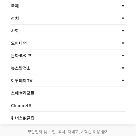
국제
정치
사회
오피니언
문화·라이프
뉴스발전소
이투데이TV
스페셜리포트
Channel 5
위너스IR클럽
무단전재 및 수집, 복사, 재배포, AI학습 이용 금지