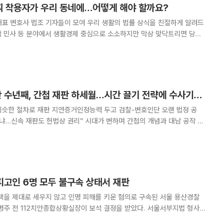
찌 착용자가 우리 동네에…어떻게 해야 할까요?
 법률 상식을 친절하게 알려드
소액 민사 등 분야에서 생활경제 중심으로 소소하지만 막상 맞닥트리면 당황
 내용으로도 상담받을 수 있을까 싶은 다소 엉뚱한 주제도 기존 판례와 법리
를 비교·분석하면서 재미있게 풀어드립니다. 초등학생 자식을 둔
[요즘 찐간첩] 1심만 수년째, 간첩 재판 하세월…시간 끌기 전략에 수사기관 골치
비슷한 절차로 재판 지연증거인정능력 두고 검찰-변호인단 오랜 법정 공
법상 권리” 시대가 변하며 간첩의 개념과 대남 공작 방
70~1980년대 남파 간첩은 최근 뉴스에서 찾아보기 어렵다. 최근 수사기관에
습이며 이적단체와 어떻게 다른지, 어떤
 피고인 6명 모두 불구속 상태서 재판
책을 제대로 세우지 않고 인명 피해를 키운 혐의로 구속된 서울 용산경찰
전 112치안종합상황실장이 보석 결정을 받았다. 서울서부지법 형사