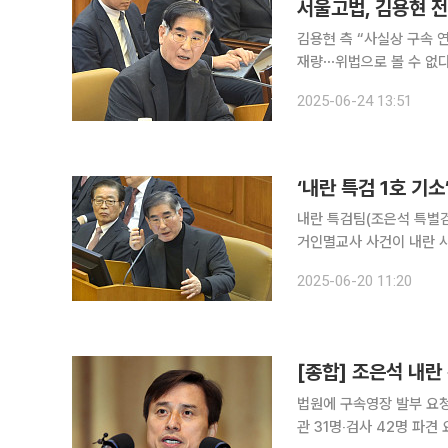
서울고법, 김용현 전
김용현 측 “사실상 구속 
재량⋯위법으로 볼 수 없다” 법원이 '12·3 비상계엄' 관련 내란 혐의로 구속기소 된 김용현
부 장관이 재판부 직권 보석 결정에 반발
2025-06-24 13:51
홍동기 부장판사)는 김 전
‘내란 특검 1호 기
내란 특검팀(조은석 특별검
거인멸교사 사건이 내란 사건 재판부와 
의 공무집행방해 및 증거
2025-06-20 11:20
다. 현재 내란 사건을 맡
[종합] 조은석 내란 
법원에 구속영장 발부 요
관 31명‧검사 42명 파