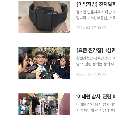
[이법저법] 전자발
정소연 법률사무소 다반 대표 변호사 법조 기자들이 모여 우리 생활의
립니다. 가사, 부동산, 
할 수 있는 사건들, 이런
2024-04-27 08:00
창원간첩단‧청주간첩단, 
방“지연된 정의는 정의 아냐…신속 재판도 헌
식, 형태도 변한다. 19
2023-12-17 06:00
서 말하는 간첩은 어떤 모
'이태원 참사' 관련
이태원 참사 당시 방지 대
서의 이임재 전 서장과 송병주 