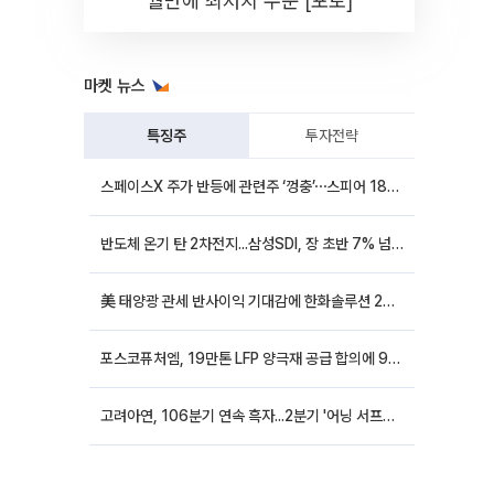
월만에 최저치 수준 [포토]
마켓 뉴스
특징주
투자전략
스페이스X 주가 반등에 관련주 ‘껑충’⋯스피어 18%ㆍ에이치브이엠 12%↑
반도체 온기 탄 2차전지...삼성SDI, 장 초반 7% 넘게 껑충
美 태양광 관세 반사이익 기대감에 한화솔루션 20%대·OCI홀딩스 14%대 급등
포스코퓨처엠, 19만톤 LFP 양극재 공급 합의에 9%대 강세
고려아연, 106분기 연속 흑자...2분기 '어닝 서프라이즈'에 장 초반 12%대 강세