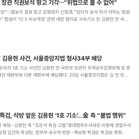
 장관 직권보석 항고 기각⋯“위법으로 볼 수 없어”
연장”⋯法보석 결정 항고‧집행정지 신청法 “임의적 보석 허가 여부는 법원
 전 국방
해 낸 항고를 기각했다. 24일 서울고법 형사20부(재판장
 장관이 낸 보석허가 결정에 대
소’ 김용현 사건, 서울중앙지법 형사34부 배당
사)의 1호 기소 사건인 김용현 전 국방부 장관의 위계공무집행방해 및 증
다른 재판부에 배당됐다. 20일 서울중앙지법은 김 전 장관
인멸교사 혐의 사건을 형사합의34부(재판장 한성진 부장판사)에 배당했
고 있는 재판부는 내란 사건 재판부인 형사합의2
특검, 석방 앞둔 김용현 ‘1호 기소’…金 측 “불법 행위”
청 예정⋯김용현 측 “조은석 특검 고발”중대범죄수사과장 비롯해 경찰수사
견 요청 김건희 특검팀, 법무부·공수처 방문⋯채상병 특검은 특검보 제청