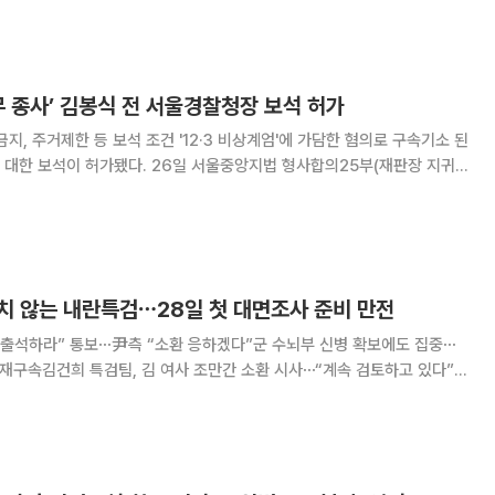
상태로 재판받게 됐다. 유동규 전 성
무 종사’ 김봉식 전 서울경찰청장 보석 허가
 조건 '12·3 비상계엄'에 가담한 혐의로 구속기소 된
26일 서울중앙지법 형사합의25부(재판장 지귀
임무종사 혐의로 재판에 넘겨진 김 전 청장에 대한 보석 결정을 내렸다. 김
 7월 7일 구속 기간 만료를
의치 않는 내란특검⋯28일 첫 대면조사 준비 만전
전 출석하라” 통보⋯尹측 “소환 응하겠다”군 수뇌부 신병 확보에도 집중⋯
 재구속김건희 특검팀, 김 여사 조만간 소환 시사⋯“계속 검토하고 있다”
사건의 정점인 윤석열 전 대통령에 대한 체포영장을 기각했지만, 내란 특검은
히려 윤 전 대통령의 출석을 이끌