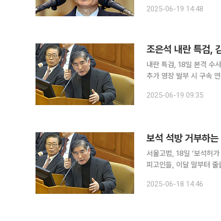
12·3 비상계엄 내란 사
2025-06-19 14:48
넘겼다. 구속 기간 만료로
조은석 내란 특검, 
내란 특검, 18일 본격 
추가 영장 발부 시 구속 연장 조은석 특검이 12·3 비상계엄 관련 내란 사건 수사를 개시
전 국방부 장관을 재판에 넘
2025-06-19 09:35
검은 19일 “경찰‧검찰과
보석 석방 거부하는 
서울고법, 18일 ‘보석허
피고인들, 이달 말부터 줄줄이 구속 만료 법원이 내란 혐의를 받
석 결정을 내렸지만 김 전
2025-06-18 14:46
올 구속 만료까지 버티겠다