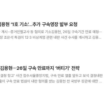
건을 맡은 조은석 특검이 수사를 개시하고 김용현 전 국방부 장관을 재판에
 석방을 앞둔 핵심 피의자의 신병부터 확
김용현 ‘1호 기소’…추가 구속영장 발부 요청
수사 개시⋯증거인멸교사 등 혐의로 기소김용현, 26일 구속기간 만료 예정⋯
하고 김용현
겼다. 3대 특검(내란‧김건희‧채상병)이 임명된 후 첫 기소 사례다. 조 특
 협력해 필요한 준비를
김용현⋯26일 구속 만료까지 ‘버티기’ 전략
가 결정 항고’ 사건 접수서울중앙지법, 구속 만료 열흘 앞두고 보석 결정내란
는 김용현 전 국방부 장관에 대한 보
 장관 측이 이를 거부하며 항고에 나섰다. 보석 조건을 이행하느니 곧 다가
는 것인데, 피고인이 석방을 거부