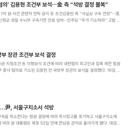
란 혐의’ 김용현 조건부 보석⋯金 측 “석방 결정 불복”
1억 원·사건 관련자 연락 금지 등 조건김용현 측 “사실상 구속 연장”⋯法
신청군·경찰 수뇌부 구속기한 만료 임박⋯민주당 “추가 기소하라” 고발 내
로 구속된 김용현 전 국방부 장관이 조건부 보석으로 석방돼 불구속 상태
김 전 장관 측은 조건부 석방에 불복
방부 장관 조건부 보석 결정
금·지정조건 등 이행보석 조건에 따라 내란혐의 피고인과 접촉 제한 법원
 종사 혐의로 기소된 김용현 전 국방부 장관의 보석을 결정했다. 16일 서
 부장판사)는 김 전 장관의 구속만료일을 앞두고 조건부 보석 결정을 내렸
구속기간이 최장 6개월로서 구속 기간
기…尹, 서울구치소서 석방
구속을 취소한다는 법원 결정에 따라 즉시항고를 포기하고 서울구치소에
따라 윤 대통령은 체포 52일 만에 한남동 관저로 돌아가게 됐다. 대검찰