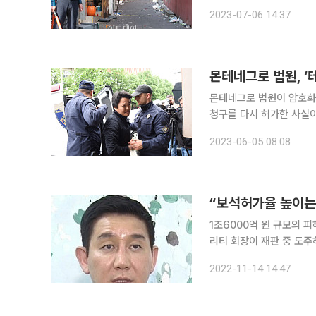
합의11부(배성중 부장판사)는 
2023-07-06 14:37
이 지정하는 일시·장소에 
몬테네그로 법원, ‘
몬테네그로 법원이 암호화폐
청구를 다시 허가한 사실이 뒤늦게 확인됐다. 4일(현지시
드고리차 지방법원은 2일 
2023-06-05 08:08
“보석허가율 높이는 
1조6000억 원 규모의 
리티 회장이 재판 중 도주
허가하는 방향이 바람직하다
2022-11-14 14:47