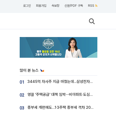
로그인
회원가입
속보창
신문/PDF 구독
RSS
많이 본 뉴스
3445억 자사주 지급 마쳤는데...삼성전자 DX노조, 뒤늦은 '떼쓰기 집회'
01
영끌 '주택공급' 대책 임박⋯비아파트·도심복합까지 총동원
02
종부세 개편에도…1·3주택 종부세 격차 2028년부터 확대
03