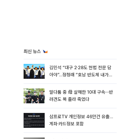
최신 뉴스
김민석 “대구 2·28도 헌법 전문 담
아야”…정청래 “호남 반도체 내가
제일 잘할 것”
말다툼 중 母 살해한 10대 구속⋯반
려견도 목 졸라 죽였다
삼프로TV 개인정보 46만건 유출…
계좌·카드정보 포함