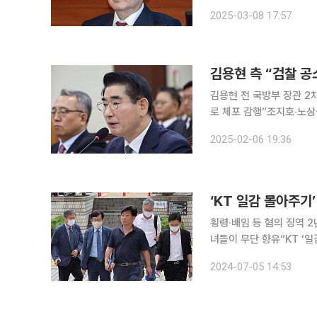
청은 8일 심우정 검찰총
2025-03-08 17:57
김용현 측 “검찰 공
김용현 전 국방부 장관 
로 체포 감행”조지호‧노상원 등도 일제
한 김용현 전 국방부 장관
2025-02-06 19:36
중앙지법 형사합의25부(지
‘KT 일감 몰아주기
횡령·배임 등 혐의 징역 
녀들이 무단 향유”KT ‘일감 몰
아주기’ 의혹과 관련해 특
2024-07-05 14:53
법정 구속됐다.