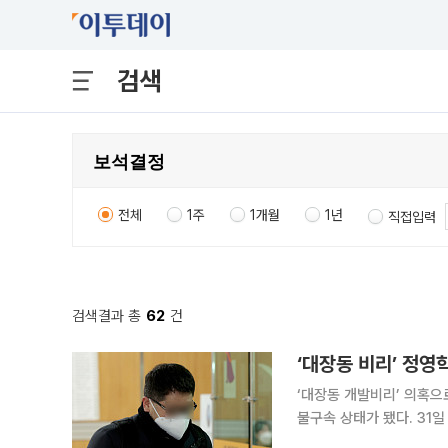
검색
전체
1주
1개월
1년
직접입력
검색결과 총
62
건
‘대장동 비리’ 정영
‘대장동 개발비리’ 의혹으
불구속 상태가 됐다. 31일 법조계에 따르면 서울고법 형사6-3부(민달기 김종우 박정제 고법판사)
는 이달 7일 정 회계사와 정 변