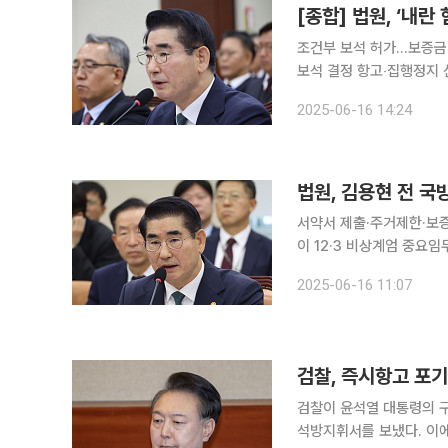
[종합] 법원, ‘내
조건부 보석 허가…보증금 
보석 결정 항고‧집행정지 
란 중요임무 종사 등 혐의
2025-06-16 14:24
에서 재판을 받게 된다. 
법원, 김용현 전 국
서약서 제출·주거제한·보증
이 12·3 비상계엄 중요임무
울중앙지법(재판장 지귀연
2025-06-16 11:07
다. 재판부는 “1심의 
검찰, 즉시항고 포
검찰이 윤석열 대통령의 
석방지휘서를 보냈다. 이에 