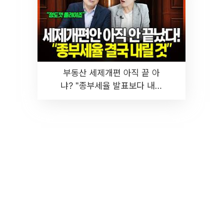
부동산 세제개편 아직 끝 아
냐? "종부세율 발표보다 내릴
것" 장기거주·양도세 전망 I 집
땅지성 I 김인만, 진미윤