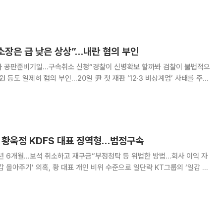
장이 법원의 구속취소 결정을 존중해 검찰 비상계엄 특별수사본부(본부장
박세현 서울고검장)에 윤 대통령의 석방을 지휘했다고 밝혔다. 이에 따라
소장은 급 낮은 상상”…내란 혐의 부인
2차 공판준비기일…구속취소 신청“경찰이 신병확보 할까봐 검찰이 불법적으
히 혐의 부인…20일 尹 첫 재판 ‘12·3 비상계엄’ 사태를 주도
이 재판에서 검찰의 공소사실을 소설이라 주장하며 혐의를 부인했다. 서울
귀연 부장판사)는 6일 오후 내란
’ 황욱정 KDFS 대표 징역형…법정구속
2년 6개월…보석 취소하고 재구금“부정청탁 등 위법한 방법…회사 이익 자
아주기’ 의혹, 황 대표 개인 비위 수준으로 일단락 KT그룹의 ‘일감 몰
혜를 받은 것으로 지목된 황욱정 KDFS 대표가 1심에서 실형을 선고받고
 서울중앙지법 형사합의24부(최경