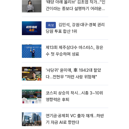
‘태양 아래 올리브’ 김초엽 작가...“인
간이라는 종보다 설명하기 어려운
한 사람을 쓰고 싶었다”[문화人터
뷰]
김민석, 강원·대구·경북 권리
속보
당원 투표 합산 1위
제13회 제주삼다수 마스터스, 장은
수 첫 우승하며 성료
'사당귀' 윤미애, 車 1942대 팔았
다…전현무 "저런 사람 위험해"
코스피 상승의 착시…시총 3~10위
영향력은 후퇴
연기금·공제회 VC 출자 재개…하반
기 자금 AI로 향한다