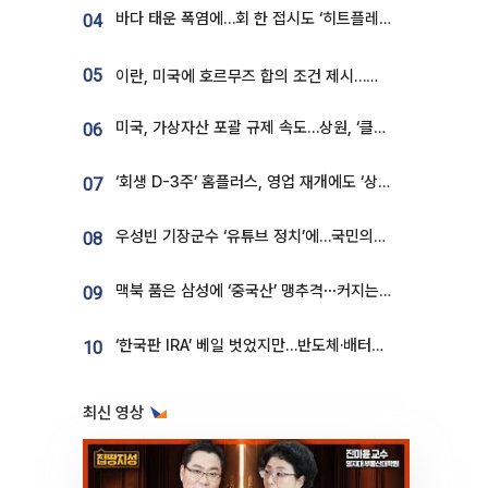
바다 태운 폭염에…회 한 접시도 ‘히트플레이션’
04
05
이란, 미국에 호르무즈 합의 조건 제시…美 “경기 아직 안 끝나” [종합]
미국, 가상자산 포괄 규제 속도…상원, ‘클래리티법’ 9월 절차투표 추진
06
‘회생 D-3주’ 홈플러스, 영업 재개에도 ‘상품 공급망’ 복구가 생존 관건
07
우성빈 기장군수 ‘유튜브 정치’에…국민의힘 군의원들 집단 반발
08
맥북 품은 삼성에 ‘중국산’ 맹추격⋯커지는 노트북 OLED 시장
09
‘한국판 IRA’ 베일 벗었지만…반도체·배터리 업계 “시행령이 관건”
10
최신 영상