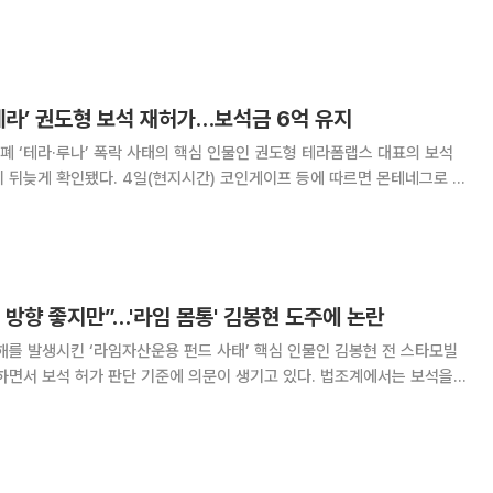
6일 이 전 서장과 송 전 실장의 보석 청구를 인용했다. 재판부는 법원
출석, 증거를 인멸하지 않겠다는 내용
테라’ 권도형 보석 재허가…보석금 6억 유지
 ‘테라·루나’ 폭락 사태의 핵심 인물인 권도형 테라폼랩스 대표의 보석
간) 코인게이프 등에 따르면 몬테네그로 포
권 대표와 그의 전 최고재무책임자 한 모 씨의 보석 청구를 받아들였다고
그의 변호인이 확인했다. 보석금은 각 40만 유로(약 5억60
방향 좋지만”…'라임 몸통' 김봉현 도주에 논란
피해를 발생시킨 ‘라임자산운용 펀드 사태’ 핵심 인물인 김봉현 전 스타모빌
하면서 보석 허가 판단 기준에 의문이 생기고 있다. 법조계에서는 보석을
고 평가하지만 과거 5개월 잠적했던 김 전 회장에 대한 보석 결정은 적
절하지 않았다는 평가가 나오는 상황이다. 14일 대법원 '2022