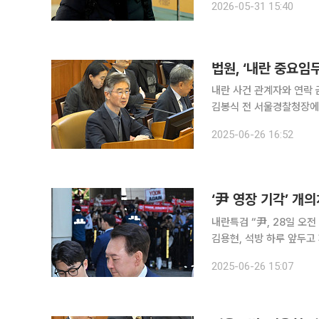
2026-05-31 15:40
고인 5명 전원이 불구속 
법원, ‘내란 중요임
내란 사건 관계자와 연락 금지, 주거제한 등 보석
김봉식 전 서울경찰청장에 대한 보석이 허가됐다. 
연 부장판사)는 내란 중요
2025-06-26 16:52
전 청장은 1월 8일 기소돼
‘尹 영장 기각’ 개
내란특검 “尹, 28일 오
김용현, 석방 하루 앞두고
법원이 12·3 비상계엄 
2025-06-26 15:07
개의치 않는 분위기다. 오