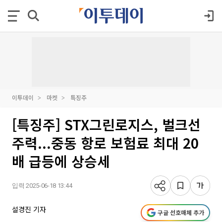
이투데이
마켓
특징주
[특징주] STX그린로지스, 벌크선
주력...중동 항로 보험료 최대 20
배 급등에 상승세
입력 2025-06-18 13:44
설경진 기자
구글 선호매체 추가