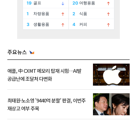
주요뉴스
애플, 中 CXMT 메모리 탑재 시험…AI발
공급난에 조달처 다변화
최태원·노소영 '9440억 분할' 판결, 이번주
재상고 여부 주목