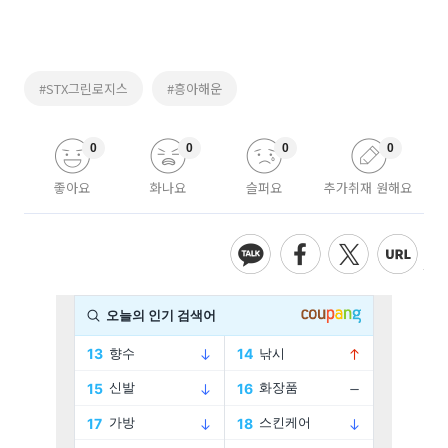
#STX그린로지스
#흥아해운
0
0
0
0
좋아요
화나요
슬퍼요
추가취재 원해요