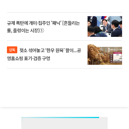
규제 폭탄에 개미·집주인 '패닉' [흔들리는
룰, 출렁이는 시장]①
젖소 섞어놓고 ‘한우 원육’ 팔이...공
단독
영홈쇼핑 표기·검증 구멍