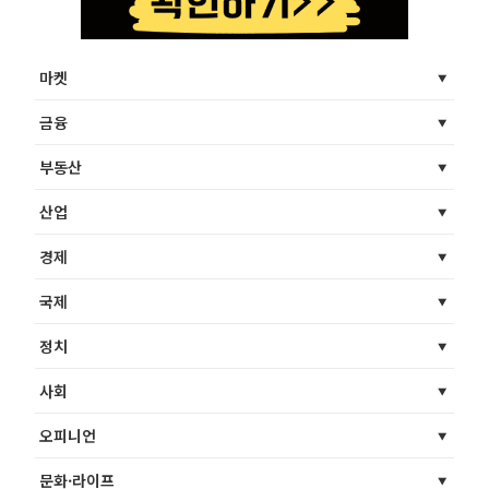
마켓
금융
부동산
산업
경제
국제
정치
사회
오피니언
문화·라이프