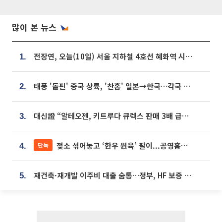
많이 본 뉴스
전장연, 오늘(10일) 서울 지하철 4호선 혜화역 시위…1호선 용산역 무정차
1.
태풍 '돌핀' 중국 상륙, '찬홈' 일본→한국…각국 기상청 예상 경로는?
2.
대신證 “알테오젠, 키트루다 큐렉스 판매 3배 급증…목표가 41만원 상향”
3.
젖소 섞어놓고 ‘한우 원육’ 팔이...공영홈쇼핑 표기·검증 구멍
단독
4.
재건축·재개발 이주비 대출 숨통…정부, HF 보증 신설 추진
5.