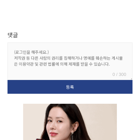
댓글
0 / 300