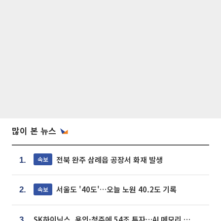
많이 본 뉴스
전북 완주 삼례읍 공장서 화재 발생
속보
1.
서울도 '40도'…오늘 노원 40.2도 기록
속보
2.
SK하이닉스, 용인·청주에 54조 투자…AI 메모리 생산기지 키운다
3.