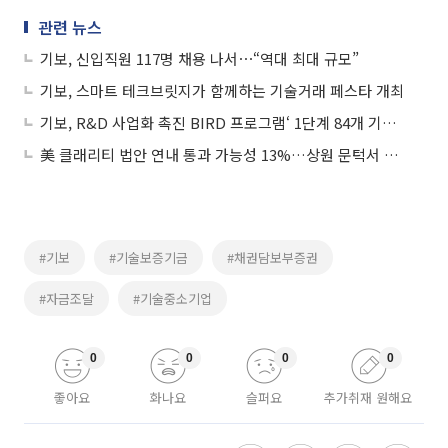
관련 뉴스
기보, 신입직원 117명 채용 나서⋯“역대 최대 규모”
기보, 스마트 테크브릿지가 함께하는 기술거래 페스타 개최
기보, R&D 사업화 촉진 BIRD 프로그램‘ 1단계 84개 기업 선정
美 클래리티 법안 연내 통과 가능성 13%…상원 문턱서 제동
#기보
#기술보증기금
#채권담보부증권
#자금조달
#기술중소기업
0
0
0
0
좋아요
화나요
슬퍼요
추가취재 원해요