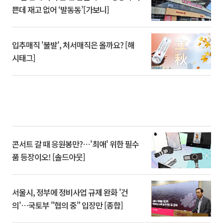
쁜데 재고 없어 ‘발동동’[가보니]
입추매직 '불발', 처서매직은 올까요? [해
시태그]
콘서트 갈 때 응원봉만?⋯'최애' 위한 필수
품 등장이오! [솔드아웃]
서울시, 정부에 정비사업 규제 완화 '건
의'⋯국토부 "협의 중" 입장만 [종합]