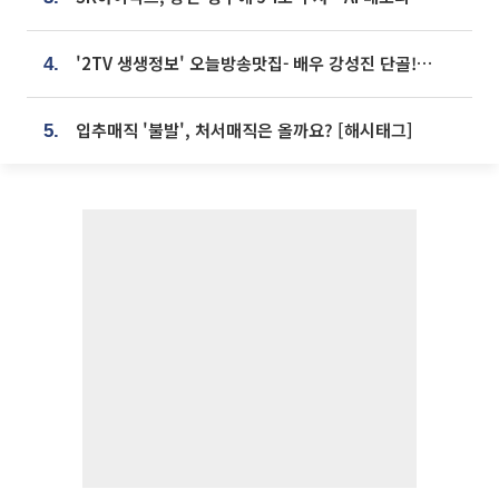
'2TV 생생정보' 오늘방송맛집- 배우 강성진 단골! 쌀국수ㆍ푸팟퐁 커리 맛집 '블○○○'
4.
입추매직 '불발', 처서매직은 올까요? [해시태그]
5.