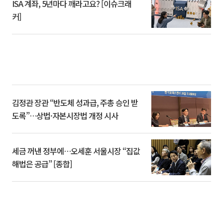
ISA 계좌, 5년마다 깨라고요? [이슈크래
커]
김정관 장관 “반도체 성과급, 주총 승인 받
도록”…상법·자본시장법 개정 시사
세금 꺼낸 정부에…오세훈 서울시장 “집값
해법은 공급” [종합]