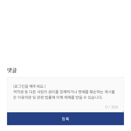
댓글
0 / 300