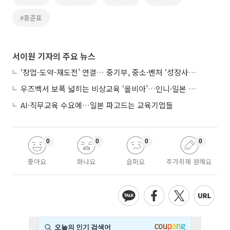
#홍준표
서이원 기자의 주요 뉴스
‘창업-도약-재도전’ 연결… 중기부, 중소·벤처 ‘성장사다리’ 짓는다
우즈벡서 보폭 넓히는 비상교육 ‘올비아’…인니·일본 진출 타진
AI·직무교육 수요에…일본 파고드는 교육기업들
0
0
0
0
좋아요
화나요
슬퍼요
추가취재 원해요