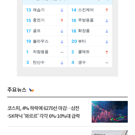
주요뉴스
코스피, 4% 하락에 6270선 마감…삼전
·SK하닉 '와르르' 각각 6%·10%대 급락