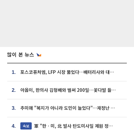
많이 본 뉴스
포스코퓨처엠, LFP 시장 뚫었다…배터리사와 대규모 장기 공급 합의
1.
아옳이, 한의사 김형배와 벌써 200일⋯꽃다발 들고 "프러포즈 아냐"
2.
추미애 "복지가 아니라 도민이 늘었다"…재정난 책임론 정면돌파
3.
軍 "한ㆍ미, 北 발사 탄도미사일 제원 정밀분석 중"
속보
4.