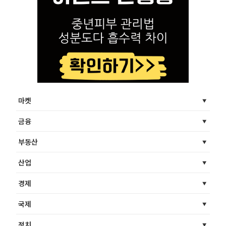
마켓
금융
부동산
산업
경제
국제
정치