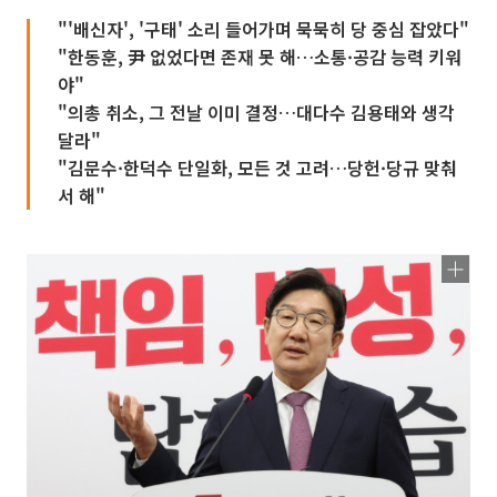
"'배신자', '구태' 소리 들어가며 묵묵히 당 중심 잡았다"
"한동훈, 尹 없었다면 존재 못 해…소통·공감 능력 키워
야"
"의총 취소, 그 전날 이미 결정…대다수 김용태와 생각
달라"
"김문수·한덕수 단일화, 모든 것 고려…당헌·당규 맞춰
서 해"