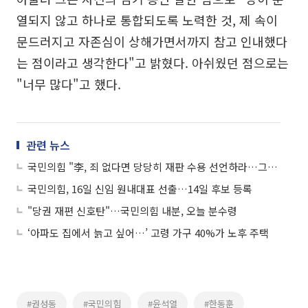
열되지 않고 하나로 통합되도록 노력한 것, 제 속이
문드러지고 자존심이 상해가면서까지 참고 인내했다
는 점이라고 생각한다"고 밝혔다. 아쉬웠던 점으로는
"너무 많다"고 했다.
관련 뉴스
국민의힘 "李, 죄 없다면 당당히 재판 수용 선언하라…그게 국민 신뢰받는 길"
국민의힘, 16일 신임 원내대표 선출…14일 후보 등록
"당권 재편 신호탄"…국민의힘 내분, 오늘 분수령
‘아파도 집에서 늙고 싶어…’ 고령 가구 40%가 노후 주택
#권성동
#국민의힘
#윤석열
#한동훈