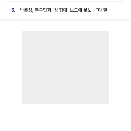
박문성, 축구협회 '성 접대' 보도에 분노…"다 말아먹으려고 작정했나"
5.