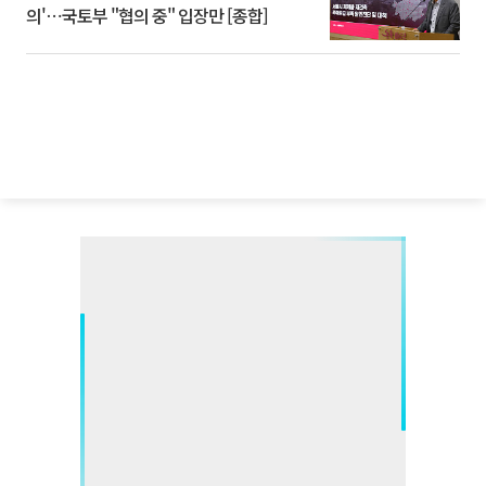
의'⋯국토부 "협의 중" 입장만 [종합]