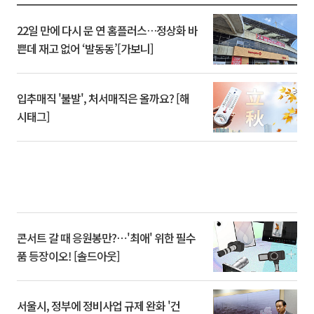
22일 만에 다시 문 연 홈플러스…정상화 바
쁜데 재고 없어 ‘발동동’[가보니]
입추매직 '불발', 처서매직은 올까요? [해
시태그]
콘서트 갈 때 응원봉만?⋯'최애' 위한 필수
품 등장이오! [솔드아웃]
서울시, 정부에 정비사업 규제 완화 '건