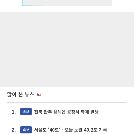
많이 본 뉴스
전북 완주 삼례읍 공장서 화재 발생
속보
1.
서울도 '40도'…오늘 노원 40.2도 기록
속보
2.