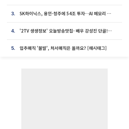
SK하이닉스, 용인·청주에 54조 투자…AI 메모리 생산기지 키운다
3.
'2TV 생생정보' 오늘방송맛집- 배우 강성진 단골! 쌀국수ㆍ푸팟퐁 커리 맛집 '블○○○'
4.
입추매직 '불발', 처서매직은 올까요? [해시태그]
5.