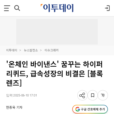
이투데이
뉴스발전소
이슈크래커
'온체인 바이낸스' 꿈꾸는 하이퍼
리퀴드, 급속성장의 비결은 [블록
렌즈]
입력 2025-06-10 17:01
한종욱 기자
구글 선호매체 추가