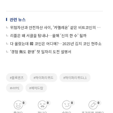
관련 뉴스
위험자산과 안전자산 사이, '카멜레온' 같은 비트코인의 현주소
리플은 왜 서클을 탐내나…올해 '신의 한 수' 될까
다 올랐는데 韓 코인은 어디에?…2025년 김치 코인 현주소
‘경험 無도 환영’ 첫 일자리 도전 설명서
#블록렌즈
#하이퍼리퀴드
#하이퍼리퀴드L1
#HYPE
#에어드랍
0
0
0
0
좋아요
화나요
슬퍼요
추가취재 원해요