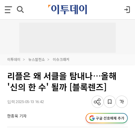
이투데이
뉴스발전소
이슈크래커
리플은 왜 서클을 탐내나…올해
'신의 한 수' 될까 [블록렌즈]
입력 2025-05-13 16:42
한종욱 기자
구글 선호매체 추가