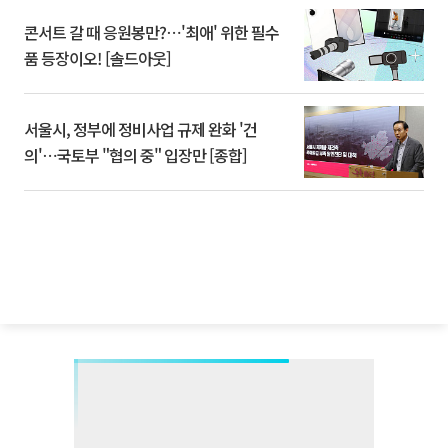
콘서트 갈 때 응원봉만?⋯'최애' 위한 필수
품 등장이오! [솔드아웃]
서울시, 정부에 정비사업 규제 완화 '건
의'⋯국토부 "협의 중" 입장만 [종합]