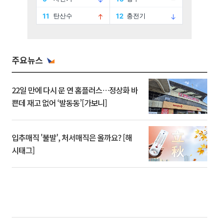
주요뉴스
22일 만에 다시 문 연 홈플러스…정상화 바
쁜데 재고 없어 ‘발동동’[가보니]
입추매직 '불발', 처서매직은 올까요? [해
시태그]