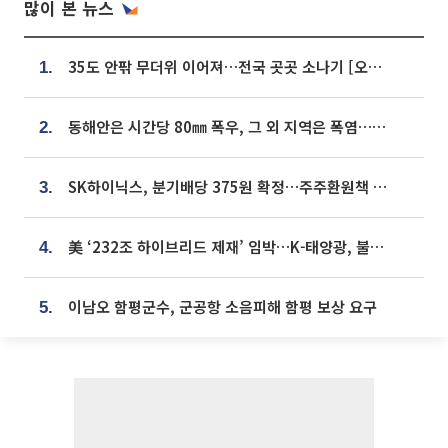
많이 본 뉴스
35도 안팎 무더위 이어져…전국 곳곳 소나기 [오늘 날씨]
1.
동해안은 시간당 80㎜ 폭우, 그 외 지역은 폭염…‘극과 극 날씨’
2.
SK하이닉스, 분기배당 375원 확정…주주환원책 9월로 앞당겨 발표
3.
美 ‘232조 하이브리드 제재’ 임박…K-태양광, 불확실성 털고 날개 다나
4.
이남오 함평군수, 군공항 소음피해 함평 보상 요구
5.