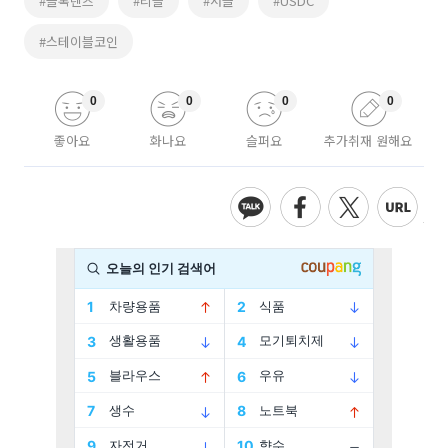
#블록렌즈
#리플
#서클
#USDC
#스테이블코인
0
0
0
0
좋아요
화나요
슬퍼요
추가취재 원해요