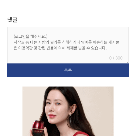
댓글
0 / 300