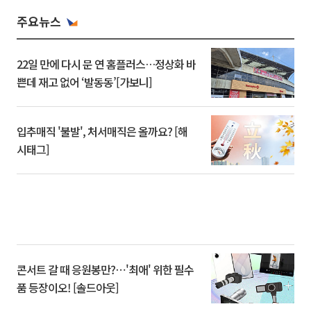
주요뉴스
22일 만에 다시 문 연 홈플러스…정상화 바
쁜데 재고 없어 ‘발동동’[가보니]
입추매직 '불발', 처서매직은 올까요? [해
시태그]
콘서트 갈 때 응원봉만?⋯'최애' 위한 필수
품 등장이오! [솔드아웃]