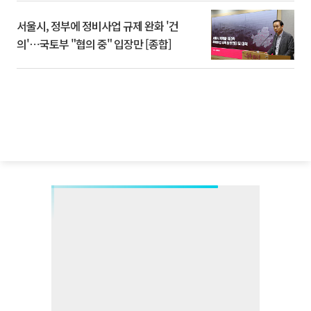
서울시, 정부에 정비사업 규제 완화 '건
의'⋯국토부 "협의 중" 입장만 [종합]