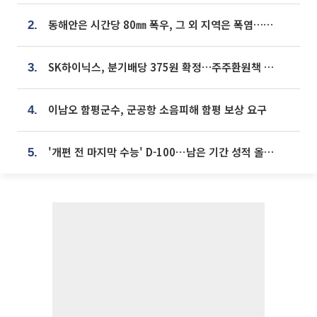
동해안은 시간당 80㎜ 폭우, 그 외 지역은 폭염…‘극과 극 날씨’
2.
SK하이닉스, 분기배당 375원 확정…주주환원책 9월로 앞당겨 발표
3.
이남오 함평군수, 군공항 소음피해 함평 보상 요구
4.
'개편 전 마지막 수능' D-100⋯남은 기간 성적 올릴 전략은
5.