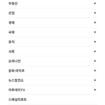
부동산
산업
경제
국제
정치
사회
오피니언
문화·라이프
뉴스발전소
이투데이TV
스페셜리포트