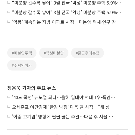
“미분양 갈수록 쌓여” 3월 전국 ‘악성’ 미분양 주택 5.9%↑…지방에 80% 집중
“미분양 갈수록 쌓여” 3월 전국 ‘악성’ 미분양 주택 5.9%↑…서울 아파트 거래량 2배 늘어
'악몽' 계속되는 지방 아파트 시장…미분양 적체·인구 감소로 내리막길
#미분양주택
#악성미분양
#준공후미분양
#주택인허가
정용욱 기자의 주요 뉴스
'40도 폭염' 뉴노멀 되나…올해 열대야 역대 1위·폭염일수 평년 3배 넘어
오세훈표 야간경제 '한강 밤핑' 다음 달 시작⋯"새 성장동력 만들 것"
'이중 고기압' 영향에 펄펄 끓는 주말…다음 주 서울 포함 서쪽이 더 덥다