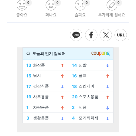
0
0
0
0
좋아요
화나요
슬퍼요
추가취재 원해요