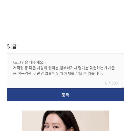
댓글
0 / 300