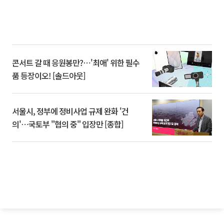
콘서트 갈 때 응원봉만?⋯'최애' 위한 필수
품 등장이오! [솔드아웃]
서울시, 정부에 정비사업 규제 완화 '건
의'⋯국토부 "협의 중" 입장만 [종합]