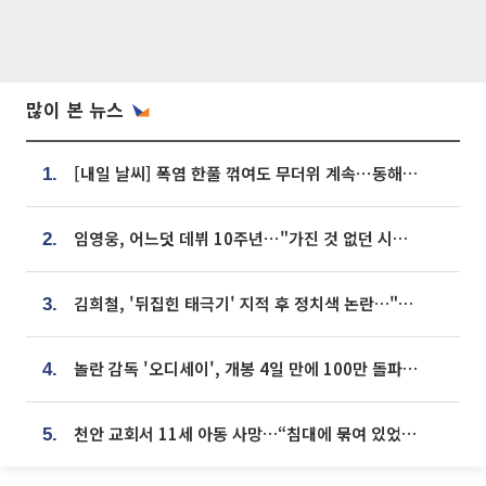
많이 본 뉴스
[내일 날씨] 폭염 한풀 꺾여도 무더위 계속⋯동해안 이틀 연속 비
1.
임영웅, 어느덧 데뷔 10주년⋯"가진 것 없던 시절, 내 앞엔 20명의 팬뿐"
2.
김희철, '뒤집힌 태극기' 지적 후 정치색 논란…"좌우 떠나 우리나라 국기"
3.
놀란 감독 '오디세이', 개봉 4일 만에 100만 돌파⋯'왕사남' 보다 빠르다
4.
천안 교회서 11세 아동 사망…“침대에 묶여 있었다” 진술 확보
5.