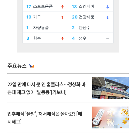
주요뉴스
22일 만에 다시 문 연 홈플러스…정상화 바
쁜데 재고 없어 ‘발동동’[가보니]
입추매직 '불발', 처서매직은 올까요? [해
시태그]