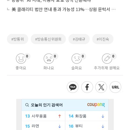
美 클래리티 법안 연내 통과 가능성 13%…상원 문턱서 제동
#방통위
#방송통신위원회
#김태규
#이진숙
0
0
0
0
좋아요
화나요
슬퍼요
추가취재 원해요