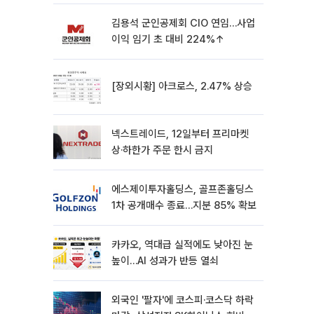
가’⋯M&A 훈풍 분 증시
김용석 군인공제회 CIO 연임…사업
이익 임기 초 대비 224%↑
[장외시황] 아크로스, 2.47% 상승
넥스트레이드, 12일부터 프리마켓
상·하한가 주문 한시 금지
에스제이투자홀딩스, 골프존홀딩스
1차 공개매수 종료…지분 85% 확보
카카오, 역대급 실적에도 낮아진 눈
높이…AI 성과가 반등 열쇠
외국인 '팔자'에 코스피·코스닥 하락