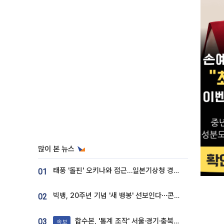
많이 본 뉴스
태풍 '돌핀' 오키나와 접근…일본기상청 경로 업데이트
01
빅뱅, 20주년 기념 '새 뱅봉' 선보인다⋯콘서트 앞두고 팝업 개최
02
합수본, '통계 조작' 서울·경기·충북 선관위 등 추가 압수수색
03
속보