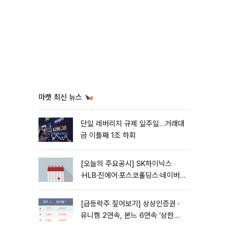
마켓 최신 뉴스
단일 레버리지 규제 일주일…거래대
금 이틀째 1조 하회
[오늘의 주요공시] SK하이닉스
·HLB·진에어·포스코홀딩스·네이버·
대우건설 등
[급등락주 짚어보기] 상상인증권ㆍ
유니켐 2연속, 본느 6연속 ‘상한