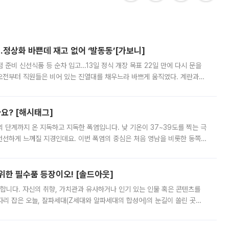
…정상화 바쁜데 재고 없어 ‘발동동’[가보니]
준비 신선식품 등 순차 입고…13일 정식 개장 목표 22일 만에 다시 문을
오전부터 직원들은 비어 있는 진열대를 채우느라 바쁘게 움직였다. 계란과
리를 잡기 시작했지만, 매장 곳곳엔 여전히 텅 빈 매대가 먼저 눈에 들어왔
까요? [해시태그]
’의 단계까지 온 지독하고 지독한 폭염입니다. 낮 기온이 37~39도를 찍는 극
 선선하게 느껴질 지경인데요. 이번 폭염의 중심은 처음 영남을 비롯한 동쪽
 북서풍이 산맥을 넘어 영남 쪽으로 내려오면서 뜨겁고 건조해졌는데요.
 위한 필수품 등장이오! [솔드아웃]
합니다. 자신의 취향, 가치관과 유사하거나 인기 있는 인물 혹은 콘텐츠를
'가 자리 잡은 오늘, 잘파세대(Z세대와 알파세대의 합성어)의 눈길이 쏠린 곳은
리는 공연장. 응원봉만큼이나 눈에 띄는 게 있습니다. 공연이 시작되기