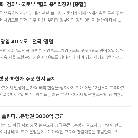
 '건의'⋯국토부 "협의 중" 입장만 [종합]
급 부족 원인진단 및 대책 관련 브리핑 서울시가 재개발·재건축을 통한 주택
비사업으로 인한 '이주 대란' 우려와 정부와의 정책 엇박자 논란에 대해 정
실장은 2031년까지 31만 가구 착공 목표에 차질이 없다는 입장이나,
·광양 40.2도…전국 '펄펄'
·광양 40.2도 전국 대부분 폭염특보…체감온도도 곳곳 38도 넘어 8일 동해
지속 서울 노원구의 기온이 40도를 넘어선 데 이어 경기 하남과 전남 광양
. 전국 대부분 지역에 폭염특보가 내려진 가운데 곳곳에서 39~40도 안팎
켓 상·하한가 주문 한시 금지
마켓에서 발생하는 가격 왜곡 현상을 방지하기 위해 이달 12일부터 프리마켓
기로 했다. 7일 넥스트레이드는 최근 프리마켓에서 발생한 소량의 상·하한
, 주문 오류로 인한 가격 급등락을 최소화하기 위한 비상 대응방안을 발표
 풀린다…은행권 3000억 공급
리·농협도 취급 검토 당국 실수요자 공급 주문…분양가·필요자금 반영해 한도
에이치방배’에 주요 은행들이 3000억원 규모의 잔금대출을 공급한다. 우리