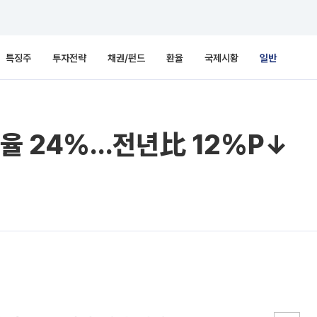
특징주
투자전략
채권/펀드
환율
국제시황
일반
율 24%…전년比 12%P↓