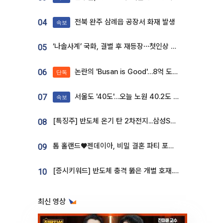
전북 완주 삼례읍 공장서 화재 발생
04
속보
‘나솔사계’ 국화, 결별 후 재등장⋯첫인상 투표 휩쓸고 ‘인기녀’ 등극
05
논란의 'Busan is Good'…8억 도시브랜드, 용산 대통령실 CI 업체가 수행
06
단독
서울도 '40도'…오늘 노원 40.2도 기록
07
속보
[특징주] 반도체 온기 탄 2차전지...삼성SDI, 장 초반 7% 넘게 껑충
08
톰 홀랜드♥젠데이아, 비밀 결혼 파티 포착⋯호텔 대관비만 9억
09
[증시키워드] 반도체 충격 뚫은 개별 호재...포스코퓨처엠·에코프로·한화솔루션 '눈길'
10
최신 영상