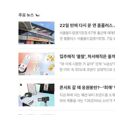
주요 뉴스
22일 만에 다시 문 연 홈플러스
서울월드컵경기장점 67명 출근해 재개점 
연 홈플러스 서울월드컵경기장점. 7일 
우유, 과일 같은 신선식품이 차근차근 자
입추매직 '불발', 처서매직은 올
“와 이제 시원한 거 같아” 단체 ‘뇌손상
한 더위 속 30도대 초반이 상대적으로
지역에 있었습니다. 7월 말에는 서풍과
콘서트 갈 때 응원봉만?⋯'최애'
지금 화제 되는 패션·뷰티 트렌드를 소개
따라 제품을 사는 '디토(Ditto) 소비
어디일까요? 아이돌 콘서트 시작을 기다