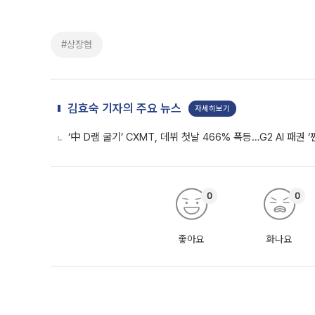
#상장협
김효숙 기자의 주요 뉴스
자세히보기
‘中 D램 굴기’ CXMT, 데뷔 첫날 466% 폭등…G2 AI 패권 ‘
0
0
좋아요
화나요