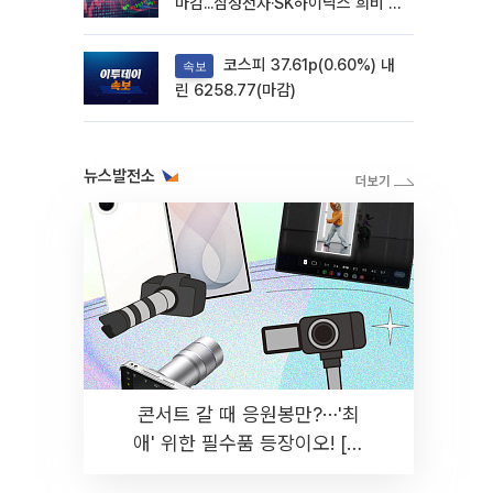
마감...삼성전자·SK하이닉스 희비 갈
려
코스피 37.61p(0.60%) 내
속보
린 6258.77(마감)
뉴스발전소
콘서트 갈 때 응원봉만?⋯'최
애' 위한 필수품 등장이오! [솔
드아웃]