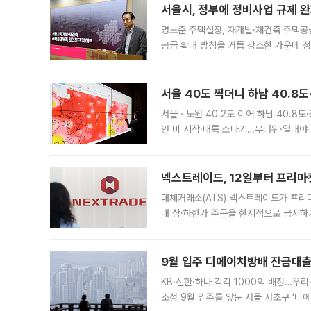
서울시, 정부에 정비사업 규제 완화
명노준 주택실장, 재개발·재건축 주택공
공급 확대 방침을 거듭 강조한 가운데 정
면 반박하고 나섰다. 명노준 서울시 주택
서울 40도 찍더니 하남 40.8도
서울ㆍ노원 40.2도 이어 하남 40.8도
안 비 시작·내륙 소나기…무더위·열대야 
에서도 40도를 웃도는 기온이 관측됐다
의 극심한
넥스트레이드, 12일부터 프리마
대체거래소(ATS) 넥스트레이드가 프리
내 상·하한가 주문을 한시적으로 금지하
가 체결 사례와 관련해 설명자료를 내고
9월 입주 디에이치방배 잔금대출
KB·신한·하나 각각 1000억 배정…우
조정 9월 입주를 앞둔 서울 서초구 ‘디