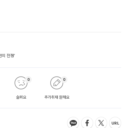
쩐의 전쟁’
0
0
슬퍼요
추가취재 원해요