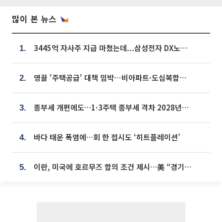
많이 본 뉴스
3445억 자사주 지급 마쳤는데...삼성전자 DX노조, 뒤늦은 '떼쓰기 집회'
1.
영끌 '주택공급' 대책 임박⋯비아파트·도심복합까지 총동원
2.
종부세 개편에도…1·3주택 종부세 격차 2028년부터 확대
3.
바다 태운 폭염에…회 한 접시도 ‘히트플레이션’
4.
이란, 미국에 호르무즈 합의 조건 제시…美 “경기 아직 안 끝나” [종합]
5.