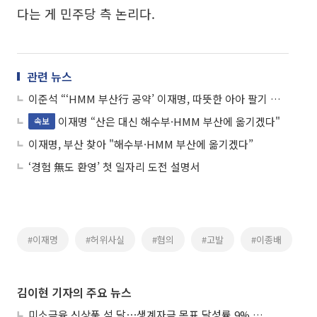
다는 게 민주당 측 논리다.
관련 뉴스
이준석 “‘HMM 부산行 공약’ 이재명, 따뜻한 아아 팔기 시작”
이재명 “산은 대신 해수부·HMM 부산에 옮기겠다"
속보
이재명, 부산 찾아 "해수부·HMM 부산에 옮기겠다”
‘경험 無도 환영’ 첫 일자리 도전 설명서
#이재명
#허위사실
#혐의
#고발
#이종배
김이현 기자의 주요 뉴스
미소금융 신상품 석 달⋯생계자금 목표 달성률 9% 그쳐