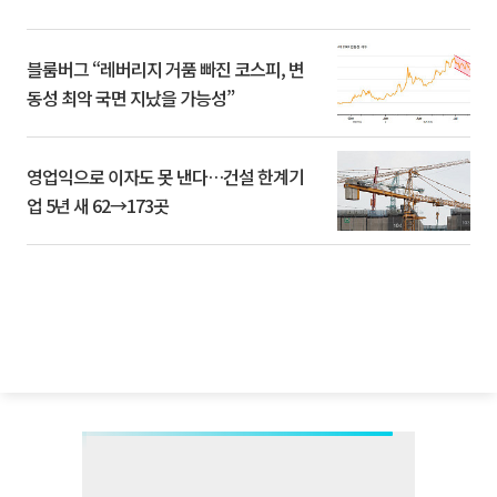
블룸버그 “레버리지 거품 빠진 코스피, 변
동성 최악 국면 지났을 가능성”
영업익으로 이자도 못 낸다…건설 한계기
업 5년 새 62→173곳