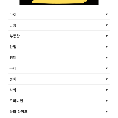
마켓
금융
부동산
산업
경제
국제
정치
사회
오피니언
문화·라이프