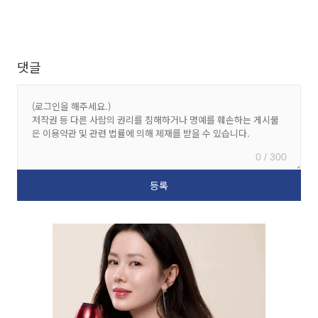
댓글
0 / 300