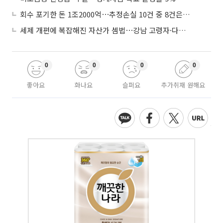
회수 포기한 돈 1조2000억⋯추정손실 10건 중 8건은 기업대출
세제 개편에 복잡해진 자산가 셈법⋯강남 고령자·다주택자 ‘자산재편 고심’
0
0
0
0
좋아요
화나요
슬퍼요
추가취재 원해요