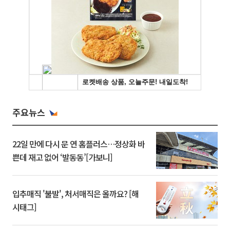
주요뉴스
22일 만에 다시 문 연 홈플러스…정상화 바
쁜데 재고 없어 ‘발동동’[가보니]
입추매직 '불발', 처서매직은 올까요? [해
시태그]