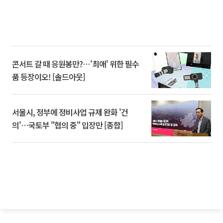
콘서트 갈 때 응원봉만?⋯'최애' 위한 필수
품 등장이오! [솔드아웃]
서울시, 정부에 정비사업 규제 완화 '건
의'⋯국토부 "협의 중" 입장만 [종합]