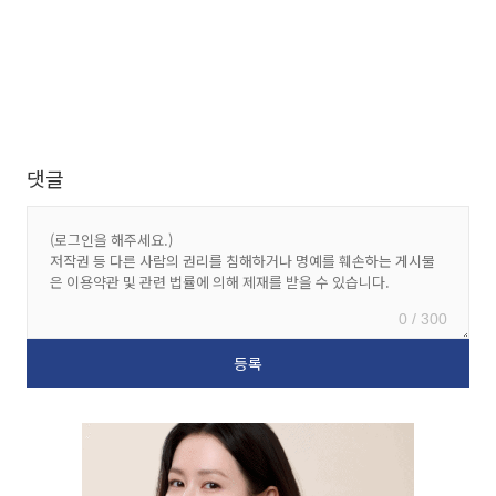
댓글
0 / 300