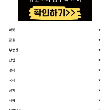
마켓
금융
부동산
산업
경제
국제
정치
사회