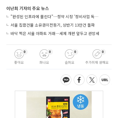
이난희 기자의 주요 뉴스
"완성된 인프라에 몰린다"⋯청약 시장 '정비사업 독주' 42배 격차
서울 집합건물 소유권이전등기, 상반기 13만건 돌파
바닥 찍은 서울 아파트 거래⋯세제 개편 앞두고 관망세
0
0
0
0
좋아요
화나요
슬퍼요
추가취재 원해요