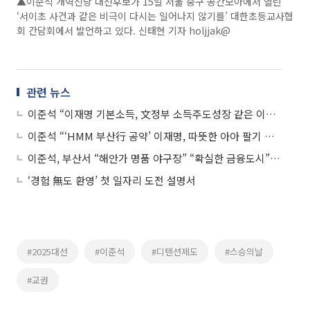
▲이준석 개혁신당 대선후보가 15일 서울 중구 공간모아에서 열린
‘서이초 사건과 같은 비극이 다시는 일어나지 않기를’ 대한초등교사협
회 간담회에서 발언하고 있다. 신태현 기자 holjjak@
관련 뉴스
이준석 “이재명 기본소득, 文정부 소득주도성장 같은 이야기”
이준석 “‘HMM 부산行 공약’ 이재명, 따뜻한 아아 팔기 시작”
이준석, 부산서 “해안가 명품 야구장” “확실한 금융도시” 공약 어필
‘경험 無도 환영’ 첫 일자리 도전 설명서
#2025대선
#이준석
#디텐션제도
#스승의날
#교권