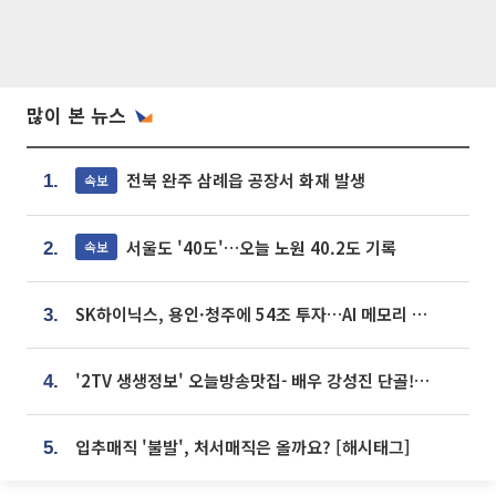
많이 본 뉴스
전북 완주 삼례읍 공장서 화재 발생
속보
1.
서울도 '40도'…오늘 노원 40.2도 기록
속보
2.
SK하이닉스, 용인·청주에 54조 투자…AI 메모리 생산기지 키운다
3.
'2TV 생생정보' 오늘방송맛집- 배우 강성진 단골! 쌀국수ㆍ푸팟퐁 커리 맛집 '블○○○'
4.
입추매직 '불발', 처서매직은 올까요? [해시태그]
5.