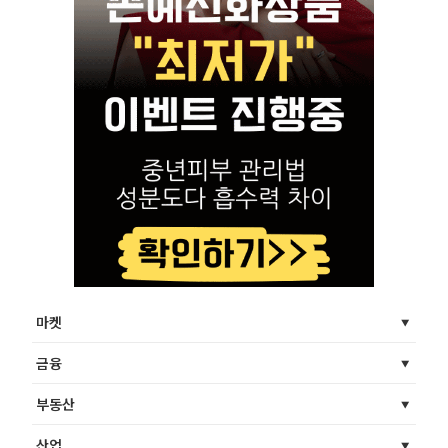
마켓
금융
부동산
산업