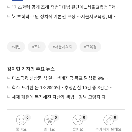
“기초학력 공개 조례 적법” 대법 판단에...서울교육청 “학교 서열화 우려”
‘기초학력·교원 정치적 기본권 보장‘…서울시교육청, 대선공약 제안
#대법
#조례
#서울시의회
#교육청
김이현 기자의 주요 뉴스
미소금융 신상품 석 달⋯생계자금 목표 달성률 9% 그쳐
회수 포기한 돈 1조2000억⋯추정손실 10건 중 8건은 기업대출
세제 개편에 복잡해진 자산가 셈법⋯강남 고령자·다주택자 ‘자산재편 고심’
0
0
0
0
좋아요
화나요
슬퍼요
추가취재 원해요