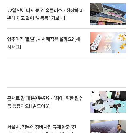
22일 만에 다시 문 연 홈플러스…정상화 바
쁜데 재고 없어 ‘발동동’[가보니]
입추매직 '불발', 처서매직은 올까요? [해
시태그]
콘서트 갈 때 응원봉만?⋯'최애' 위한 필수
품 등장이오! [솔드아웃]
서울시, 정부에 정비사업 규제 완화 '건