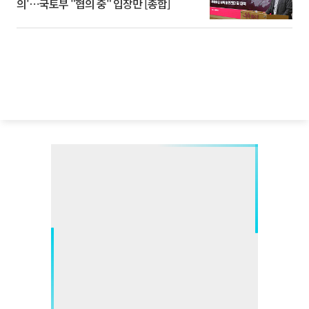
의'⋯국토부 "협의 중" 입장만 [종합]