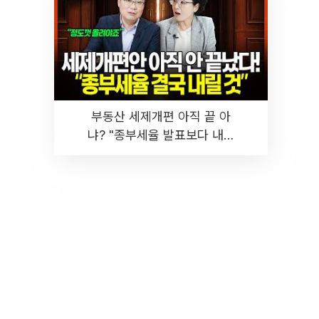
부동산 세제개편 아직 끝 아
냐? "종부세율 발표보다 내릴
것" 장기거주·양도세 전망 I 집
땅지성 I 김인만, 진미윤