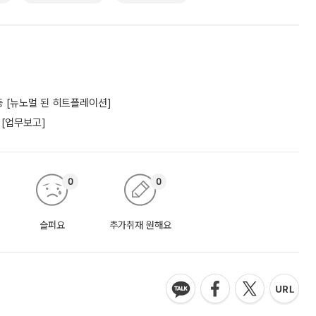
 [뉴노멀 된 히트플레이션]
 [업무보고]
0
0
슬퍼요
추가취재 원해요