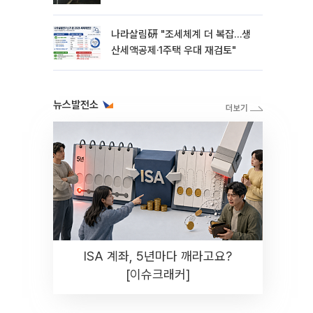
나라살림硏 "조세체계 더 복잡…생
산세액공제·1주택 우대 재검토"
뉴스발전소
ISA 계좌, 5년마다 깨라고요?
[이슈크래커]