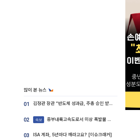
많이 본 뉴스
김정관 장관 “반도체 성과급, 주총 승인 받도록”…상법·자본시장법 개정 시사
01
중부내륙고속도로서 미상 폭발물 발견
02
속보
ISA 계좌, 5년마다 깨라고요? [이슈크래커]
03