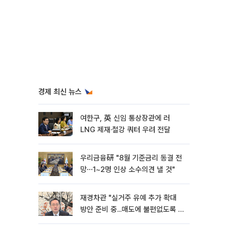
경제 최신 뉴스
여한구, 英 신임 통상장관에 러
LNG 제재·철강 쿼터 우려 전달
우리금융硏 "8월 기준금리 동결 전
망⋯1~2명 인상 소수의견 낼 것"
재경차관 "실거주 유예 추가 확대
방안 준비 중...매도에 불편없도록 노
력"