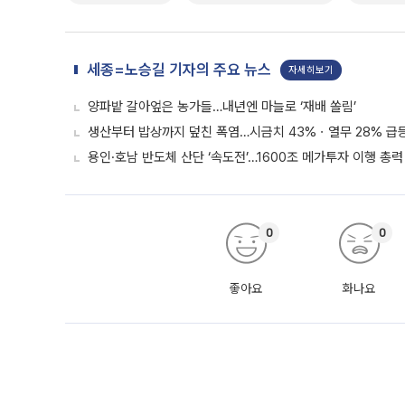
세종=노승길 기자의 주요 뉴스
자세히보기
양파밭 갈아엎은 농가들…내년엔 마늘로 ‘재배 쏠림’
생산부터 밥상까지 덮친 폭염…시금치 43%ㆍ열무 28% 급등
용인·호남 반도체 산단 ‘속도전’…1600조 메가투자 이행 총력
0
0
좋아요
화나요