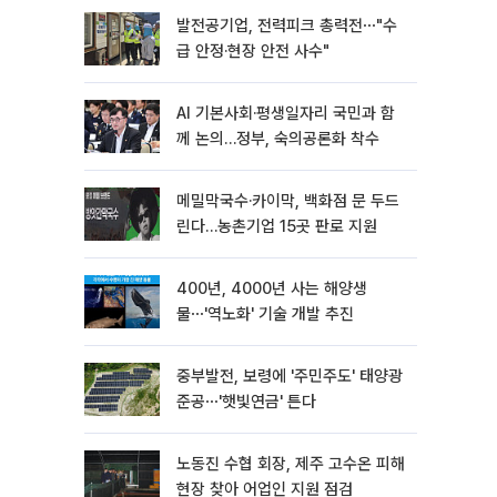
발전공기업, 전력피크 총력전⋯"수
급 안정·현장 안전 사수"
AI 기본사회·평생일자리 국민과 함
께 논의…정부, 숙의공론화 착수
메밀막국수·카이막, 백화점 문 두드
린다…농촌기업 15곳 판로 지원
400년, 4000년 사는 해양생
물⋯'역노화' 기술 개발 추진
중부발전, 보령에 '주민주도' 태양광
준공⋯'햇빛연금' 튼다
노동진 수협 회장, 제주 고수온 피해
현장 찾아 어업인 지원 점검