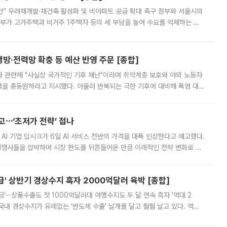
안” 우려재개발·재건축 활성화 및 비아파트 공급 확대 촉구 정부와 서울시의
정부가 고가주택과 비거주 1주택자 등의 세 부담을 높여 수요를 억제하는 카
키울 것이라며 세금이 아닌 공급이 근본적인 처방이라고 전면 반박했다.
방·전력망 확충 등 예산 반영 주문 [종합]
과 관련해 "사실상 국가적인 기후 재난"이라며 취약계층 보호와 야외 노동자
정력을 총동원하라고 지시했다. 아울러 반복되는 극한 기후에 대비해 폭염 대응
영하는 방안도 검토하라고 주문했다. 이 대통령은 이날 폭염·가뭄 대
예고⋯‘초저가 전략’ 접나
 AI 기업 딥시크가 6일 AI 서비스 전반의 가격을 대폭 인상한다고 예고했다.
 경쟁사들을 압박하며 시장 판도를 뒤흔들어온 만큼 이례적인 전략 변화로 평
 이날 공지를 통해 구체적인 인상 폭은 공개하지 않았지만 상당한 수
' 상반기 경상수지 흑자 2000억달러 육박 [종합]
급'⋯상품수출도 첫 1000억달러대 여행수지도 두 달 연속 흑자 '역대 2
국내 경상수지가 유례없는 '반도체 수출' 날개를 달고 훨훨 날고 있다. 역대
경상수지 뿐 아니라 상반기 경상수지 흑자도 2000억달러에 근접하며 사상 최