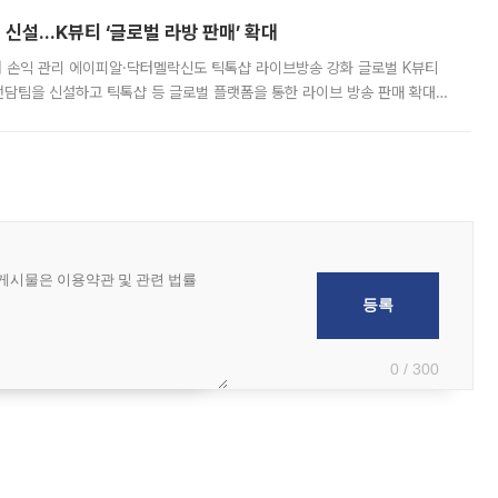
신설…K뷰티 ‘글로벌 라방 판매’ 확대
터 손익 관리 에이피알·닥터멜락신도 틱톡샵 라이브방송 강화 글로벌 K뷰티
담팀을 신설하고 틱톡샵 등 글로벌 플랫폼을 통한 라이브 방송 판매 확대에
급하는 데서 한발 더 나아가 방송 기획과 상품 구성, 출연자 섭외, 손익
0 / 300