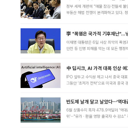
정부 세제 개편에 “매물 잠김·전월세 불
부동산 해법 전쟁이 본격화하고 있다. 
드를 꺼내자 서울시는 전·월세 부담만 
李 "폭염은 국가적 기후재난"…냉
이재명 대통령은 6일 사상 최악의 폭염
안전 등 인명 피해를 막는 데 모든 행
인프라 확충 계획을 내년도 예산안에 반
中 딥시크, AI 가격 대폭 인상 
IPO 앞두고 수익성 제고 나서 중국 대표
그동안 ‘초저가 전략’으로 미국과 중국
가된다. 블룸버그통신에 따르면 딥시크는
반도체 날개 달고 날았다⋯'역대급
6월 상품수지 흑자 478.9억달러 '역대
위'⋯"유가ㆍ환율 영향 출국자 수 감소" 
급 수출 호조가 매달 이어지면서 6월 