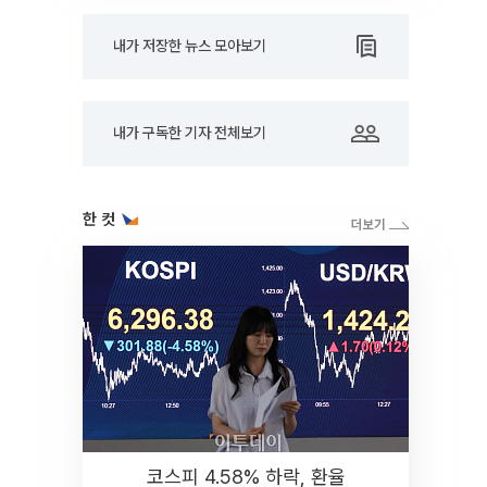
내가 저장한 뉴스 모아보기
내가 구독한 기자 전체보기
한 컷
코스피 4.58% 하락, 환율