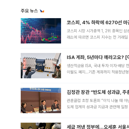
주요 뉴스
코스피, 4% 하락에 6270선 마
코스피 시장 시가총액 1, 2위 종목인 
래소에 따르면 코스피 지수는 전 거래일 대
1.81% 내린 6478.75에 출발한 코
다. 이날 오전
ISA 계좌, 5년마다 깨라고요? 
생산적금융 ISA, 국내 투자 이자·배당
이월도 폐지…기존 계좌까지 적용청년형 
는 5년마다 계좌를 해지하라는 건가요?”
편을
김정관 장관 “반도체 성과급, 
관훈클럽 초청 토론회 “이익 나눌 때 아
도체 업계의 성과급 지급과 관련해 일정
최근 상법·자본시장법 개정으로 기업 지
세금 꺼낸 정부에…오세훈 서울시장