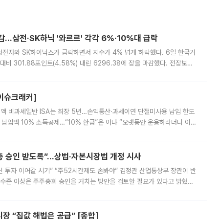
감…삼전·SK하닉 '와르르' 각각 6%·10%대 급락
삼성전자와 SK하이닉스가 급락하면서 지수가 4% 넘게 하락했다. 6일 한국거
비 301.88포인트(4.58%) 내린 6296.38에 장을 마감했다. 전장보다
스피는 장중 한때 6550.94까지 오르기도 했으나 6238.32까지 밀리기도 했
[이슈크래커]
 전액 비과세일반 ISA는 최장 5년…손익통산·과세이연 단절미사용 납입 한도
납입액 10% 소득공제…“10% 환급”은 아냐 “오랫동안 운용하라더니 이제
 ‘만능 절세 통장’으로 불리는 개인종합자산관리계좌(ISA)가 두 갈래로 개
주총 승인 받도록”…상법·자본시장법 개정 시사
닌 투자 이어갈 시기” “주52시간제도 손봐야” 김정관 산업통상부 장관이 반
 수준 이상은 주주총회 승인을 거치는 방안을 검토할 필요가 있다고 밝혔다.
배구조와 주주권 강화 논의가 이어지는 가운데, 핵심 연구인력에 대한
 “집값 해법은 공급” [종합]