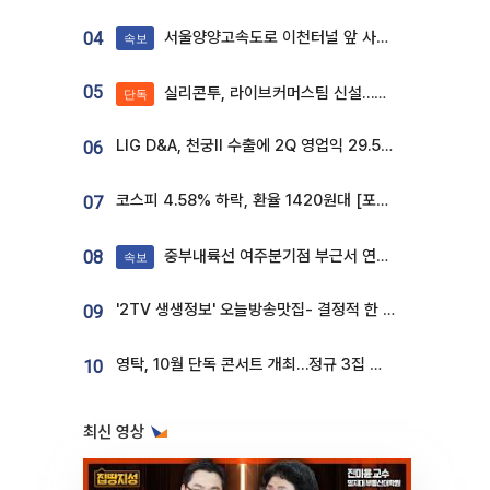
서울양양고속도로 이천터널 앞 사고 발생
04
속보
05
실리콘투, 라이브커머스팀 신설…K뷰티 ‘글로벌 판매망’ 확대[K뷰티 라방戰]
단독
LIG D&A, 천궁Ⅱ 수출에 2Q 영업익 29.5%↑…수주잔고 24.6조 [종합]
06
코스피 4.58% 하락, 환율 1420원대 [포토]
07
중부내륙선 여주분기점 부근서 연이은 추돌사고 발생
08
속보
'2TV 생생정보' 오늘방송맛집- 결정적 한 수, 3종 메밀면! 메밀 소바 맛집 '의○○○○'
09
영탁, 10월 단독 콘서트 개최…정규 3집 신곡 첫선
10
최신 영상