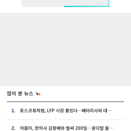
많이 본 뉴스
포스코퓨처엠, LFP 시장 뚫었다…배터리사와 대규모 장기 공급 합의
1.
아옳이, 한의사 김형배와 벌써 200일⋯꽃다발 들고 "프러포즈 아냐"
2.