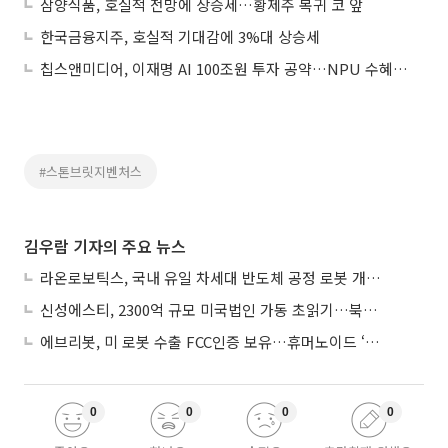
삼양식품, 호실적 전망에 상승세…황제주 복귀 코 앞
한국금융지주, 호실적 기대감에 3%대 상승세
칩스앤미디어, 이재명 AI 100조원 투자 공약…NPU 수혜 기대감에 상승세
#스톤브릿지벤처스
김우람 기자의 주요 뉴스
라온로보틱스, 국내 유일 차세대 반도체 공정 로봇 개발 ‘고객사 테스트 진행’
신성에스티, 2300억 규모 미국법인 가동 초읽기…북미 ESS 공략 본격화
에브리봇, 미 로봇 수출 FCC인증 보유…휴머노이드 ‘AI 두뇌’ 탑재 속도
0
0
0
0