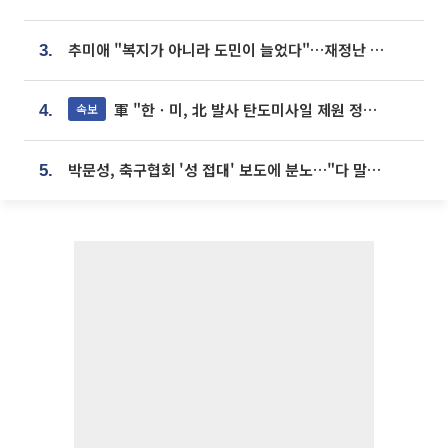
추미애 "복지가 아니라 도민이 늘었다"…재정난 책임론 정면돌파
3.
軍 "한ㆍ미, 北 발사 탄도미사일 제원 정밀분석 중"
속보
4.
박문성, 축구협회 '성 접대' 보도에 분노…"다 말아먹으려고 작정했나"
5.