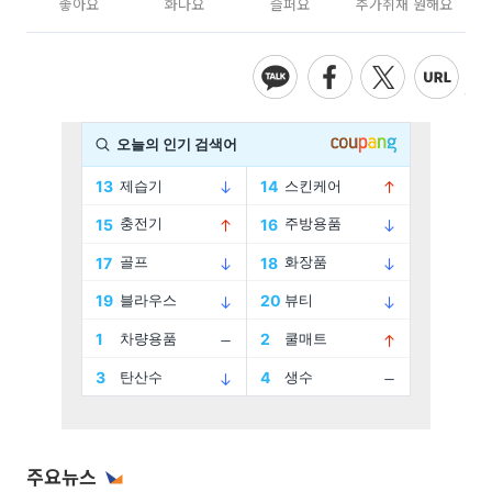
좋아요
화나요
슬퍼요
추가취재 원해요
주요뉴스