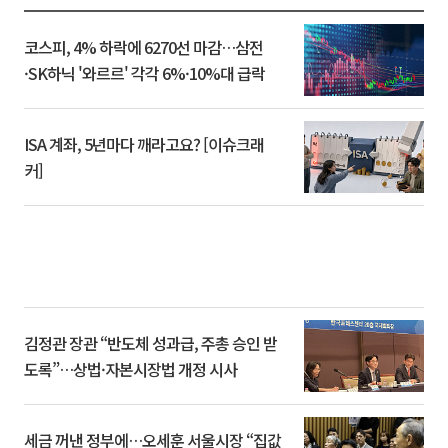
코스피, 4% 하락에 6270선 마감…삼전
·SK하닉 '와르르' 각각 6%·10%대 급락
ISA 계좌, 5년마다 깨라고요? [이슈크래
커]
김정관 장관 “반도체 성과급, 주총 승인 받
도록”…상법·자본시장법 개정 시사
세금 꺼낸 정부에…오세훈 서울시장 “집값