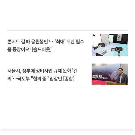
콘서트 갈 때 응원봉만?⋯'최애' 위한 필수
품 등장이오! [솔드아웃]
서울시, 정부에 정비사업 규제 완화 '건
의'⋯국토부 "협의 중" 입장만 [종합]