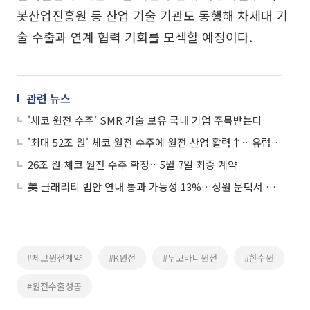
봇산업진흥원 등 산업 기술 기관도 동행해 차세대 기
술 수출과 연계 협력 기회를 모색할 예정이다.
관련 뉴스
'체코 원전 수주' SMR 기술 보유 국내 기업 주목받는다
'최대 52조 원' 체코 원전 수주에 원전 산업 활력↑…유럽 진출 교두보 마련
26조 원 체코 원전 수주 확정…5월 7일 최종 계약
美 클래리티 법안 연내 통과 가능성 13%…상원 문턱서 제동
#체코원전계약
#K원전
#두코바니원전
#한수원
#원전수출성공