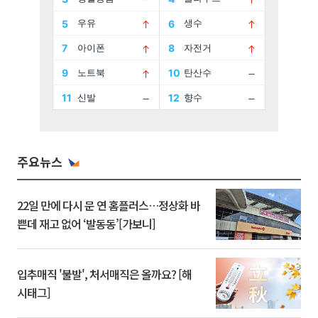
주요뉴스
22일 만에 다시 문 연 홈플러스…정상화 바
쁜데 재고 없어 ‘발동동’[가보니]
입추매직 '불발', 처서매직은 올까요? [해
시태그]