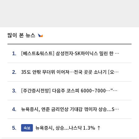
많이 본 뉴스
[베스트&워스트] 삼성전자·SK하이닉스 밀린 한 주…상상인증권은 85% 급등
1.
35도 안팎 무더위 이어져…전국 곳곳 소나기 [오늘 날씨]
2.
[주간증시전망] 다음주 코스피 6000~7000⋯“外人 수급은 정책이 변수”
3.
뉴욕증시, 연준 금리인상 기대감 꺾이자 상승...S&P500 사상 최고치 [종합]
4.
뉴욕증시, 상승...나스닥 1.3% ↑
속보
5.