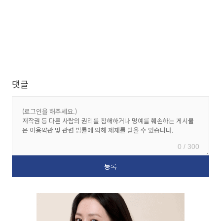
댓글
0 / 300