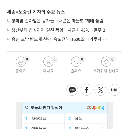
세종=노승길 기자의 주요 뉴스
양파밭 갈아엎은 농가들…내년엔 마늘로 ‘재배 쏠림’
생산부터 밥상까지 덮친 폭염…시금치 43%ㆍ열무 28% 급등
용인·호남 반도체 산단 ‘속도전’…1600조 메가투자 이행 총력
0
0
0
0
좋아요
화나요
슬퍼요
추가취재 원해요