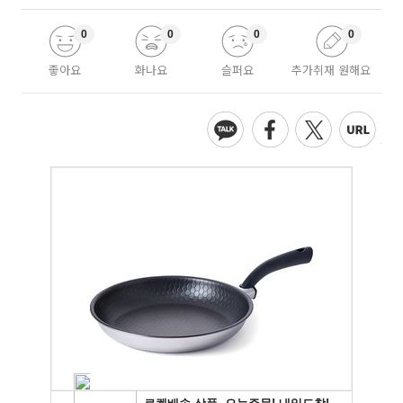
0
0
0
0
좋아요
화나요
슬퍼요
추가취재 원해요