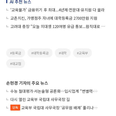
AI 추천 뉴스
‘교육물가’ 금융위기 후 최대...4년제·전문대·유치원 다 올라
교촌치킨, 가맹점주 자녀에 대학등록금 2700만원 지원
고려대 총장 “오늘 의대생 120여명 유급 통보...원칙대로 할것”
#등록금
#대학등록금
#대학
#교육부
#대교협
손현경 기자의 주요 뉴스
수능 절대평가·서논술형 공론화⋯입시업계 “변별력·사교육 대책 먼저”
다시 열린 교육부 국립대 사무국장 길
교육부 국립대 사무국장 ‘공무원 배제’ 풀리나…응시자격 다시 열렸다
단독