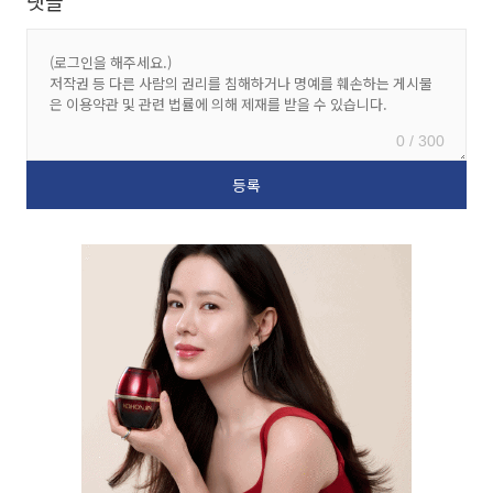
댓글
0 / 300