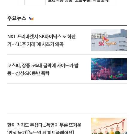
주요뉴스
NXT 프리마켓서 SK하이닉스 또 하한
가⋯‘11주 거래’에 시초가 왜곡
코스피, 장중 5%대 급락에 사이드카 발
동…삼성·SK 동반 폭락
한끼 먹기도 무섭다...폭염이 부른 뜨거운
‘밥상 물가’[뉴노멀 된 히트플레이션]