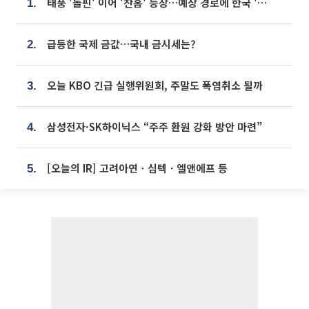
태풍 '돌핀' 이어 '찬홈' 등장…예상 경로에 한국 '한숨'
1.
급등한 국제 금값…국내 금시세는?
2.
오늘 KBO 긴급 실행위원회, 주말도 폭염취소 될까
3.
삼성전자·SK하이닉스 “주주 환원 강화 방안 마련”
4.
[오늘의 IR] 고려아연ㆍ심텍ㆍ엘앤에프 등
5.