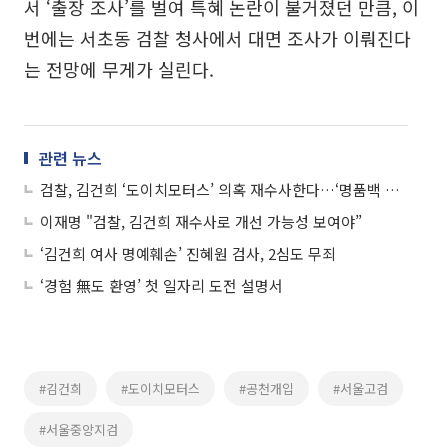
서 ‘출장 조사’를 벌여 특혜 논란이 불거졌던 만큼, 이
번에는 서초동 검찰 청사에서 대면 조사가 이뤄진다
는 전망에 무게가 실린다.
관련 뉴스
검찰, 김건희 ‘도이치모터스’ 의혹 재수사한다…‘명품백 사건’은 기각
이재명 "검찰, 김건희 재수사로 개선 가능성 보여야”
‘김건희 여사 명예훼손’ 진혜원 검사, 2심도 무죄
‘경험 無도 환영’ 첫 일자리 도전 설명서
#김건희
#도이치모터스
#공천개입
#서울고검
#서울중앙지검