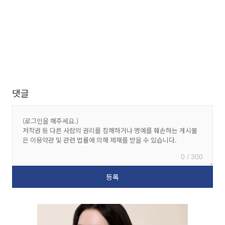
댓글
0 / 300