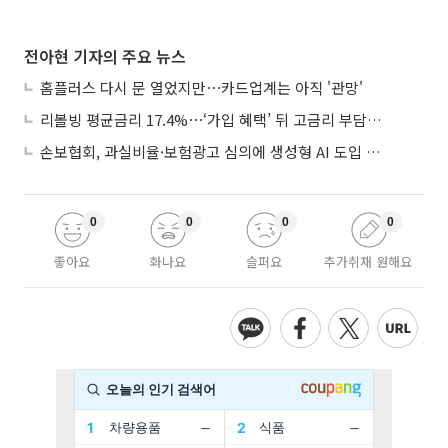
전아현 기자의 주요 뉴스
홈플러스 다시 문 열었지만⋯카드업계는 아직 '관망'
리볼빙 평균금리 17.4%⋯‘가입 혜택’ 뒤 고금리 부담 주의
손보협회, 과실비율·보험광고 심의에 생성형 AI 도입 추진
0
0
0
0
좋아요
화나요
슬퍼요
추가취재 원해요