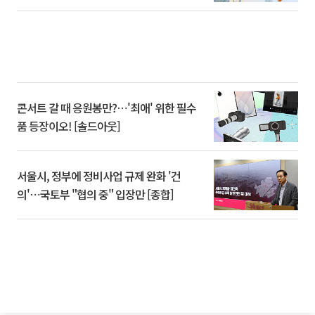
콘서트 갈 때 응원봉만?⋯'최애' 위한 필수
품 등장이오! [솔드아웃]
서울시, 정부에 정비사업 규제 완화 '건
의'⋯국토부 "협의 중" 입장만 [종합]