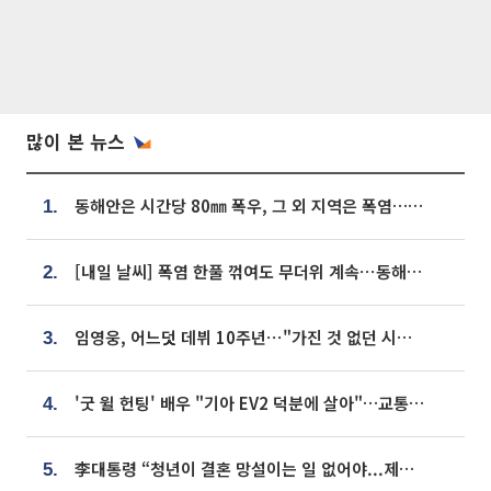
많이 본 뉴스
동해안은 시간당 80㎜ 폭우, 그 외 지역은 폭염…‘극과 극 날씨’
1.
[내일 날씨] 폭염 한풀 꺾여도 무더위 계속⋯동해안 이틀 연속 비
2.
임영웅, 어느덧 데뷔 10주년⋯"가진 것 없던 시절, 내 앞엔 20명의 팬뿐"
3.
'굿 윌 헌팅' 배우 "기아 EV2 덕분에 살아"…교통사고 후 안전성 극찬
4.
李대통령 “청년이 결혼 망설이는 일 없어야...제도상 불이익 조사”
5.