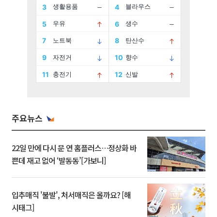
주요뉴스
22일 만에 다시 문 연 홈플러스…정상화 바
쁜데 재고 없어 ‘발동동’[가보니]
입추매직 '불발', 처서매직은 올까요? [해
시태그]