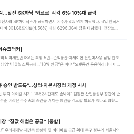
감…삼전·SK하닉 '와르르' 각각 6%·10%대 급락
삼성전자와 SK하이닉스가 급락하면서 지수가 4% 넘게 하락했다. 6일 한국거
비 301.88포인트(4.58%) 내린 6296.38에 장을 마감했다. 전장보다
스피는 장중 한때 6550.94까지 오르기도 했으나 6238.32까지 밀리기도 했
[이슈크래커]
 전액 비과세일반 ISA는 최장 5년…손익통산·과세이연 단절미사용 납입 한도
납입액 10% 소득공제…“10% 환급”은 아냐 “오랫동안 운용하라더니 이제
 ‘만능 절세 통장’으로 불리는 개인종합자산관리계좌(ISA)가 두 갈래로 개
주총 승인 받도록”…상법·자본시장법 개정 시사
닌 투자 이어갈 시기” “주52시간제도 손봐야” 김정관 산업통상부 장관이 반
 수준 이상은 주주총회 승인을 거치는 방안을 검토할 필요가 있다고 밝혔다.
배구조와 주주권 강화 논의가 이어지는 가운데, 핵심 연구인력에 대한
 “집값 해법은 공급” [종합]
안” 우려재개발·재건축 활성화 및 비아파트 공급 확대 촉구 정부와 서울시의