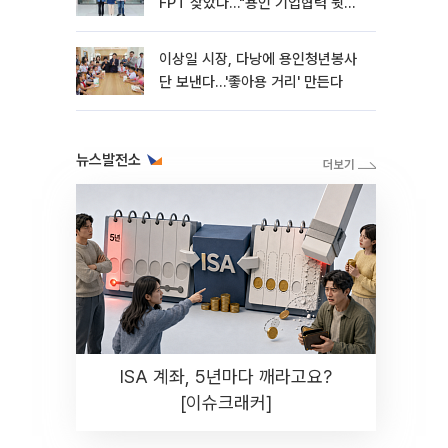
FPT 찾았다…"용인 기업협력 뒷받
침"
이상일 시장, 다낭에 용인청년봉사
단 보낸다…'좋아용 거리' 만든다
뉴스발전소
ISA 계좌, 5년마다 깨라고요?
[이슈크래커]