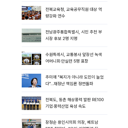
선"
전북교육청, 교육공무직원 대상 역
량강화 연수
전남광주통합특별시, 시민 추천 부
시장 후보 2명 지명
수원특례시, 교통봉사 앞장선 녹색
어머니회·안실련 5명 표창
추미애 "복지가 아니라 도민이 늘었
다"…재정난 책임론 정면돌파
전북도, 동촌 해상풍력 발판 RE100
기업·풍력산업 육성 속도
장정순 용인시의회 의장, 베트남