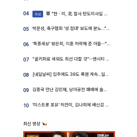
04
軍 "한ㆍ미, 北 발사 탄도미사일 제원 정밀분석 중"
속보
박문성, 축구협회 '성 접대' 보도에 분노…"다 말아먹으려고 작정했나"
05
'특종세상' 방은희, 이혼 허락해 준 아들⋯"너무 잘 커줬다" 오열
06
“골키퍼로 세워도 최선 다할 것”⋯맨시티 누네스, 주전 경쟁 각오 [인터뷰]
07
[내일날씨] 입추에도 39도 폭염 계속…일부 지역 소나기
08
김종국 만난 김민재, 남아공전 패배에 솔직한 속내⋯"선수들도 못하긴 했다"
09
'미스트롯 포유' 허찬미, 김나희에 배신감 든 사연⋯"이상준 추천해주더라"
10
최신 영상