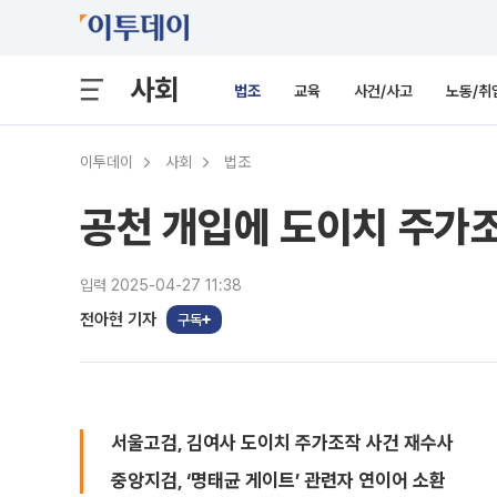
사회
법조
교육
사건/사고
노동/취
이투데이
사회
법조
공천 개입에 도이치 주가
입력 2025-04-27 11:38
전아현 기자
구독
서울고검, 김여사 도이치 주가조작 사건 재수사
중앙지검, ‘명태균 게이트’ 관련자 연이어 소환