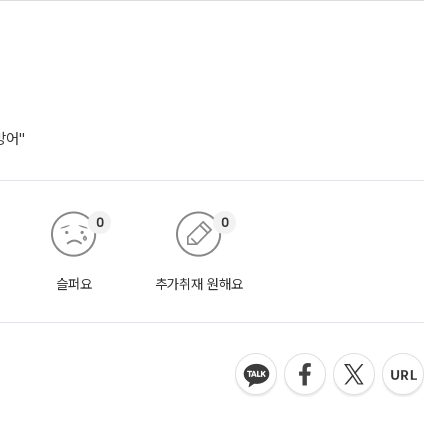
방어"
0
0
슬퍼요
추가취재 원해요