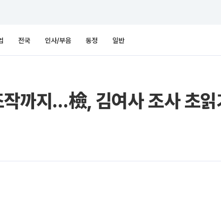
업
전국
인사/부음
동정
일반
조작까지…檢, 김여사 조사 초읽