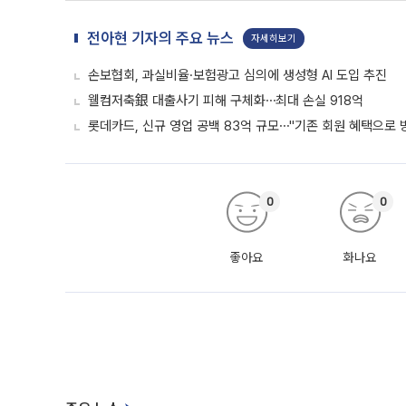
전아현 기자의 주요 뉴스
자세히보기
손보협회, 과실비율·보험광고 심의에 생성형 AI 도입 추진
웰컴저축銀 대출사기 피해 구체화⋯최대 손실 918억
롯데카드, 신규 영업 공백 83억 규모⋯"기존 회원 혜택으로 
0
0
좋아요
화나요