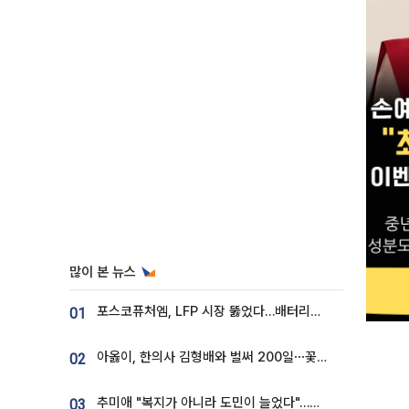
많이 본 뉴스
포스코퓨처엠, LFP 시장 뚫었다…배터리사와 대규모 장기 공급 합의
01
아옳이, 한의사 김형배와 벌써 200일⋯꽃다발 들고 "프러포즈 아냐"
02
추미애 "복지가 아니라 도민이 늘었다"…재정난 책임론 정면돌파
03