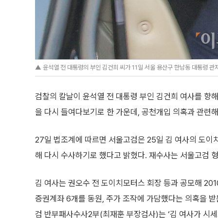
▲ 윤석열 전 대통령의 부인 김건희 씨가 11일 서울 용산구 한남동 대통령 관저
검찰의 칼날이 윤석열 전 대통령 부인 김건희 여사를 향해
을 다시 들여다보기로 한 가운데, 공천개입 의혹과 관련해
27일 법조계에 따르면 서울고검은 25일 김 여사의 도
해 다시 수사하기로 했다고 밝혔다. 재수사는 서울고검 형
김 여사는 권오수 전 도이치모터스 회장 등과 공모해 201
증권계좌 6개를 동원, 주가 조작에 가담했다는 의혹을 받
검 반부패사수사2부(최재훈 부장검사)는 ‘김 여사가 시