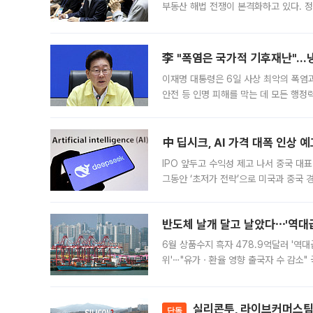
부동산 해법 전쟁이 본격화하고 있다. 
드를 꺼내자 서울시는 전·월세 부담만 
李 "폭염은 국가적 기후재난"…냉
이재명 대통령은 6일 사상 최악의 폭염
안전 등 인명 피해를 막는 데 모든 행
인프라 확충 계획을 내년도 예산안에 반
中 딥시크, AI 가격 대폭 인상 
IPO 앞두고 수익성 제고 나서 중국 대표
그동안 ‘초저가 전략’으로 미국과 중국
가된다. 블룸버그통신에 따르면 딥시크는
반도체 날개 달고 날았다⋯'역대급
6월 상품수지 흑자 478.9억달러 '역대
위'⋯"유가ㆍ환율 영향 출국자 수 감소" 
급 수출 호조가 매달 이어지면서 6월 
대 기
실리콘투, 라이브커머스팀 
단독