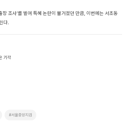
출장 조사’를 벌여 특혜 논란이 불거졌던 만큼, 이번에는 서초동
린다.
은 기각
#서울중앙지검