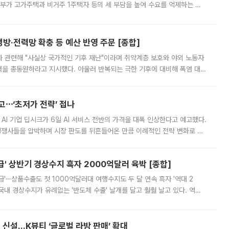
정부가 고가주택과 비거주 1주택자 등의 세 부담을 높여 수요를 억제하는 카
키울 것이라며 세금이 아닌 공급이 근본적인 처방이라고 전면 반박했다.
방·전력망 확충 등 예산 반영 주문 [종합]
과 관련해 "사실상 국가적인 기후 재난"이라며 취약계층 보호와 야외 노동자
정력을 총동원하라고 지시했다. 아울러 반복되는 극한 기후에 대비해 폭염 대응
영하는 방안도 검토하라고 주문했다. 이 대통령은 이날 폭염·가뭄 대
예고⋯‘초저가 전략’ 접나
 AI 기업 딥시크가 6일 AI 서비스 전반의 가격을 대폭 인상한다고 예고했다.
 경쟁사들을 압박하며 시장 판도를 뒤흔들어온 만큼 이례적인 전략 변화로 평
 이날 공지를 통해 구체적인 인상 폭은 공개하지 않았지만 상당한 수
' 상반기 경상수지 흑자 2000억달러 육박 [종합]
급'⋯상품수출도 첫 1000억달러대 여행수지도 두 달 연속 흑자 '역대 2
국내 경상수지가 유례없는 '반도체 수출' 날개를 달고 훨훨 날고 있다. 역대
경상수지 뿐 아니라 상반기 경상수지 흑자도 2000억달러에 근접하며 사상 최
신설…K뷰티 ‘글로벌 라방 판매’ 확대