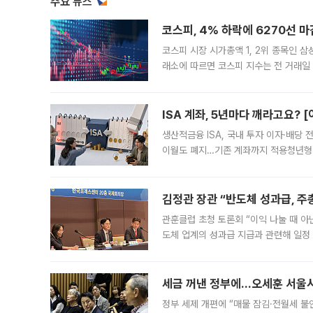
주요 뉴스
코스피, 4% 하락에 6270선 마
코스피 시장 시가총액 1, 2위 종목인 
래소에 따르면 코스피 지수는 전 거래일 대
1.81% 내린 6478.75에 출발한 코
다. 이날 오전
ISA 계좌, 5년마다 깨라고요? 
생산적금융 ISA, 국내 투자 이자·배당
이월도 폐지…기존 계좌까지 적용청년형 
는 5년마다 계좌를 해지하라는 건가요?”
편을
김정관 장관 “반도체 성과급, 
관훈클럽 초청 토론회 “이익 나눌 때 아
도체 업계의 성과급 지급과 관련해 일정
최근 상법·자본시장법 개정으로 기업 지
세금 꺼낸 정부에…오세훈 서울시장
정부 세제 개편에 “매물 잠김·전월세 불