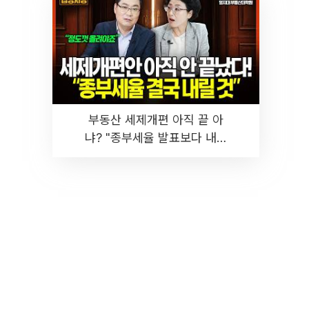
부동산 세제개편 아직 끝 아
냐? "종부세율 발표보다 내릴
것" 장기거주·양도세 전망 I 집
땅지성 I 김인만, 진미윤