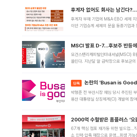
후계자 없어도 회사는 남긴다?…‘
후계자 부재 기업에 M&A·EBO 세제 
이던 기업승계 세제의 문을 동종기업과 
대신 M&A나 임직원 인수(EBO)를 통
늘
MSCI 발표 D-7…후보주 반등
모건스탠리캐피털인터내셔널(MSCI) 8
쏠린다. 지난달 말 급락장으로 후보군의
가능성과 지수 추종 자금 유입 기대가 
논란의 'Busan is Go
단독
박형준 전 부산시장 재임 당시 추진된 부산
용산 대통령실 상징체계(CI) 개발에 참
도시브랜드 사업이 공개 이후 시민 공감
2000억 수혈받은 홈플러스 ‘오늘
67개 핵심 점포 재가동 위한 빌드업..
소 인력·압축 매장으로 운영…회생 가능성