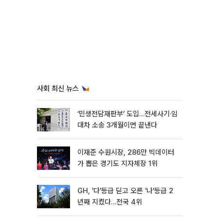
사회 최신 뉴스
‘민생전담재판부’ 도입…전세사기·임
대차 소송 3개월이면 끝낸다
이재준 수원시장, 286만 빅데이터
가 뽑은 경기도 지자체장 1위
GH, '다'등급 딛고 오른 '나'등급 2
년째 지켰다…전국 4위