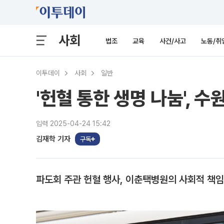
사회
법조
교육
사건/사고
노동/취
이투데이
사회
일반
'헌혈 통한 생명 나눔', 
입력 2025-04-24 15:42
김재학 기자
구독
파도회 주관 헌혈 행사, 이춘택병원의 사회적 책임