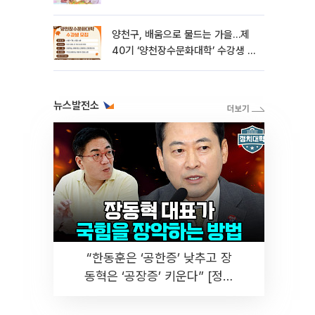
양천구, 배움으로 물드는 가을…제
40기 ‘양천장수문화대학’ 수강생 모
집
뉴스발전소
“한동훈은 ‘공한증’ 낮추고 장
동혁은 ‘공장증’ 키운다” [정치
대학]