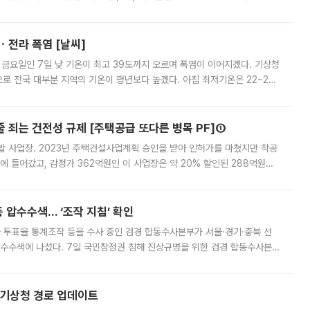
직원들이 현장 배치되고, PB 상품과 함께 일반 상품 납품도 순차적으로 진행
ㆍ전라 폭염 [날씨]
 금요일인 7일 낮 기온이 최고 39도까지 오르며 폭염이 이어지겠다. 기상청
로 전국 대부분 지역의 기온이 평년보다 높겠다. 아침 최저기온은 22~27
 대부분 지역에 폭염특보가 발효된 가운데 최고체감온도는 35도 안팎까지 올라
줄 죄는 건전성 규제 [주택공급 또다른 병목 PF]①
발 사업장. 2023년 주택건설사업계획 승인을 받아 인허가를 마쳤지만 착공
에 들어갔고, 감정가 362억원인 이 사업장은 약 20% 할인된 288억원에
 현재는 4차 공매를 위한 조건 협의가 진행 중이다. 수도권의 주요 주거 배
 압수수색… ‘조작 지침’ 확인
와 투표율 통계조작 등을 수사 중인 검경 합동수사본부가 서울·경기·충북 선
 압수수색에 나섰다. 7일 국민참정권 침해 진상규명을 위한 검경 합동수사본
추가 증거 확보를 위해 중앙선관위, 서울시·경기도·충청북도 선관위, 김포시
본기상청 경로 업데이트