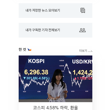
내가 저장한 뉴스 모아보기
내가 구독한 기자 전체보기
한 컷
코스피 4.58% 하락, 환율