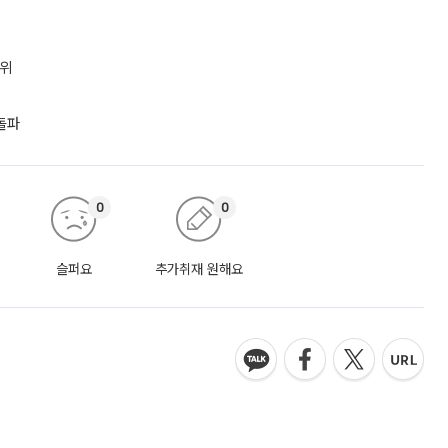
1위
돌파
0
0
슬퍼요
추가취재 원해요