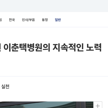
업
전국
인사/부음
동정
일반
수원 이춘택병원의 지속적인 노력
 실천