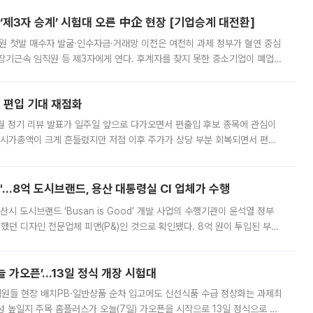
제3자 승계’ 시험대 오른 中企 현장 [기업승계 대전환]
지원 첫발 매수자 발굴·인수자금·거래망 이전은 여전히 과제 정부가 혈연 중심
장기근속 임직원 등 제3자에게 연다. 후계자를 찾지 못한 중소기업이 폐업
해 기술과 일자리를 남기도록 하겠다는 취지다. 다만 세금 감면만으로 거래를
에 편입 기대 재점화
월 정기 리뷰 발표가 일주일 앞으로 다가오면서 편출입 후보 종목에 관심이
 시가총액이 크게 흔들렸지만 저점 이후 주가가 상당 부분 회복되면서 편입
다시 부각되고 있다. 7일 금융투자업계에 따르면 MSCI는 한국시간으로 오는
od'…8억 도시브랜드, 용산 대통령실 CI 업체가 수행
시 도시브랜드 ‘Busan is Good’ 개발 사업의 수행기관이 윤석열 정부
여했던 디자인 전문업체 피앤(P&)인 것으로 확인됐다. 8억 원이 투입된 부산
 부족과 디자인 정체성 논란에 휩싸였던 만큼, 사업 선정 과정과 결과물에
 가오픈’...13일 정식 개장 시험대
.직원들 현장 배치PB·일반상품 순차 입고에도 신선식품 수급 정상화는 과제최
 높일지 주목 홈플러스가 오늘(7일) 가오픈을 시작으로 13일 정식으로 재