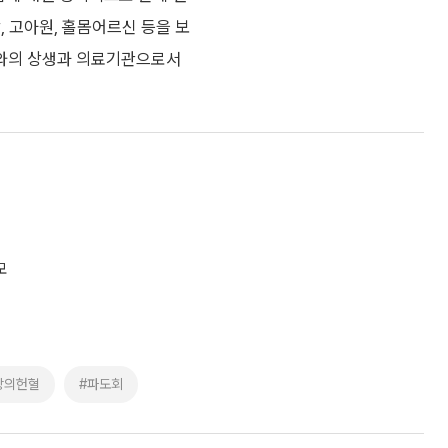
, 고아원, 홀몸어르신 등을 보
와의 상생과 의료기관으로서
모
랑의헌혈
#파도회