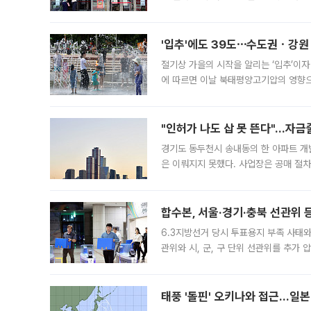
영업을 시작한다. 핵심 점포 67개에는 
'입추'에도 39도⋯수도권ㆍ강원
절기상 가을의 시작을 알리는 ‘입추’이자
에 따르면 이날 북태평양고기압의 영향으
도, 낮 최고기온은 31~39도로, 전국
"인허가 나도 삽 못 뜬다"…자금
경기도 동두천시 송내동의 한 아파트 개
은 이뤄지지 못했다. 사업장은 공매 절차
3차 공매까지 진행됐으나 모두 유찰됐다.
후
합수본, 서울·경기·충북 선관위 등
6.3지방선거 당시 투표용지 부족 사태
관위와 시, 군, 구 단위 선관위를 추가
부(김태훈 서울중앙지검 3차장검사)는 
태풍 '돌핀' 오키나와 접근…일