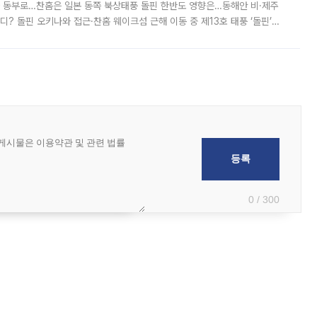
국 동부로…찬홈은 일본 동쪽 북상태풍 돌핀 한반도 영향은…동해안 비·제주
디? 돌핀 오키나와 접근·찬홈 웨이크섬 근해 이동 중 제13호 태풍 ‘돌핀’이
 아마미 지방에 접근하고 있다. 돌핀은 오키나와 부근을 지난 뒤 동중국해
0 / 300