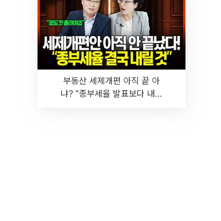
부동산 세제개편 아직 끝 아
냐? "종부세율 발표보다 내릴
것" 장기거주·양도세 전망 I 집
땅지성 I 김인만, 진미윤