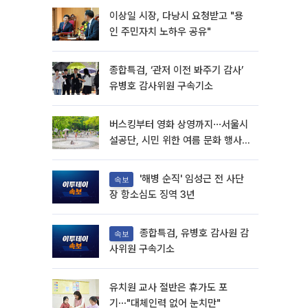
이상일 시장, 다낭시 요청받고 "용
인 주민자치 노하우 공유"
종합특검, ‘관저 이전 봐주기 감사’
유병호 감사위원 구속기소
버스킹부터 영화 상영까지⋯서울시
설공단, 시민 위한 여름 문화 행사
마련
'해병 순직' 임성근 전 사단
속보
장 항소심도 징역 3년
종합특검, 유병호 감사원 감
속보
사위원 구속기소
유치원 교사 절반은 휴가도 포
기⋯"대체인력 없어 눈치만"