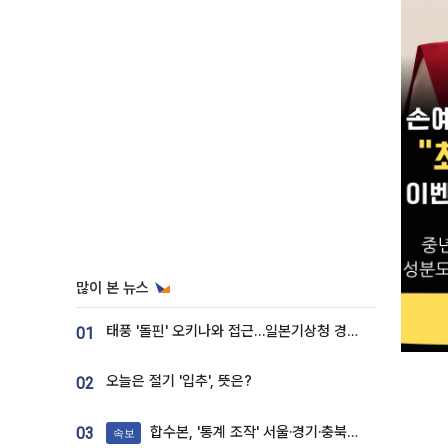
많이 본 뉴스
태풍 '돌핀' 오키나와 접근…일본기상청 경로 업데이트
01
오늘은 절기 '입추', 뜻은?
02
합수본, '통계 조작' 서울·경기·충북 선관위 등 추가 압수수색
03
속보