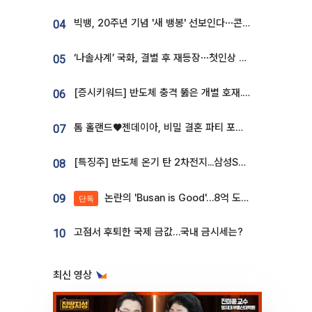
빅뱅, 20주년 기념 '새 뱅봉' 선보인다⋯콘서트 앞두고 팝업 개최
04
‘나솔사계’ 국화, 결별 후 재등장⋯첫인상 투표 휩쓸고 ‘인기녀’ 등극
05
[증시키워드] 반도체 충격 뚫은 개별 호재...포스코퓨처엠·에코프로·한화솔루션 '눈길'
06
톰 홀랜드♥젠데이아, 비밀 결혼 파티 포착⋯호텔 대관비만 9억
07
[특징주] 반도체 온기 탄 2차전지...삼성SDI, 장 초반 7% 넘게 껑충
08
논란의 'Busan is Good'…8억 도시브랜드, 용산 대통령실 CI 업체가 수행
09
단독
고점서 후퇴한 국제 금값…국내 금시세는?
10
최신 영상