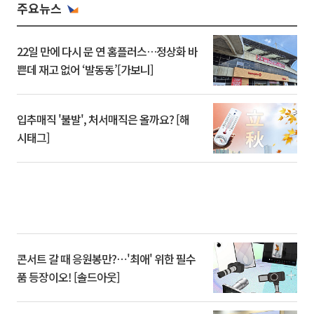
주요뉴스
22일 만에 다시 문 연 홈플러스…정상화 바
쁜데 재고 없어 ‘발동동’[가보니]
입추매직 '불발', 처서매직은 올까요? [해
시태그]
콘서트 갈 때 응원봉만?⋯'최애' 위한 필수
품 등장이오! [솔드아웃]