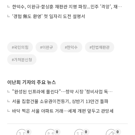
한덕수, 이완규·함상훈 재판관 지명 파장...민주 '격앙', 재탄핵 카드 꺼내나
‘경험 無도 환영’ 첫 일자리 도전 설명서
#국민의힘
#이완규
#한덕수
#헌법재판관
#가처분신청
이난희 기자의 주요 뉴스
"완성된 인프라에 몰린다"⋯청약 시장 '정비사업 독주' 42배 격차
서울 집합건물 소유권이전등기, 상반기 13만건 돌파
바닥 찍은 서울 아파트 거래⋯세제 개편 앞두고 관망세
0
0
0
0