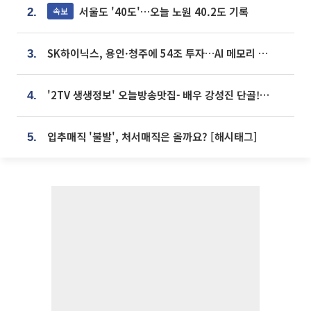
서울도 '40도'…오늘 노원 40.2도 기록
속보
2.
SK하이닉스, 용인·청주에 54조 투자…AI 메모리 생산기지 키운다
3.
'2TV 생생정보' 오늘방송맛집- 배우 강성진 단골! 쌀국수ㆍ푸팟퐁 커리 맛집 '블○○○'
4.
입추매직 '불발', 처서매직은 올까요? [해시태그]
5.