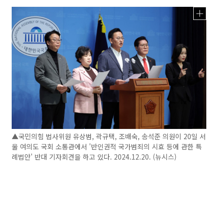
▲국민의힘 법사위원 유상범, 곽규택, 조배숙, 송석준 의원이 20일 서
울 여의도 국회 소통관에서 '반인권적 국가범죄의 시효 등에 관한 특
례법안' 반대 기자회견을 하고 있다. 2024.12.20. (뉴시스)