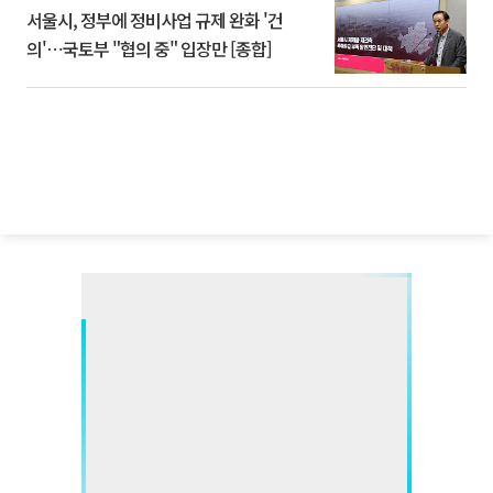
서울시, 정부에 정비사업 규제 완화 '건
의'⋯국토부 "협의 중" 입장만 [종합]