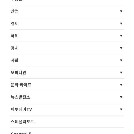
산업
경제
국제
정치
사회
오피니언
문화·라이프
뉴스발전소
이투데이TV
스페셜리포트
Channel 5