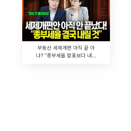
부동산 세제개편 아직 끝 아
냐? "종부세율 발표보다 내릴
것" 장기거주·양도세 전망 I 집
땅지성 I 김인만, 진미윤