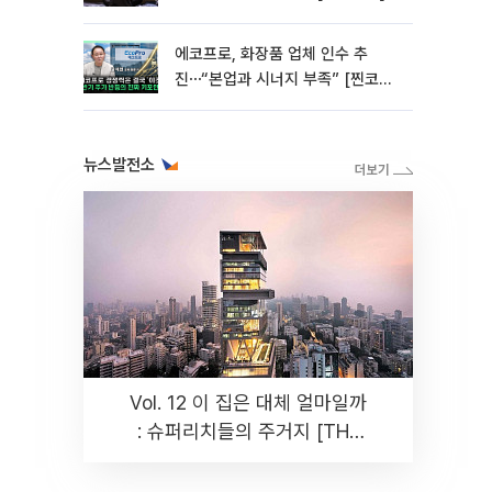
에코프로, 화장품 업체 인수 추
진⋯“본업과 시너지 부족” [찐코노
미]
뉴스발전소
Vol. 12 이 집은 대체 얼마일까
: 슈퍼리치들의 주거지 [THE
RARE]