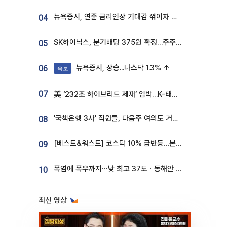
뉴욕증시, 연준 금리인상 기대감 꺾이자 상승...S&P500 사상 최고치 [종합]
04
SK하이닉스, 분기배당 375원 확정…주주환원책 9월로 앞당겨 발표
05
뉴욕증시, 상승...나스닥 1.3% ↑
06
속보
07
美 ‘232조 하이브리드 제재’ 임박…K-태양광, 불확실성 털고 날개 다나
'국책은행 3사' 직원들, 다음주 여의도 거리 나서는 까닭은
08
[베스트&워스트] 코스닥 10% 급반등…본느, 최대주주 변경 기대에 270% 폭등
09
폭염에 폭우까지⋯낮 최고 37도ㆍ동해안 강한 비 [날씨]
10
최신 영상