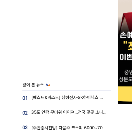
많이 본 뉴스
[베스트&워스트] 삼성전자·SK하이닉스 밀린 한 주…상상인증권은 85% 급등
01
35도 안팎 무더위 이어져…전국 곳곳 소나기 [오늘 날씨]
02
03
[주간증시전망] 다음주 코스피 6000~7000⋯“外人 수급은 정책이 변수”