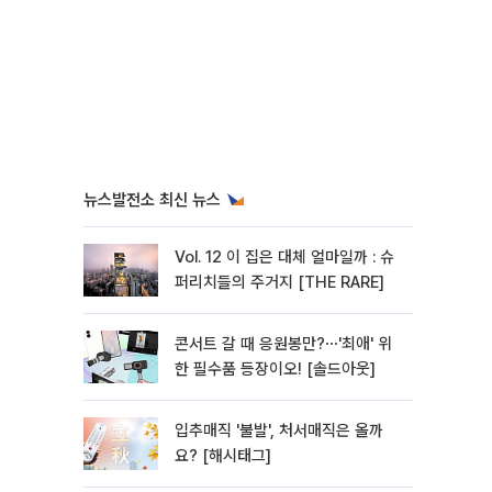
뉴스발전소 최신 뉴스
Vol. 12 이 집은 대체 얼마일까 : 슈
퍼리치들의 주거지 [THE RARE]
콘서트 갈 때 응원봉만?⋯'최애' 위
한 필수품 등장이오! [솔드아웃]
입추매직 '불발', 처서매직은 올까
요? [해시태그]