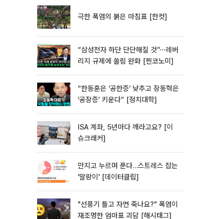
극한 폭염의 붉은 마침표 [한컷]
“삼성전자 하단 단단해질 것”⋯레버
리지 규제에 쏠림 완화 [찐코노미]
“한동훈은 ‘공한증’ 낮추고 장동혁은
‘공장증’ 키운다” [정치대학]
ISA 계좌, 5년마다 깨라고요? [이
슈크래커]
만지고 누르며 푼다…스트레스 잡는
'말랑이' [데이터클립]
"선풍기 틀고 자면 죽나요?" 폭염이
재조명한 엄마표 괴담 [해시태그]