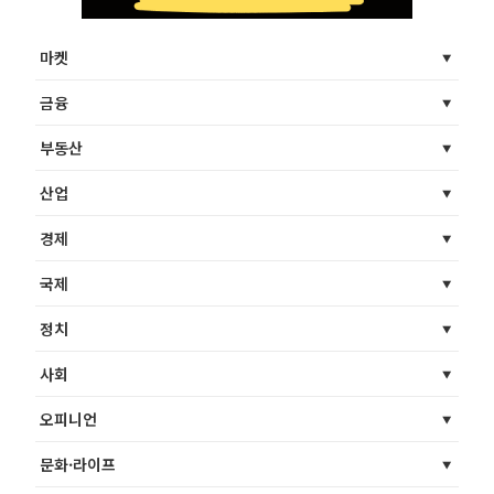
마켓
금융
부동산
산업
경제
국제
정치
사회
오피니언
문화·라이프