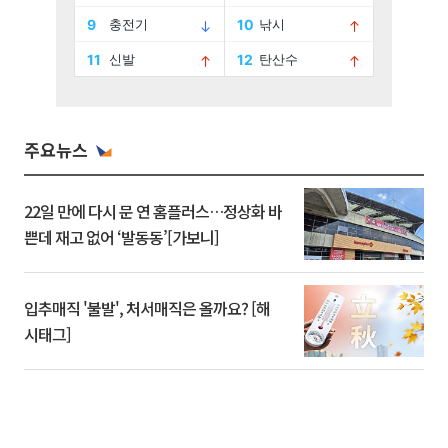
주요뉴스
22일 만에 다시 문 연 홈플러스…정상화 바
쁜데 재고 없어 ‘발동동’[가보니]
입추매직 '불발', 처서매직은 올까요? [해
시태그]