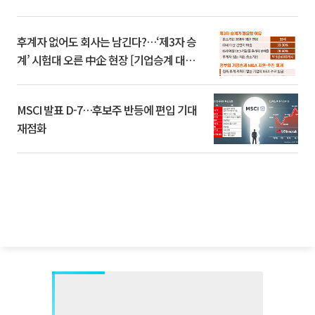
후계자 없어도 회사는 남긴다?…‘제3자 승
계’ 시험대 오른 中企 현장 [기업승계 대전
환]
MSCI 발표 D-7…후보주 반등에 편입 기대
재점화