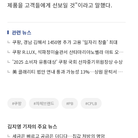
제품을 고객들에게 선보일 것”이라고 말했다.
관련 뉴스
쿠팡, 경남 김해서 1450명 추가 고용 ‘일자리 창출’ 최대
쿠팡 R.LUX, 석파정미술관서 산타마리아노벨라 아트 오브 럭셔리展
'2025 소비자 유통대상' 쿠팡 국회 산자중기위원장상 수상
美 클래리티 법안 연내 통과 가능성 13%…상원 문턱서 제동
#쿠팡
#자체브랜드
#PB
#CPLB
김지영 기자의 주요 뉴스
세금은 빠르고 공급은 더디다…집값 처방의 명암