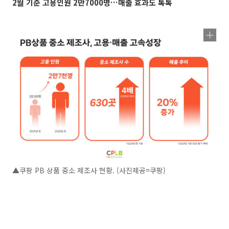
2월 기준 고용인원 2만7000명…매출 효과도 톡톡
▲쿠팡 PB 상품 중소 제조사 현황. (사진제공=쿠팡)