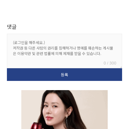
댓글
0 / 300