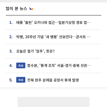
많이 본 뉴스
태풍 '돌핀' 오키나와 접근…일본기상청 경로 업데이트
1.
빅뱅, 20주년 기념 '새 뱅봉' 선보인다⋯콘서트 앞두고 팝업 개최
2.
오늘은 절기 '입추', 뜻은?
3.
합수본, '통계 조작' 서울·경기·충북 선관위 등 추가 압수수색
속보
4.
전북 완주 삼례읍 공장서 화재 발생
속보
5.