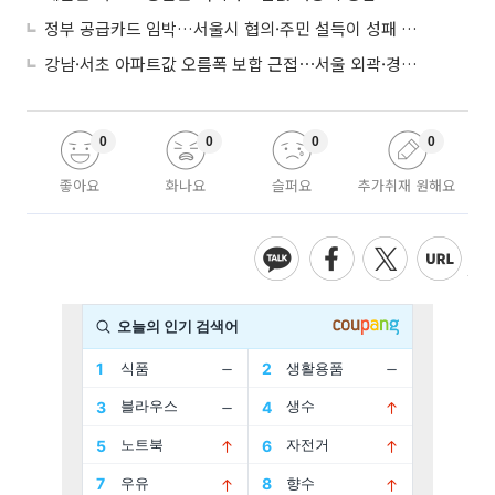
정부 공급카드 임박…서울시 협의·주민 설득이 성패 가른다
강남·서초 아파트값 오름폭 보합 근접⋯서울 외곽·경기 남부 중심 매수세
0
0
0
0
좋아요
화나요
슬퍼요
추가취재 원해요