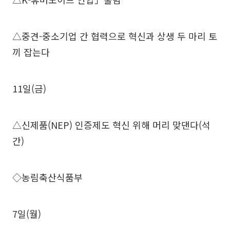
△중견-중소기업 간 협력으로 혁신과 상생 두 마리 토
끼 잡는다
11일(금)
△신제품(NEP) 인증제도 혁신 위해 머리 맞댄다(석
간)
◇농림축산식품부
7일(월)