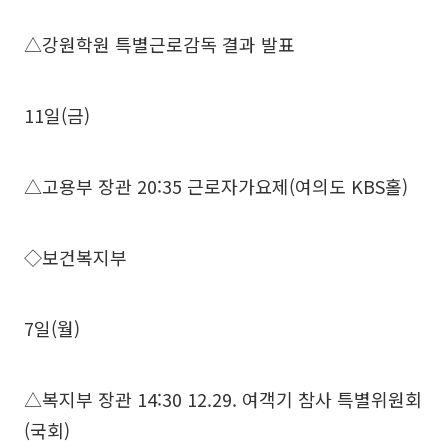
△강원학원 특별근로감독 결과 발표
11일(금)
△고용부 장관 20:35 근로자가요제(여의도 KBS홀)
◇보건복지부
7일(월)
△복지부 장관 14:30 12.29. 여객기 참사 특별위원회
(국회)