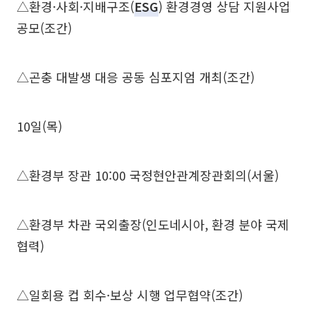
△환경·사회·지배구조(
ESG
) 환경경영 상담 지원사업
공모(조간)
△곤충 대발생 대응 공동 심포지엄 개최(조간)
10일(목)
△환경부 장관 10:00 국정현안관계장관회의(서울)
△환경부 차관 국외출장(인도네시아, 환경 분야 국제
협력)
△일회용 컵 회수·보상 시행 업무협약(조간)