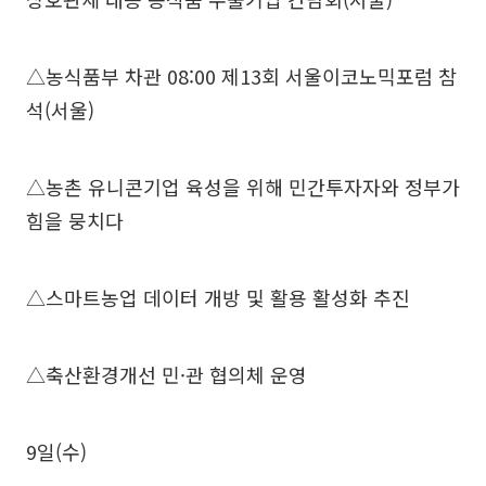
△농식품부 차관 08:00 제13회 서울이코노믹포럼 참
석(서울)
△농촌 유니콘기업 육성을 위해 민간투자자와 정부가
힘을 뭉치다
△스마트농업 데이터 개방 및 활용 활성화 추진
△축산환경개선 민·관 협의체 운영
9일(수)