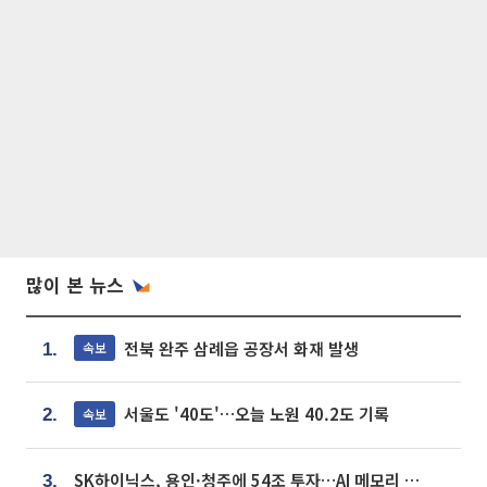
많이 본 뉴스
전북 완주 삼례읍 공장서 화재 발생
속보
1.
서울도 '40도'…오늘 노원 40.2도 기록
속보
2.
SK하이닉스, 용인·청주에 54조 투자…AI 메모리 생산기지 키운다
3.