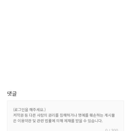
댓글
0 / 300