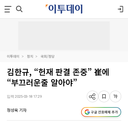
이투데이
정치
국회/정당
김한규, “헌재 판결 존중” 崔에
“부끄러운줄 알아야”
입력 2025-03-18 17:29
정성욱 기자
구글 선호매체 추가