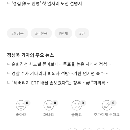
‘경험 無도 환영’ 첫 일자리 도전 설명서
#최상목
#김한규
#헌재
#尹
정성욱 기자의 주요 뉴스
순회경선 시도별 뜯어보니…투표율 높은 지역서 정청래 강세
경찰 수사 기다리다 피의자 석방…기한 넘기면 속수무책
"레버리지 ETF 배율 손보겠다"는 정부…野 "회의록부터 내놔야"
0
0
0
0
좋아요
화나요
슬퍼요
추가취재 원해요