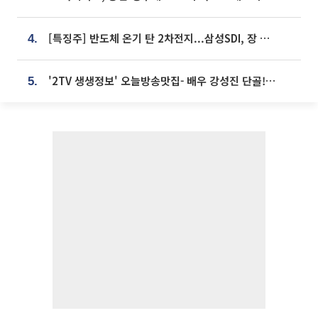
[특징주] 반도체 온기 탄 2차전지...삼성SDI, 장 초반 7% 넘게 껑충
4.
'2TV 생생정보' 오늘방송맛집- 배우 강성진 단골! 쌀국수ㆍ푸팟퐁 커리 맛집 '블○○○'
5.