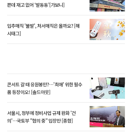
쁜데 재고 없어 ‘발동동’[가보니]
입추매직 '불발', 처서매직은 올까요? [해
시태그]
콘서트 갈 때 응원봉만?⋯'최애' 위한 필수
품 등장이오! [솔드아웃]
서울시, 정부에 정비사업 규제 완화 '건
의'⋯국토부 "협의 중" 입장만 [종합]