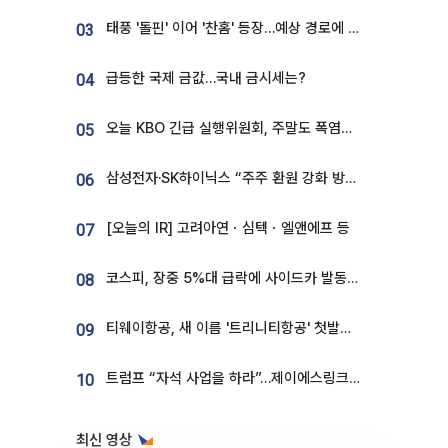
태풍 '돌핀' 이어 '찬홈' 등장…예상 경로에 한국 '한숨'
03
급등한 국제 금값…국내 금시세는?
04
오늘 KBO 긴급 실행위원회, 주말도 폭염취소 될까
05
삼성전자·SK하이닉스 “주주 환원 강화 방안 마련”
06
[오늘의 IR] 고려아연ㆍ심텍ㆍ엘앤에프 등
07
코스피, 장중 5%대 급락에 사이드카 발동…삼성·SK 동반 폭락
08
티웨이항공, 새 이름 '트리니티항공' 첫발…SSC 전략 본격화
09
트럼프 “자석 사업을 하라”…제이에스링크, 비중국 영구자석 공급망 구축 속도
10
최신 영상