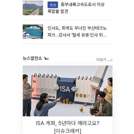
중부내륙고속도로서 미상
속보
폭발물 발견
인사도, 회계도 무너진 부산테크노
파크…감사서 '혈세 유용·인사 뒤집
기' 적발
뉴스발전소
ISA 계좌, 5년마다 깨라고요?
[이슈크래커]