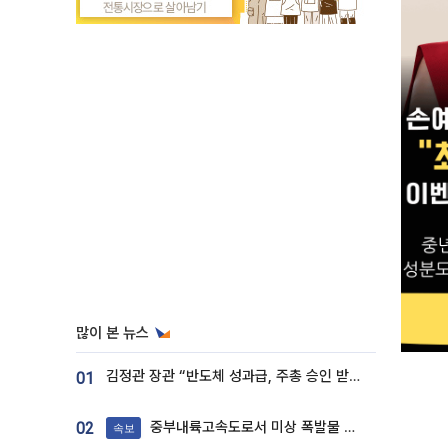
많이 본 뉴스
김정관 장관 “반도체 성과급, 주총 승인 받도록”…상법·자본시장법 개정 시사
01
중부내륙고속도로서 미상 폭발물 발견
02
속보