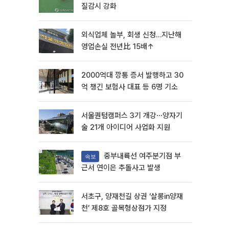
질감시 강화
외식업체 놀부, 회생 신청…지난해
영업손실 전년比 15배↑
2000억대 깡통 증서 발행하고 30
억 챙긴 보험사 대표 등 6명 기소
서울퀀텀캠퍼스 3기 개강⋯양자기
술 21개 아이디어 사업화 지원
중부내륙선 여주분기점 부
속보
근서 연이은 추돌사고 발생
서초구, 양재천길 상권 ‘살롱in양재
천’ 제8호 골목형상점가 지정