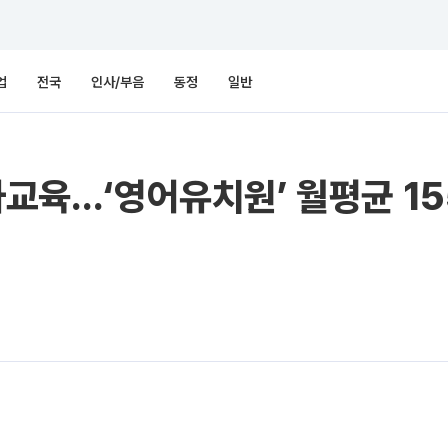
업
전국
인사/부음
동정
일반
아사교육…‘영어유치원’ 월평균 1