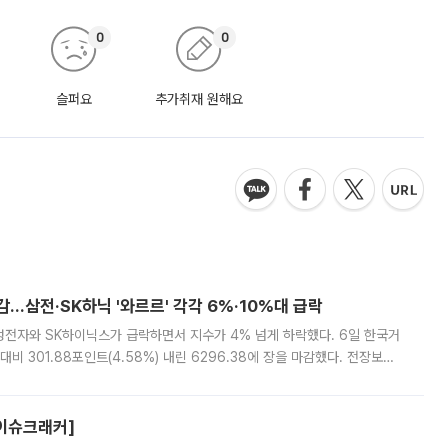
0
0
슬퍼요
추가취재 원해요
감…삼전·SK하닉 '와르르' 각각 6%·10%대 급락
삼성전자와 SK하이닉스가 급락하면서 지수가 4% 넘게 하락했다. 6일 한국거
비 301.88포인트(4.58%) 내린 6296.38에 장을 마감했다. 전장보다
스피는 장중 한때 6550.94까지 오르기도 했으나 6238.32까지 밀리기도 했
[이슈크래커]