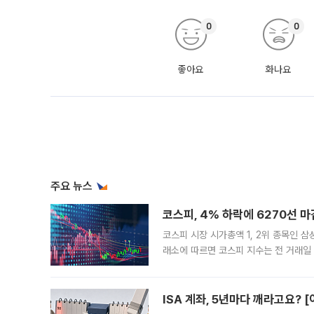
0
0
좋아요
화나요
주요 뉴스
코스피, 4% 하락에 6270선 마
코스피 시장 시가총액 1, 2위 종목인 
래소에 따르면 코스피 지수는 전 거래일 대
1.81% 내린 6478.75에 출발한 코
다. 이날 오전
ISA 계좌, 5년마다 깨라고요? 