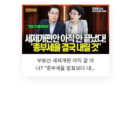
부동산 세제개편 아직 끝 아
냐? "종부세율 발표보다 내릴
것" 장기거주·양도세 전망 I 집
땅지성 I 김인만, 진미윤