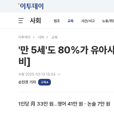
사회
법조
교육
사건/사고
노동/취
이투데이
사회
교육
'만 5세'도 80%가 유
비]
수정 2025-03-13 15:04
손현경 기자
구독
1인당 月 33만 원…영어 41만 원ㆍ논술 7만 원