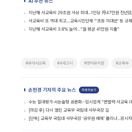
AI 추천 뉴스
지난해 사교육비 29조원 사상 최대…1인당 月47만원 전년比
사교육비 또 역대 최고...교육시민단체 “‘초등 의대반’ 등 규
지난해 사교육비 3.8% 늘어...“월 평균 41만원 지출”
#유아사교육
#4세고시
#영어유치원
#교육부
손현경 기자의 주요 뉴스
자세히보기
수능 절대평가·서논술형 공론화⋯입시업계 “변별력·사교육 대
[마감 후] 다시 열린 교육부 국립대 사무국장 길
[단독] 교육부 국립대 사무국장 ‘공무원 배제’ 풀리나…응시