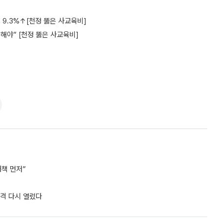
 9.3%↑[천정 뚫은 사교육비]
제해야” [천정 뚫은 사교육비]
책 먼저”
자격 다시 열렸다