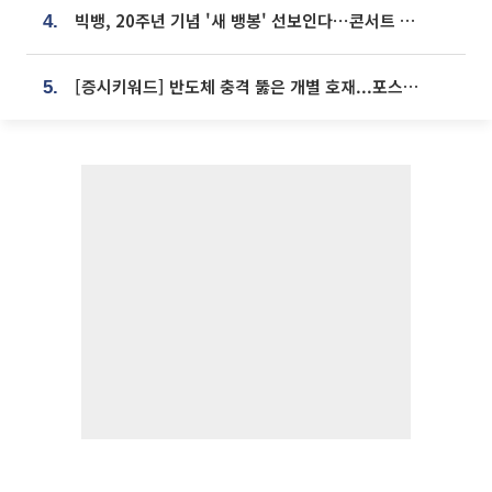
빅뱅, 20주년 기념 '새 뱅봉' 선보인다⋯콘서트 앞두고 팝업 개최
4.
[증시키워드] 반도체 충격 뚫은 개별 호재...포스코퓨처엠·에코프로·한화솔루션 '눈길'
5.