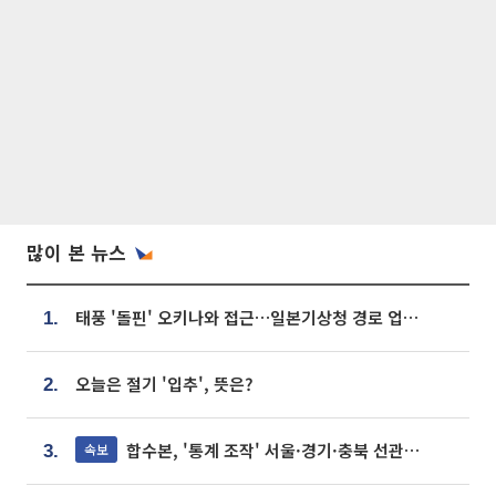
많이 본 뉴스
태풍 '돌핀' 오키나와 접근…일본기상청 경로 업데이트
1.
오늘은 절기 '입추', 뜻은?
2.
합수본, '통계 조작' 서울·경기·충북 선관위 등 추가 압수수색
속보
3.