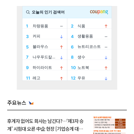
주요뉴스
후계자 없어도 회사는 남긴다?…‘제3자 승
계’ 시험대 오른 中企 현장 [기업승계 대전