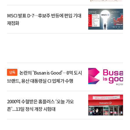
환]
MSCI 발표 D-7…후보주 반등에 편입 기대
재점화
논란의 'Busan is Good'…8억 도시
단독
브랜드, 용산 대통령실 CI 업체가 수행
2000억 수혈받은 홈플러스 ‘오늘 가오
픈’...13일 정식 개장 시험대