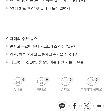
한국인 10명 중 2명 "가까운 일본, 아무 때나 간다"
‘경험 無도 환영’ 첫 일자리 도전 설명서
김다애의 주요 뉴스
만지고 누르며 푼다…스트레스 잡는 '말랑이'
강원, 여름 휴가철 교통사고 증가율 전국 1위
창고형 약국, 10명 중 9명 아는데 안 가는 이유는
0
0
0
0
좋아요
화나요
슬퍼요
추가취재 원해요