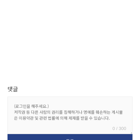
댓글
0 / 300