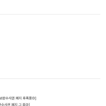
구[보완수사권 폐지 후폭풍①]
수사권 폐지 그 후①]