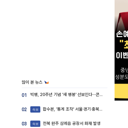
많이 본 뉴스
빅뱅, 20주년 기념 '새 뱅봉' 선보인다⋯콘서트 앞두고 팝업 개최
01
합수본, '통계 조작' 서울·경기·충북 선관위 등 추가 압수수색
02
속보
전북 완주 삼례읍 공장서 화재 발생
03
속보