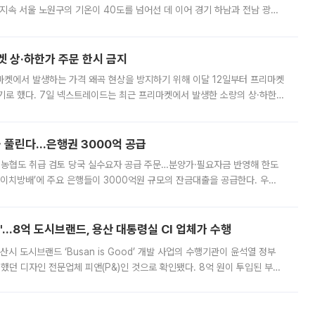
지속 서울 노원구의 기온이 40도를 넘어선 데 이어 경기 하남과 전남 광양
. 전국 대부분 지역에 폭염특보가 내려진 가운데 곳곳에서 39~40도 안팎
켓 상·하한가 주문 한시 금지
마켓에서 발생하는 가격 왜곡 현상을 방지하기 위해 이달 12일부터 프리마켓
기로 했다. 7일 넥스트레이드는 최근 프리마켓에서 발생한 소량의 상·하한
, 주문 오류로 인한 가격 급등락을 최소화하기 위한 비상 대응방안을 발표
 풀린다…은행권 3000억 공급
리·농협도 취급 검토 당국 실수요자 공급 주문…분양가·필요자금 반영해 한도
에이치방배’에 주요 은행들이 3000억원 규모의 잔금대출을 공급한다. 우리
하고 있어 향후 공급 규모가 늘어날 전망이다. 7일 금융권에 따르면 KB국
od'…8억 도시브랜드, 용산 대통령실 CI 업체가 수행
시 도시브랜드 ‘Busan is Good’ 개발 사업의 수행기관이 윤석열 정부
여했던 디자인 전문업체 피앤(P&)인 것으로 확인됐다. 8억 원이 투입된 부산
 부족과 디자인 정체성 논란에 휩싸였던 만큼, 사업 선정 과정과 결과물에