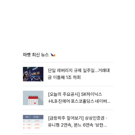
마켓 최신 뉴스
단일 레버리지 규제 일주일…거래대
금 이틀째 1조 하회
[오늘의 주요공시] SK하이닉스
·HLB·진에어·포스코홀딩스·네이버·
대우건설 등
[급등락주 짚어보기] 상상인증권ㆍ
유니켐 2연속, 본느 6연속 ‘상한
가’⋯M&A 훈풍 분 증시