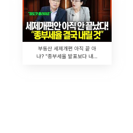
부동산 세제개편 아직 끝 아
냐? "종부세율 발표보다 내릴
것" 장기거주·양도세 전망 I 집
땅지성 I 김인만, 진미윤