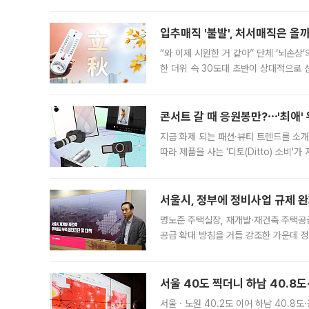
우유, 과일 같은 신선식품이 차근차근 자
입추매직 '불발', 처서매직은 올
“와 이제 시원한 거 같아” 단체 ‘뇌손상
한 더위 속 30도대 초반이 상대적으로
지역에 있었습니다. 7월 말에는 서풍과
콘서트 갈 때 응원봉만?⋯'최애'
지금 화제 되는 패션·뷰티 트렌드를 소개
따라 제품을 사는 '디토(Ditto) 소비
어디일까요? 아이돌 콘서트 시작을 기다
서울시, 정부에 정비사업 규제 완화
명노준 주택실장, 재개발·재건축 주택공
공급 확대 방침을 거듭 강조한 가운데 정
면 반박하고 나섰다. 명노준 서울시 주택
서울 40도 찍더니 하남 40.8도
서울ㆍ노원 40.2도 이어 하남 40.8도