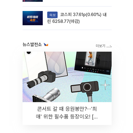
려
코스피 37.61p(0.60%) 내
속보
린 6258.77(마감)
뉴스발전소
콘서트 갈 때 응원봉만?⋯'최
애' 위한 필수품 등장이오! [솔
드아웃]