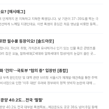
리를 잡기 시작했지만, 매장 곳곳엔 여전히 텅 빈 매대가 먼저 눈에 들어왔
까요? [해시태그]
’의 단계까지 온 지독하고 지독한 폭염입니다. 낮 기온이 37~39도를 찍는 극
 선선하게 느껴질 지경인데요. 이번 폭염의 중심은 처음 영남을 비롯한 동쪽
 북서풍이 산맥을 넘어 영남 쪽으로 내려오면서 뜨겁고 건조해졌는데요.
 위한 필수품 등장이오! [솔드아웃]
합니다. 자신의 취향, 가치관과 유사하거나 인기 있는 인물 혹은 콘텐츠를
'가 자리 잡은 오늘, 잘파세대(Z세대와 알파세대의 합성어)의 눈길이 쏠린 곳은
리는 공연장. 응원봉만큼이나 눈에 띄는 게 있습니다. 공연이 시작되기
 '건의'⋯국토부 "협의 중" 입장만 [종합]
급 부족 원인진단 및 대책 관련 브리핑 서울시가 재개발·재건축을 통한 주택
비사업으로 인한 '이주 대란' 우려와 정부와의 정책 엇박자 논란에 대해 정
실장은 2031년까지 31만 가구 착공 목표에 차질이 없다는 입장이나,
·광양 40.2도…전국 '펄펄'
·광양 40.2도 전국 대부분 폭염특보…체감온도도 곳곳 38도 넘어 8일 동해