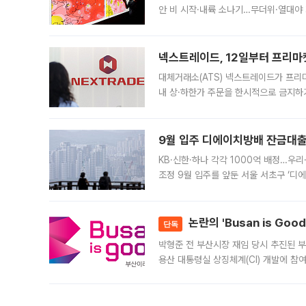
안 비 시작·내륙 소나기…무더위·열대야 
에서도 40도를 웃도는 기온이 관측됐다
의 극심한
넥스트레이드, 12일부터 프리마
대체거래소(ATS) 넥스트레이드가 프리
내 상·하한가 주문을 한시적으로 금지하
가 체결 사례와 관련해 설명자료를 내고
9월 입주 디에이치방배 잔금대출
KB·신한·하나 각각 1000억 배정…우
조정 9월 입주를 앞둔 서울 서초구 ‘디
은행과 NH농협은행도 대출 취급을 검토
민은행
논란의 'Busan is Go
단독
박형준 전 부산시장 재임 당시 추진된 부산
용산 대통령실 상징체계(CI) 개발에 참
도시브랜드 사업이 공개 이후 시민 공감