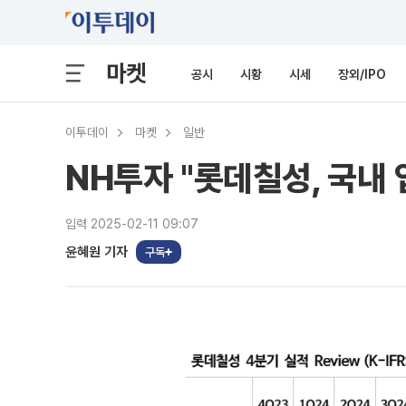
마켓
공시
시황
시세
장외/IPO
이투데이
마켓
일반
NH투자 "롯데칠성, 국내
입력 2025-02-11 09:07
윤혜원 기자
구독