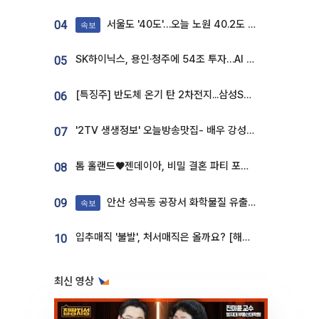
서울도 '40도'…오늘 노원 40.2도 기록
04
속보
SK하이닉스, 용인·청주에 54조 투자…AI 메모리 생산기지 키운다
05
[특징주] 반도체 온기 탄 2차전지...삼성SDI, 장 초반 7% 넘게 껑충
06
'2TV 생생정보' 오늘방송맛집- 배우 강성진 단골! 쌀국수ㆍ푸팟퐁 커리 맛집 '블○○○'
07
톰 홀랜드♥젠데이아, 비밀 결혼 파티 포착⋯호텔 대관비만 9억
08
안산 성곡동 공장서 화학물질 유출 사고 발생
09
속보
입추매직 '불발', 처서매직은 올까요? [해시태그]
10
최신 영상