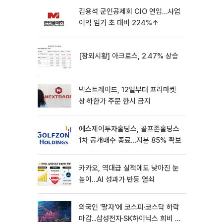
김용석 군인공제회 CIO 연임…사업
이익 임기 초 대비 224%↑
[장외시황] 아크로스, 2.47% 상승
넥스트레이드, 12일부터 프리마켓
상·하한가 주문 한시 금지
에스제이투자홀딩스, 골프존홀딩스
1차 공개매수 종료…지분 85% 확보
카카오, 역대급 실적에도 낮아진 눈
높이…AI 성과가 반등 열쇠
외국인 '팔자'에 코스피·코스닥 하락
마감...삼성전자·SK하이닉스 희비 갈