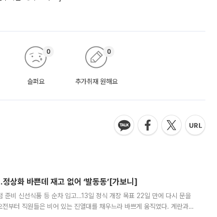
0
0
슬퍼요
추가취재 원해요
…정상화 바쁜데 재고 없어 ‘발동동’[가보니]
준비 신선식품 등 순차 입고…13일 정식 개장 목표 22일 만에 다시 문을
오전부터 직원들은 비어 있는 진열대를 채우느라 바쁘게 움직였다. 계란과