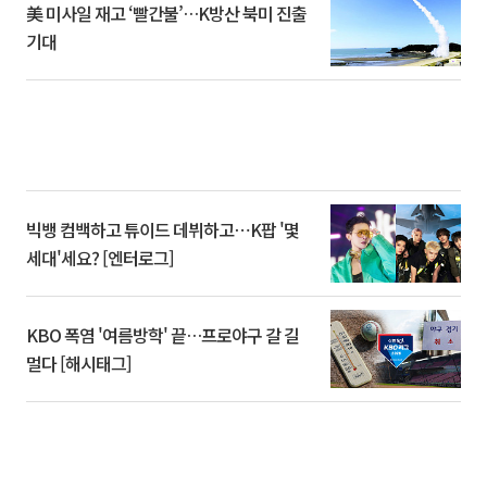
美 미사일 재고 ‘빨간불’…K방산 북미 진출
기대
빅뱅 컴백하고 튜이드 데뷔하고⋯K팝 '몇
세대'세요? [엔터로그]
KBO 폭염 '여름방학' 끝…프로야구 갈 길
멀다 [해시태그]