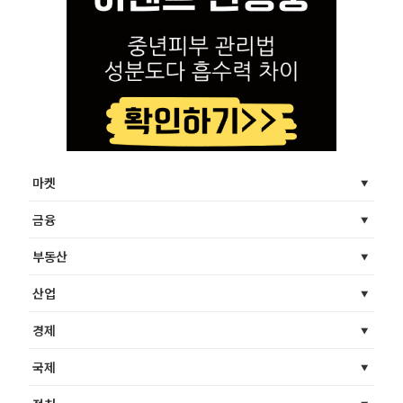
마켓
금융
부동산
산업
경제
국제