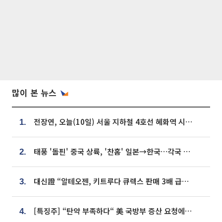
많이 본 뉴스
전장연, 오늘(10일) 서울 지하철 4호선 혜화역 시위…1호선 용산역 무정차
1.
태풍 '돌핀' 중국 상륙, '찬홈' 일본→한국…각국 기상청 예상 경로는?
2.
대신證 “알테오젠, 키트루다 큐렉스 판매 3배 급증…목표가 41만원 상향”
3.
[특징주] “탄약 부족하다“ 美 국방부 증산 요청에⋯국내 방산주 급등세
4.