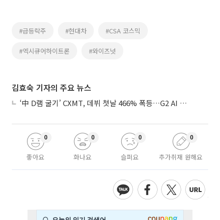
#급등락주
#현대차
#CSA 코스믹
#엑시큐어하이트론
#와이즈넛
김효숙 기자의 주요 뉴스
‘中 D램 굴기’ CXMT, 데뷔 첫날 466% 폭등…G2 AI 패권 ‘쩐의 전쟁’
0
0
0
0
좋아요
화나요
슬퍼요
추가취재 원해요