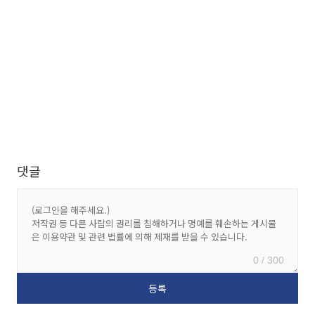
댓글
0 / 300