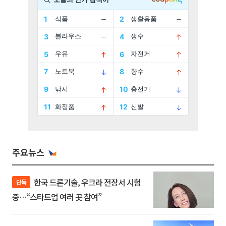
주요뉴스
한국 드론기술, 우크라 전장서 시험
단독
중…“스타트업 여러 곳 참여”