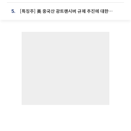
[특징주] 美 중국산 광트랜시버 규제 추진에 대한광통신 등 광통신株 강세
5.