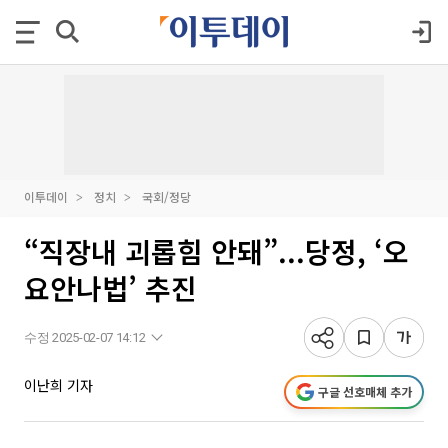
이투데이
정치
국회/정당
“직장내 괴롭힘 안돼”...당정, ‘오
요안나법’ 추진
수정 2025-02-07 14:12
이난희 기자
구글 선호매체 추가