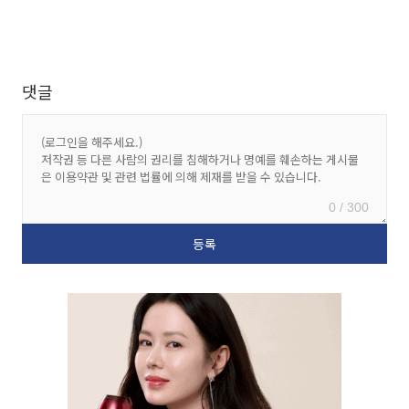
댓글
0 / 300