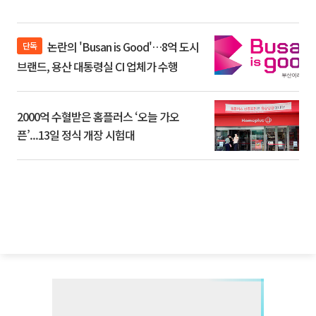
논란의 'Busan is Good'…8억 도시
단독
브랜드, 용산 대통령실 CI 업체가 수행
2000억 수혈받은 홈플러스 ‘오늘 가오
픈’...13일 정식 개장 시험대