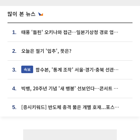
많이 본 뉴스
태풍 '돌핀' 오키나와 접근…일본기상청 경로 업데이트
1.
오늘은 절기 '입추', 뜻은?
2.
합수본, '통계 조작' 서울·경기·충북 선관위 등 추가 압수수색
속보
3.
빅뱅, 20주년 기념 '새 뱅봉' 선보인다⋯콘서트 앞두고 팝업 개최
4.
[증시키워드] 반도체 충격 뚫은 개별 호재...포스코퓨처엠·에코프로·한화솔루션 '눈길'
5.