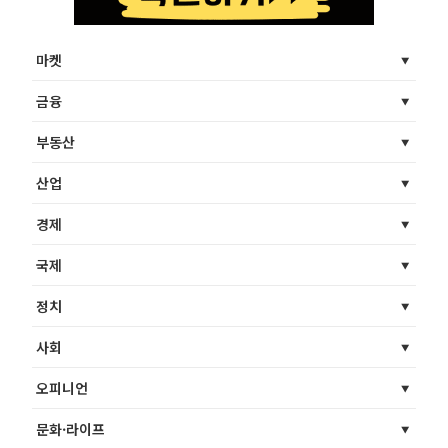
마켓
금융
부동산
산업
경제
국제
정치
사회
오피니언
문화·라이프