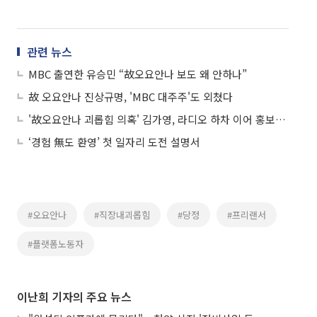
관련 뉴스
MBC 출연한 유승민 “故오요안나 보도 왜 안하나”
故 오요안나 진상규명, 'MBC 대주주'도 외쳤다
'故오요안나 괴롭힘 의혹' 김가영, 라디오 하차 이어 홍보대사 해촉?…"내부 검토 중"
‘경험 無도 환영’ 첫 일자리 도전 설명서
#오요안나
#직장내괴롭힘
#당정
#프리랜서
#플랫폼노동자
이난희 기자의 주요 뉴스