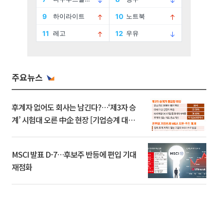
주요뉴스
후계자 없어도 회사는 남긴다?…‘제3자 승
계’ 시험대 오른 中企 현장 [기업승계 대전
환]
MSCI 발표 D-7…후보주 반등에 편입 기대
재점화