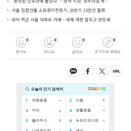
"완성된 인프라에 몰린다"⋯청약 시장 '정비사업 독주' 42배 격차
서울 집합건물 소유권이전등기, 상반기 13만건 돌파
바닥 찍은 서울 아파트 거래⋯세제 개편 앞두고 관망세
0
0
0
0
좋아요
화나요
슬퍼요
추가취재 원해요