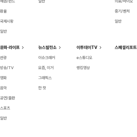
채권/펀드
일반
의료/바이오
환율
중기/벤처
국제시황
일반
일반
문화·라이프
뉴스발전소
이투데이TV
스페셜리포트
관광
이슈크래커
e스튜디오
방송/TV
요즘, 이거
랭킹영상
영화
그래픽스
음악
한 컷
공연/출판
스포츠
일반