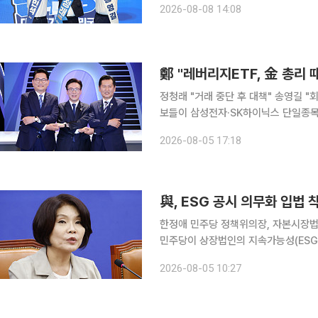
2026-08-08 14:08
후보는 자신을 향한 공격을 '언더독' 
정청래 "거래 중단 후 대책" 송영길 "회복 기회 차단 위험" 더불
보들이 삼성전자·SK하이닉스 단일종목
했다. 송영길·정청래·김민석(기호순) 후보는 5일 오후 서울 여의도 KBS에서 열린 당대표 후보자 2
2026-08-05 17:18
차 방송토론회에서 레버리지 ETF발 
與, ESG 공시 의무화 입법 
한정애 민주당 정책위의장, 자본시장법 
민주당이 상장법인의 지속가능성(ESG
래소 자율공시에 맡겨져 있던 ESG 공
2026-08-05 10:27
체계로 바꾸는 것