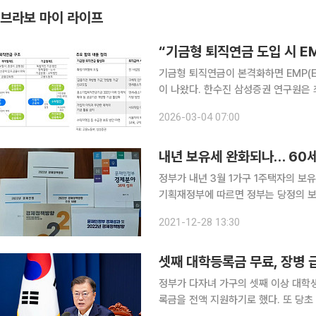
브라보 마이 라이프
“기금형 퇴직연금 도입 시 E
기금형 퇴직연금이 본격화하면 EMP(ETF
이 나왔다. 한수진 삼성증권 연구원은 최근 보고서를 통해 “중장기적으로 퇴직연금은 전문적 자산배
분에 기반한 운용 형태로 전환될 가능성
2026-03-04 07:00
리오 형태의 투자 전략, 즉 EMP 수요
내년 보유세 완화되나… 60세
정부가 내년 3월 1가구 1주택자의 보
기획재정부에 따르면 정부는 당정의 보
입을 긍정 검토하고 있다. 고령제 납부 유예는 60세 이상 고령자 중 1가구 1주택 실거주자이면서,
2021-12-28 13:30
직전 연도 소득이 3000만 원 이하인
셋째 대학등록금 무료, 장병 
정부가 다자녀 가구의 셋째 이상 대학
록금을 전액 지원하기로 했다. 또 당초