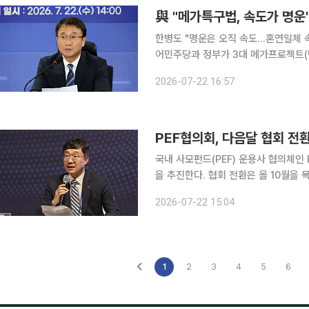
與 "메가특구법, 속도가 명운
한병도 "명운은 오직 속도…혼연일체 속
어민주당과 정부가 3대 메가프로젝트(
가특구특별법 등 관련 입법과 예산을 신속히 처리하기로 했다
2026-07-22 16:57
위원회는 22일 오후 국회 의원회관에
PEF협의회, 다음달 협회 전
국내 사모펀드(PEF) 운용사 협의체인
을 추진한다. 협회 전환은 올 10월을 목표로 한다. 22일 투자은행(IB) 업
정기총회를 열고 협의회 활동 내용과 신규 회원사 가
2026-07-22 15:04
총회를 열고 협회 전환 결의를 할 예정이
1
2
3
4
5
6