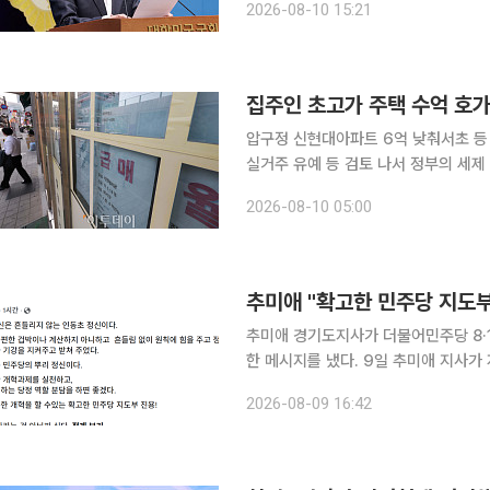
2026-08-10 15:21
다. 김 후보는 10일 서울 여의도 
압구정 신현대아파트 6억 낮춰서초 등
실거주 유예 등 검토 나서 정부의 세제 개편안 발표 이후 부동산 시장이 술렁이고 있다. 서울 강남권
에서는 초고가 주택을 중심으로 호가를 
2026-08-10 05:00
터에는 보유·매각·증여 시점을 묻는 
추미애 "확고한 민주당 지도부
추미애 경기도지사가 더불어민주당 8·1
한 메시지를 냈다. 9일 추미애 지사가 자신의 페이스북을 통해 밝힌 내용에 따르면, 추 지사는 "광주
정신, 호남정신은 흔들리지 않는 인동
2026-08-09 16:42
아니하고 흔들림 없이 원칙에 힘을 주