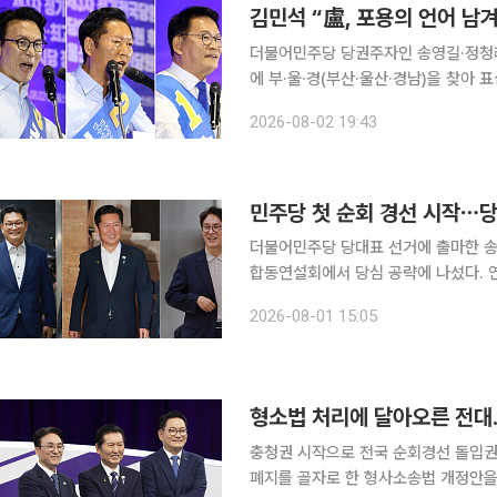
김민석 “盧, 포용의 언어 남
더불어민주당 당권주자인 송영길·정청래·
에 부·울·경(부산·울산·경남)을 찾아
제소하겠다며 공세 수위를 높이는 한편 ‘노무현 
2026-08-02 19:43
산전시컨벤션센터에서 열린 당대표 후
민주당 첫 순회 경선 시작⋯당
더불어민주당 당대표 선거에 출마한 송영
합동연설회에서 당심 공략에 나섰다. 연합뉴스에 따르면 민주당은 이날 충남 공주 충남교통연수원
에서 충청권 합동연설회를 열고 8·17
2026-08-01 15:05
28일부터 31일까지 대전ㆍ충남ㆍ세
형소법 처리에 달아오른 전대..
충청권 시작으로 전국 순회경선 돌입권리당원 표심 향방 주
폐지를 골자로 한 형사소송법 개정안을 