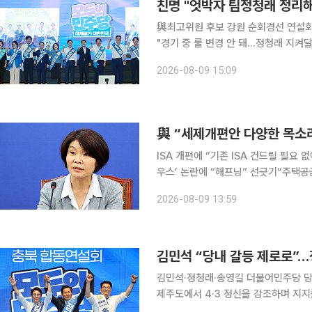
친명 "엇박자 팀정청래 정리해
與최고위원 후보 강원 순회경선 연설회
"경기 중 룰 변경 안 돼…정청래 지켜달라" 더불어민주당 8·17 전당대회 당대표 경선에서
보가 제주·인천 연승으로 정청래 후보
2026-08-09 15:09
한층 가열됐다. 강원 합동연설회에서 
與 “세제개편안 다양한 목소
ISA 개편에 “기존 ISA 건드릴 필요
우스’ 논란에 “해프닝” 선긋기“주택공급, 인허가
세제 개편안과 관련한 당 안팎 의견을
2026-08-09 13:59
민주당은 8월 말 당정 조율을 거친 
김민석 “당내 갈등 제로로”
김민석·정청래·송영길 더불어민주당 당 
제주도에서 4·3 정신을 강조하며 지지를 호소했다. 김·송 후보는 이날 오
제주 합동연설회에서 당내 갈등 해소와