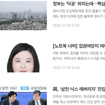
정부는 ‘닥공’ 외치는데⋯핵
정비사업·도심복합개발 법안 줄줄이 계
에도 여야 이견에 입법 불투명 정부가 주택 공급 확대를 핵심 부동산 정책으로 내세우고 있지만 정
작 공급 속도를 뒷받침할 핵심 법안들은
2026-07-30 07:00
하는 정비사업 법안부터 도심 복합개발
[노트북 너머] 집권여당이 져
어떤 변화의 결과를 100% 장담할 수
뿐이다. 저마다의 배경이나 시각을 바탕
가 시도하는 변화는 사회와 국가, 나아
2026-07-29 06:00
수 있다. 그렇기에 정당이 만들어
민주당 자본시장특위, 자산운용·증권업계
배율 축소·상장폐지 대신 진입 문턱 강