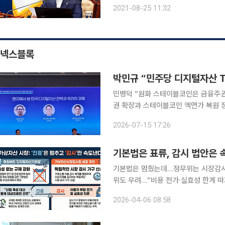
시니어들의 부담이 줄어들 전망이다. 박경미 청와대 대변인은 24일 브리핑에서 문재인 대통령이 이
2021-08-25 11:32
날 오후 청년정책조정위원회와 정부부
넥스블록
박민규 “민주당 디지털자산 
민병덕 “원화 스테이블코인은 금융주권
권 확장과 스테이블코인 액면가 복원 
후속 제도 신속 처리해야” 미국이 스테이블코인을 중심으로 디지털 금융질서 재편에 속도를 내는 가
2026-07-15 17:26
운데, 한국도 올해 하반기 디지털자산
기본법은 표류, 감시 법안은 
기본법은 멈췄는데…정무위는 시장감시원
위도 우려…“비용 전가·실효성 한계 따져봐야” 디지털자산기본법 논의에 진전이
정무위원회가 가상자산시장감시원 설립
2026-04-06 08:58
우려가 커지는 분위기다. 가상자산 업계