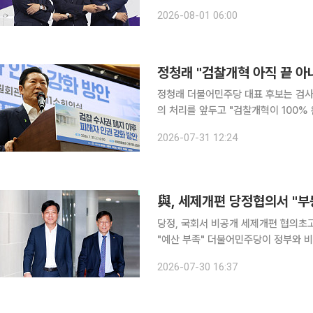
면을 맞게 됐다. 검찰개혁 입법이 사
2026-08-01 06:00
재명 정부의 개혁 과제를 완수할 적임
정청래 "검찰개혁 아직 끝 아
정청래 더불어민주당 대표 후보는 검사
의 처리를 앞두고 "검찰개혁이 100%
이에 맞도록 강력하게 추진해 나가겠다"고 밝혔다 31일 국회 의원회관에서 
2026-07-31 12:24
이후 피해자 인권 강화 방안' 토론회에
與, 세제개편 당정협의서 "부
당정, 국회서 비공개 세제개편 협의초
"예산 부족" 더불어민주당이 정부와 비공개 당정협의회를 열고 부동산 보유세 강화 방안에 대한 우
려를 전달한 것으로 알려졌다. 과세 대상과
2026-07-30 16:37
정경제부는 30일 오전 국회 의원회관