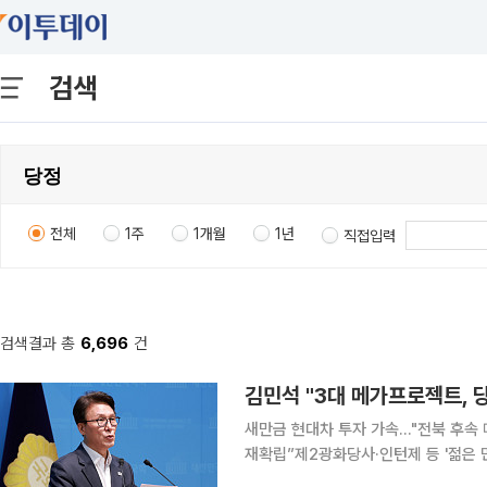
검색
전체
1주
1개월
1년
직접입력
검색결과 총
6,696
건
김민석 "3대 메가프로젝트, 
새만금 현대차 투자 가속…"전북 후속
재확립”제2광화당사·인턴제 등 '젊은 민주당 플랜'도 제시 더불
표에 당선되면 내년 서울시장·강릉 국