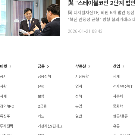
與 "스테이블코인 2단계 법안
與 디지털자산TF, 의원 5개 법안 쟁
"혁신·안정성 균형" 방향 합의거래소 대주주 지분 제
위원회(TF)가 스테이블코인 발행 체계를
2026-01-21 08:43
의를 거쳐 2월 초 '스테이블코인 2단
마켓
금융
부동산
산업
공시
금융정책
시장동향
재계
시황
은행
업계
전자/통신/IT
시세
보험
정책
자동차
장외/IPO
2금융
분양
중화학
특징주
카드
일반
항공/물류
투자전략
가상자산/핀테크
유통