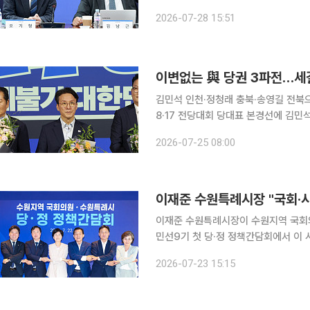
드 검토 더불어민주당이 삼성전자와 SK하이닉스 주가를 2배로 추종하는 단일종목 레버리지 상품의
2026-07-28 15:51
거래 문턱을 추가로 높이는 방안을 검토
이변없는 與 당권 3파전…세
김민석 인천·정청래 충북·송영길 전북으로‘신
8·17 전당대회 당대표 본경선에 김민
표가 진출하며 이변 없는 대진표가 완
2026-07-25 08:00
는 ‘신천지 개입설’을 둔 계파 갈등이
이재준 수원특례시장이 수원지역 국회의
민선9기 첫 당·정 정책간담회에서 이
드까지 시정 핵심 현안을 테이블에 올리
2026-07-23 15:15