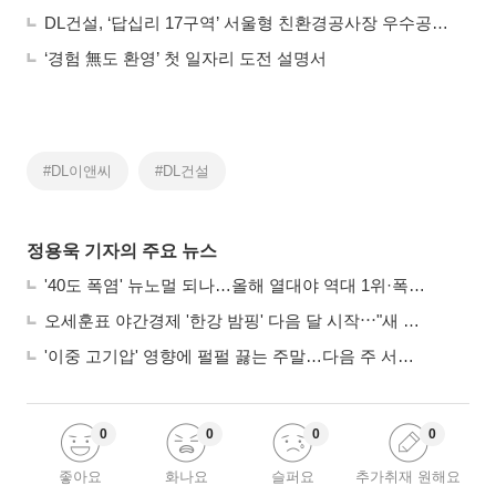
DL건설, ‘답십리 17구역’ 서울형 친환경공사장 우수공사장 표창
‘경험 無도 환영’ 첫 일자리 도전 설명서
#DL이앤씨
#DL건설
정용욱 기자의 주요 뉴스
'40도 폭염' 뉴노멀 되나…올해 열대야 역대 1위·폭염일수 평년 3배 넘어
오세훈표 야간경제 '한강 밤핑' 다음 달 시작⋯"새 성장동력 만들 것"
'이중 고기압' 영향에 펄펄 끓는 주말…다음 주 서울 포함 서쪽이 더 덥다
0
0
0
0
좋아요
화나요
슬퍼요
추가취재 원해요