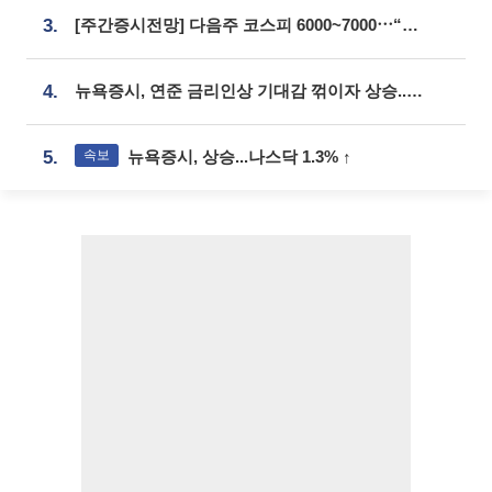
3.
[주간증시전망] 다음주 코스피 6000~7000⋯“外人 수급은 정책이 변수”
4.
뉴욕증시, 연준 금리인상 기대감 꺾이자 상승...S&P500 사상 최고치 [종합]
속보
5.
뉴욕증시, 상승...나스닥 1.3% ↑