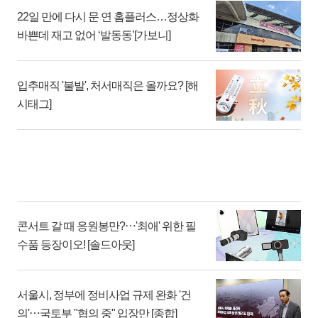
22일 만에 다시 문 연 홈플러스…정상화
바쁜데 재고 없어 ‘발동동’[가보니]
입추매직 '불발', 처서매직은 올까요? [해
시태그]
콘서트 갈 때 응원봉만?⋯'최애' 위한 필
수품 등장이오! [솔드아웃]
서울시, 정부에 정비사업 규제 완화 '건
의'⋯국토부 "협의 중" 입장만 [종합]