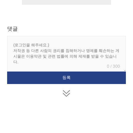
댓글
0 / 300