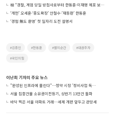
檢 “경찰, 계엄 당일 방첩사로부터 한동훈·이재명 체포 보고받아”
‘개헌’ 오세훈·‘중도확장’ 안철수·'재등판’ 한동훈
‘경험 無도 환영’ 첫 일자리 도전 설명서
#김종인
#한동훈
#별의순간
#대권주자
#국민의힘
이난희 기자의 주요 뉴스
"완성된 인프라에 몰린다"⋯청약 시장 '정비사업 독주' 42배 격차
서울 집합건물 소유권이전등기, 상반기 13만건 돌파
바닥 찍은 서울 아파트 거래⋯세제 개편 앞두고 관망세