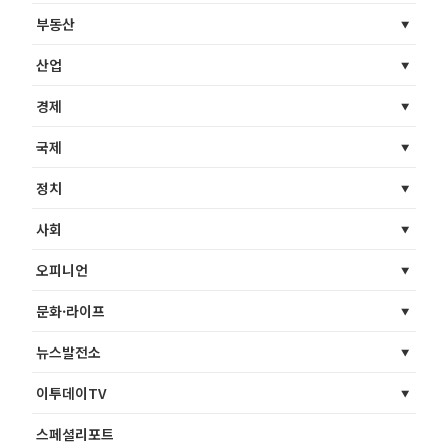
부동산
산업
경제
국제
정치
사회
오피니언
문화·라이프
뉴스발전소
이투데이TV
스페셜리포트