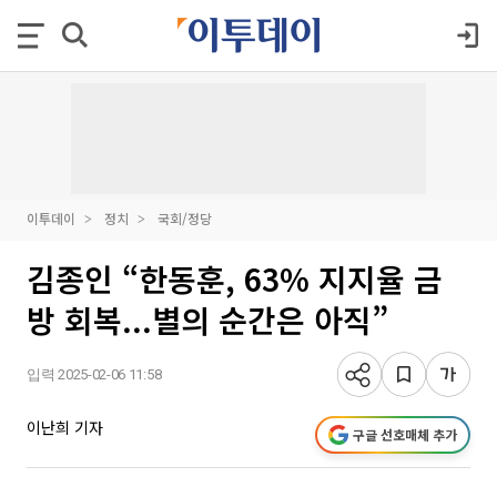
이투데이
정치
국회/정당
김종인 “한동훈, 63% 지지율 금
방 회복...별의 순간은 아직”
입력 2025-02-06 11:58
이난희 기자
구글 선호매체 추가