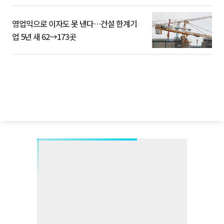
영업익으로 이자도 못 낸다…건설 한계기
업 5년 새 62→173곳