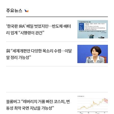
주요뉴스
‘한국판 IRA’ 베일 벗었지만…반도체·배터
리 업계 “시행령이 관건”
與 “세제개편안 다양한 목소리 수렴…이달
말 정리 가능성”
블룸버그 “레버리지 거품 빠진 코스피, 변
동성 최악 국면 지났을 가능성”