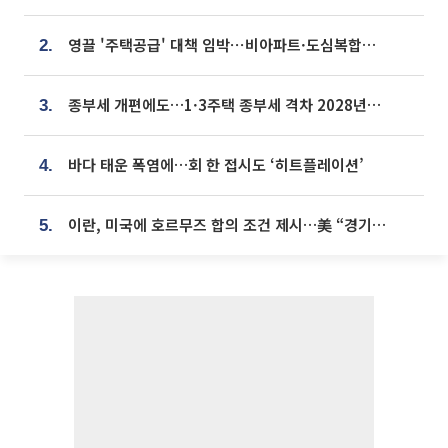
영끌 '주택공급' 대책 임박⋯비아파트·도심복합까지 총동원
2.
종부세 개편에도…1·3주택 종부세 격차 2028년부터 확대
3.
바다 태운 폭염에…회 한 접시도 ‘히트플레이션’
4.
이란, 미국에 호르무즈 합의 조건 제시…美 “경기 아직 안 끝나” [종합]
5.