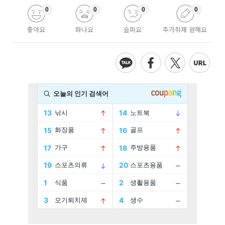
0
0
0
0
좋아요
화나요
슬퍼요
추가취재 원해요