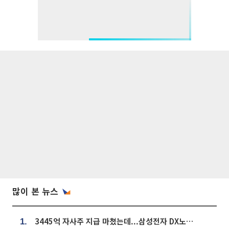
많이 본 뉴스
3445억 자사주 지급 마쳤는데...삼성전자 DX노조, 뒤늦은 '떼쓰기 집회'
1.