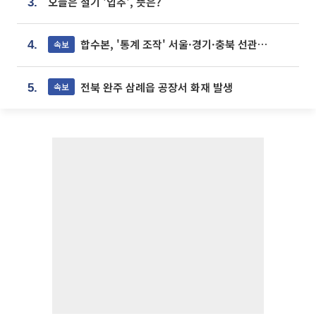
오늘은 절기 '입추', 뜻은?
3.
합수본, '통계 조작' 서울·경기·충북 선관위 등 추가 압수수색
속보
4.
전북 완주 삼례읍 공장서 화재 발생
속보
5.