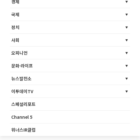
경제
국제
정치
사회
오피니언
문화·라이프
뉴스발전소
이투데이TV
스페셜리포트
Channel 5
위너스IR클럽