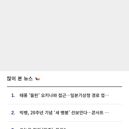
많이 본 뉴스
태풍 '돌핀' 오키나와 접근…일본기상청 경로 업데이트
1.
빅뱅, 20주년 기념 '새 뱅봉' 선보인다⋯콘서트 앞두고 팝업 개최
2.