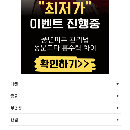
마켓
금융
부동산
산업