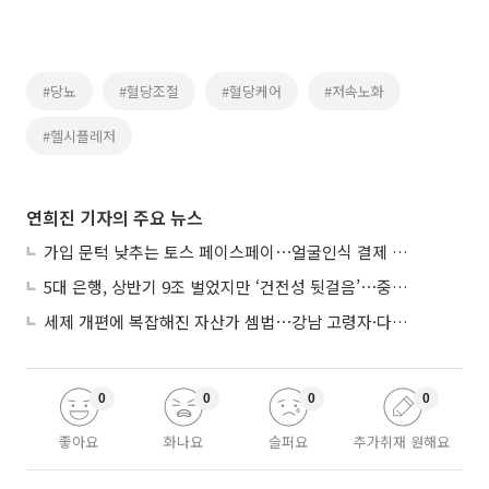
#당뇨
#혈당조절
#혈당케어
#저속노화
#헬시플레저
연희진 기자의 주요 뉴스
가입 문턱 낮추는 토스 페이스페이⋯얼굴인식 결제 확산 속도낸다
5대 은행, 상반기 9조 벌었지만 ‘건전성 뒷걸음’⋯중기대출 문턱 높아지나
세제 개편에 복잡해진 자산가 셈법⋯강남 고령자·다주택자 ‘자산재편 고심’
0
0
0
0
좋아요
화나요
슬퍼요
추가취재 원해요