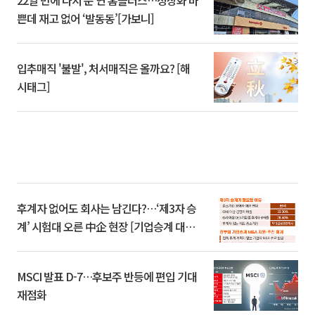
22일 만에 다시 문 연 홈플러스…정상화 바
쁜데 재고 없어 ‘발동동’[가보니]
입추매직 '불발', 처서매직은 올까요? [해
시태그]
후계자 없어도 회사는 남긴다?…‘제3자 승
계’ 시험대 오른 中企 현장 [기업승계 대전
환]
MSCI 발표 D-7…후보주 반등에 편입 기대
재점화