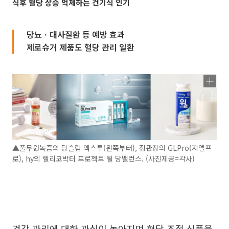
식후 혈당 상승 억제하는 건기식 인기
당뇨ㆍ대사질환 등 예방 효과
제로슈거 제품도 혈당 관리 일환
▲풀무원녹즙의 당슬림 엑스투(왼쪽부터), 정관장의 GLPro(지엘프
로), hy의 헬리코박터 프로젝트 윌 당밸런스. (사진제공=각사)
건강 관리에 대한 관심이 높아지며 혈당 조절 식품을