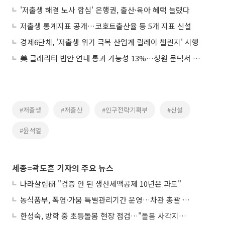
'저출생 해결 노사 합심' 은행권, 출산·육아 혜택 늘렸다
저출생 통계지표 공개…코호트출산율 등 5개 지표 신설
경제6단체, '저출생 위기 극복 산업계 릴레이 챌린지' 시행
美 클래리티 법안 연내 통과 가능성 13%…상원 문턱서 제동
#저출생
#저출산
#인구전략기획부
#신설
#윤석열
세종=곽도흔 기자의 주요 뉴스
나라살림硏 "검증 안 된 생산세액공제 10년은 과도"
농식품부, 폭염·가뭄 특별관리기간 운영…차관 총괄 대응체계 격상
한성숙, 방학 중 초등돌봄 현장 점검…"돌봄 사각지대 없애야"