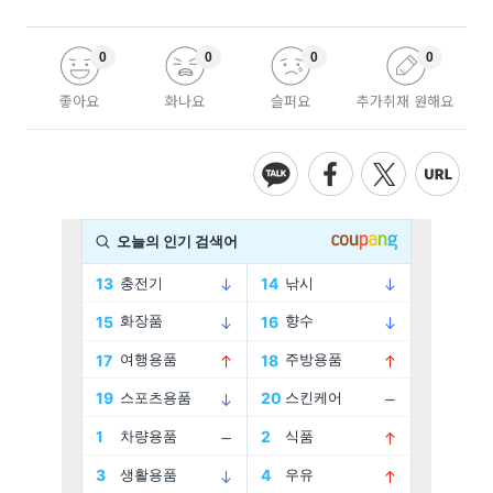
0
0
0
0
좋아요
화나요
슬퍼요
추가취재 원해요