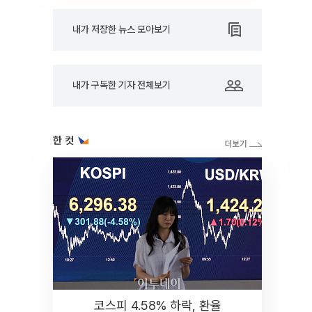
내가 저장한 뉴스 모아보기
내가 구독한 기자 전체보기
한 컷
코스피 4.58% 하락, 환율