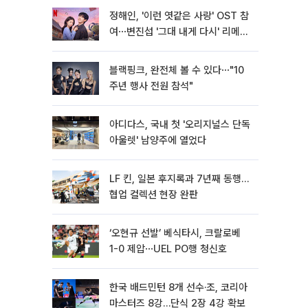
정해인, '이런 엿같은 사랑' OST 참
여⋯변진섭 '그대 내게 다시' 리메이
크
블랙핑크, 완전체 볼 수 있다⋯"10
주년 행사 전원 참석"
아디다스, 국내 첫 '오리지널스 단독
아울렛' 남양주에 열었다
LF 킨, 일본 후지록과 7년째 동행…
협업 컬렉션 현장 완판
‘오현규 선발’ 베식타시, 크랄로베
1-0 제압⋯UEL PO행 청신호
한국 배드민턴 8개 선수·조, 코리아
마스터즈 8강…단식 2장 4강 확보