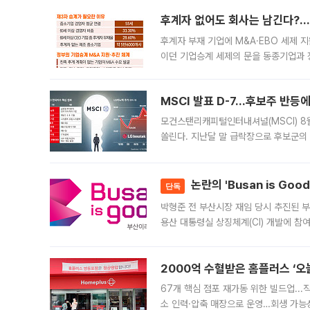
후계자 없어도 회사는 남긴다?…‘
후계자 부재 기업에 M&A·EBO 세제 
이던 기업승계 세제의 문을 동종기업과 
대신 M&A나 임직원 인수(EBO)를 통
늘
MSCI 발표 D-7…후보주 반등
모건스탠리캐피털인터내셔널(MSCI) 8
쏠린다. 지난달 말 급락장으로 후보군의
가능성과 지수 추종 자금 유입 기대가 
논란의 'Busan is Go
단독
박형준 전 부산시장 재임 당시 추진된 부산
용산 대통령실 상징체계(CI) 개발에 참
도시브랜드 사업이 공개 이후 시민 공감
2000억 수혈받은 홈플러스 ‘오늘
67개 핵심 점포 재가동 위한 빌드업..
소 인력·압축 매장으로 운영…회생 가능성