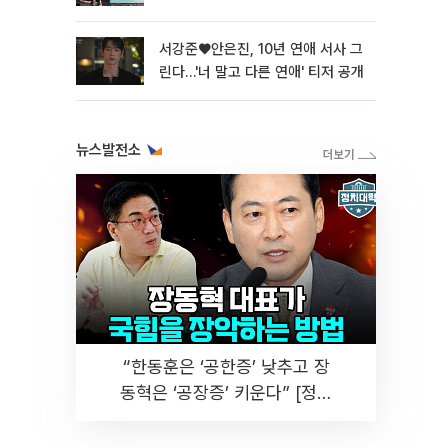
서강준♥안은진, 10년 연애 서사 그
린다…'너 말고 다른 연애' 티저 공개
뉴스발전소
“한동훈은 ‘공한증’ 낮추고 장
동혁은 ‘공장증’ 키운다” [정치
대학]