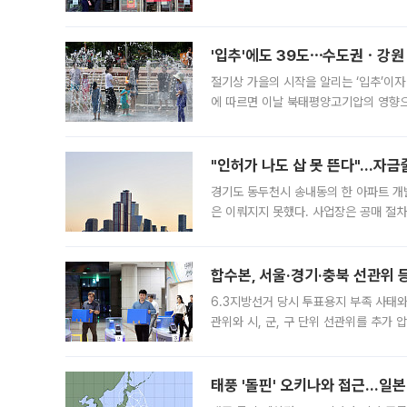
영업을 시작한다. 핵심 점포 67개에는 
'입추'에도 39도⋯수도권ㆍ강원
절기상 가을의 시작을 알리는 ‘입추’이자
에 따르면 이날 북태평양고기압의 영향으
도, 낮 최고기온은 31~39도로, 전국
"인허가 나도 삽 못 뜬다"…자금
경기도 동두천시 송내동의 한 아파트 개
은 이뤄지지 못했다. 사업장은 공매 절차
3차 공매까지 진행됐으나 모두 유찰됐다.
후
합수본, 서울·경기·충북 선관위 등
6.3지방선거 당시 투표용지 부족 사태
관위와 시, 군, 구 단위 선관위를 추가
부(김태훈 서울중앙지검 3차장검사)는 
태풍 '돌핀' 오키나와 접근…일