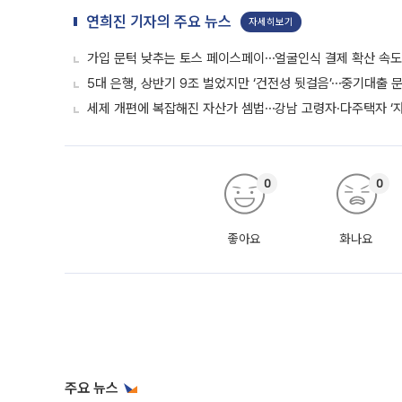
연희진 기자의 주요 뉴스
자세히보기
가입 문턱 낮추는 토스 페이스페이⋯얼굴인식 결제 확산 속
5대 은행, 상반기 9조 벌었지만 ‘건전성 뒷걸음’⋯중기대출 문
세제 개편에 복잡해진 자산가 셈법⋯강남 고령자·다주택자 ‘
0
0
좋아요
화나요
주요 뉴스