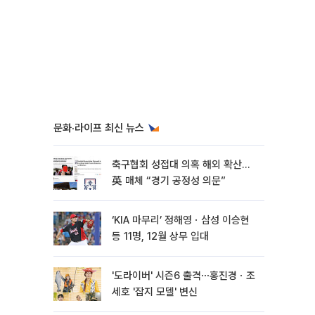
문화·라이프 최신 뉴스
축구협회 성접대 의혹 해외 확산…
英 매체 “경기 공정성 의문”
‘KIA 마무리’ 정해영ㆍ삼성 이승현
등 11명, 12월 상무 입대
'도라이버' 시즌6 출격⋯홍진경ㆍ조
세호 '잡지 모델' 변신