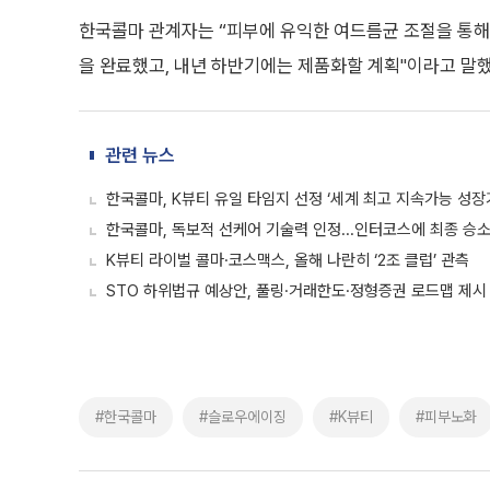
한국콜마 관계자는 “피부에 유익한 여드름균 조절을 통해
을 완료했고, 내년 하반기에는 제품화할 계획"이라고 말했
관련 뉴스
한국콜마, K뷰티 유일 타임지 선정 ‘세계 최고 지속가능 성장
한국콜마, 독보적 선케어 기술력 인정...인터코스에 최종 승
K뷰티 라이벌 콜마·코스맥스, 올해 나란히 ‘2조 클럽’ 관측
STO 하위법규 예상안, 풀링·거래한도·정형증권 로드맵 제시
#한국콜마
#슬로우에이징
#K뷰티
#피부노화