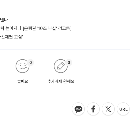
도낸다
턱 높아지나 [은행권 '10조 부실' 경고등]
자산재편 고심’
0
0
슬퍼요
추가취재 원해요