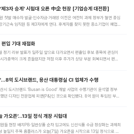
제3자 승계’ 시험대 오른 中企 현장 [기업승계 대전환]
지원 첫발 매수자 발굴·인수자금·거래망 이전은 여전히 과제 정부가 혈연 중심
장기근속 임직원 등 제3자에게 연다. 후계자를 찾지 못한 중소기업이 폐업
해 기술과 일자리를 남기도록 하겠다는 취지다. 다만 세금 감면만으로 거래를
에 편입 기대 재점화
월 정기 리뷰 발표가 일주일 앞으로 다가오면서 편출입 후보 종목에 관심이
 시가총액이 크게 흔들렸지만 저점 이후 주가가 상당 부분 회복되면서 편입
다시 부각되고 있다. 7일 금융투자업계에 따르면 MSCI는 한국시간으로 오는
od'…8억 도시브랜드, 용산 대통령실 CI 업체가 수행
시 도시브랜드 ‘Busan is Good’ 개발 사업의 수행기관이 윤석열 정부
여했던 디자인 전문업체 피앤(P&)인 것으로 확인됐다. 8억 원이 투입된 부산
 부족과 디자인 정체성 논란에 휩싸였던 만큼, 사업 선정 과정과 결과물에
 가오픈’...13일 정식 개장 시험대
.직원들 현장 배치PB·일반상품 순차 입고에도 신선식품 수급 정상화는 과제최
 높일지 주목 홈플러스가 오늘(7일) 가오픈을 시작으로 13일 정식으로 재