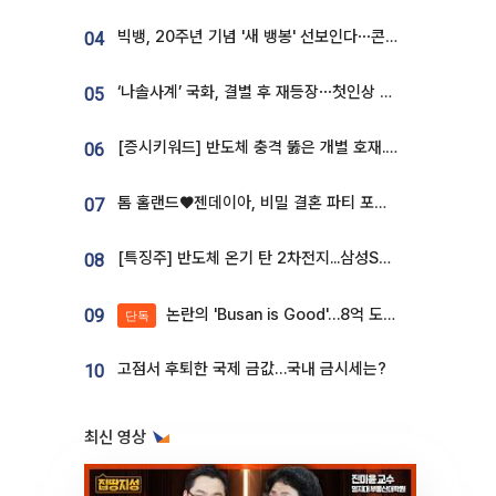
빅뱅, 20주년 기념 '새 뱅봉' 선보인다⋯콘서트 앞두고 팝업 개최
04
‘나솔사계’ 국화, 결별 후 재등장⋯첫인상 투표 휩쓸고 ‘인기녀’ 등극
05
[증시키워드] 반도체 충격 뚫은 개별 호재...포스코퓨처엠·에코프로·한화솔루션 '눈길'
06
톰 홀랜드♥젠데이아, 비밀 결혼 파티 포착⋯호텔 대관비만 9억
07
[특징주] 반도체 온기 탄 2차전지...삼성SDI, 장 초반 7% 넘게 껑충
08
논란의 'Busan is Good'…8억 도시브랜드, 용산 대통령실 CI 업체가 수행
09
단독
고점서 후퇴한 국제 금값…국내 금시세는?
10
최신 영상