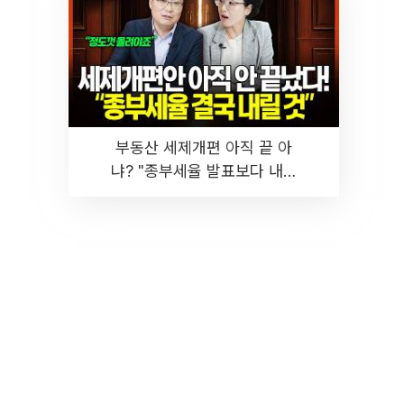
부동산 세제개편 아직 끝 아
냐? "종부세율 발표보다 내릴
것" 장기거주·양도세 전망 I 집
땅지성 I 김인만, 진미윤