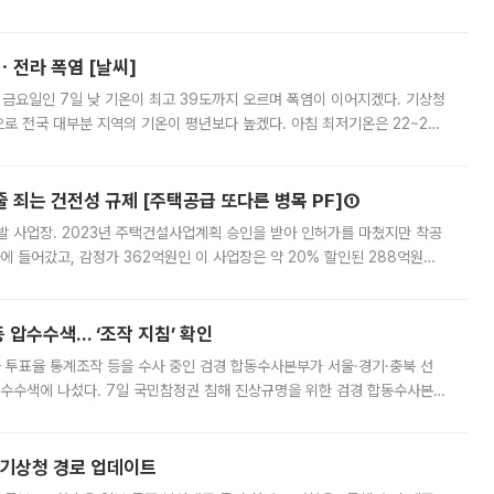
직원들이 현장 배치되고, PB 상품과 함께 일반 상품 납품도 순차적으로 진행
ㆍ전라 폭염 [날씨]
 금요일인 7일 낮 기온이 최고 39도까지 오르며 폭염이 이어지겠다. 기상청
로 전국 대부분 지역의 기온이 평년보다 높겠다. 아침 최저기온은 22~27
 대부분 지역에 폭염특보가 발효된 가운데 최고체감온도는 35도 안팎까지 올라
줄 죄는 건전성 규제 [주택공급 또다른 병목 PF]①
발 사업장. 2023년 주택건설사업계획 승인을 받아 인허가를 마쳤지만 착공
에 들어갔고, 감정가 362억원인 이 사업장은 약 20% 할인된 288억원에
 현재는 4차 공매를 위한 조건 협의가 진행 중이다. 수도권의 주요 주거 배
 압수수색… ‘조작 지침’ 확인
와 투표율 통계조작 등을 수사 중인 검경 합동수사본부가 서울·경기·충북 선
 압수수색에 나섰다. 7일 국민참정권 침해 진상규명을 위한 검경 합동수사본
추가 증거 확보를 위해 중앙선관위, 서울시·경기도·충청북도 선관위, 김포시
본기상청 경로 업데이트