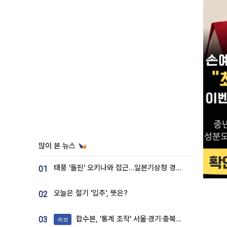
많이 본 뉴스
태풍 '돌핀' 오키나와 접근…일본기상청 경로 업데이트
01
오늘은 절기 '입추', 뜻은?
02
합수본, '통계 조작' 서울·경기·충북 선관위 등 추가 압수수색
03
속보