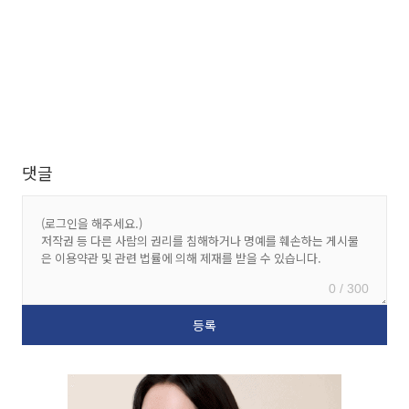
댓글
0 / 300