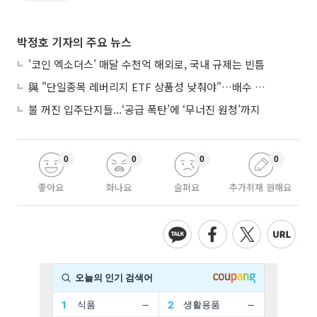
박정호 기자의 주요 뉴스
'코인 엑소더스' 매달 수천억 해외로, 국내 규제는 빈틈
與 "단일종목 레버리지 ETF 상품성 낮춰야"…배수 조정안도 거론
불 꺼진 입주단지들...‘공급 폭탄’에 ‘무너진 원청’까지
0
0
0
0
좋아요
화나요
슬퍼요
추가취재 원해요