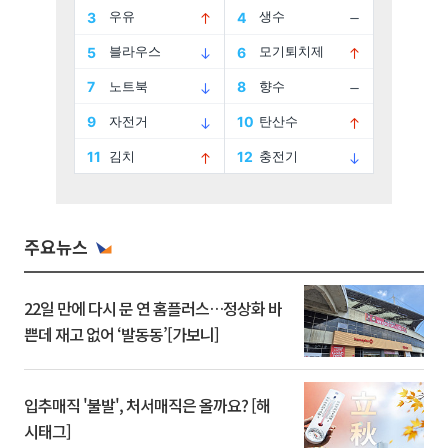
주요뉴스
22일 만에 다시 문 연 홈플러스…정상화 바
쁜데 재고 없어 ‘발동동’[가보니]
입추매직 '불발', 처서매직은 올까요? [해
시태그]