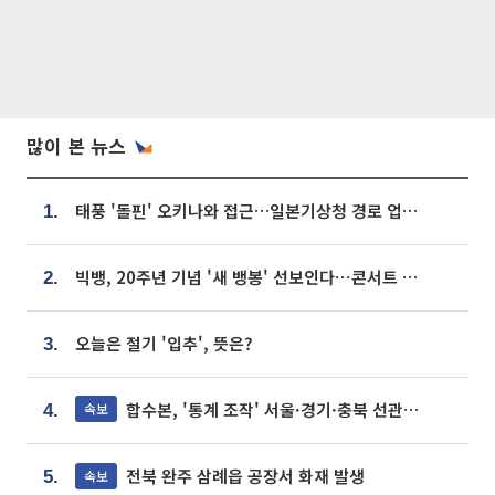
많이 본 뉴스
태풍 '돌핀' 오키나와 접근…일본기상청 경로 업데이트
1.
빅뱅, 20주년 기념 '새 뱅봉' 선보인다⋯콘서트 앞두고 팝업 개최
2.
오늘은 절기 '입추', 뜻은?
3.
합수본, '통계 조작' 서울·경기·충북 선관위 등 추가 압수수색
속보
4.
전북 완주 삼례읍 공장서 화재 발생
속보
5.