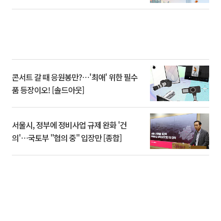
콘서트 갈 때 응원봉만?⋯'최애' 위한 필수
품 등장이오! [솔드아웃]
서울시, 정부에 정비사업 규제 완화 '건
의'⋯국토부 "협의 중" 입장만 [종합]