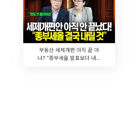
부동산 세제개편 아직 끝 아
냐? "종부세율 발표보다 내릴
것" 장기거주·양도세 전망 I 집
땅지성 I 김인만, 진미윤