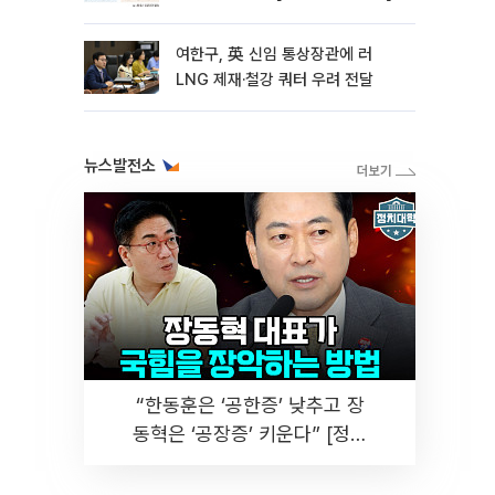
여한구, 英 신임 통상장관에 러
LNG 제재·철강 쿼터 우려 전달
뉴스발전소
“한동훈은 ‘공한증’ 낮추고 장
동혁은 ‘공장증’ 키운다” [정치
대학]