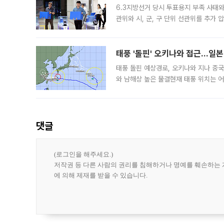
6.3지방선거 당시 투표용지 부족 사태
관위와 시, 군, 구 단위 선관위를 추가
부(김태훈 서울중앙지검 3차장검사)는 
태풍 '돌핀' 오키나와 접근…일
태풍 돌핀 예상경로, 오키나와 지나 중
와 남해상 높은 물결현재 태풍 위치는 어
강한 세력을 유지한 채 일본 오키나와와
댓글