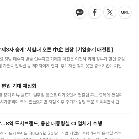
제3자 승계’ 시험대 오른 中企 현장 [기업승계 대전환]
지원 첫발 매수자 발굴·인수자금·거래망 이전은 여전히 과제 정부가 혈연 중심
장기근속 임직원 등 제3자에게 연다. 후계자를 찾지 못한 중소기업이 폐업
해 기술과 일자리를 남기도록 하겠다는 취지다. 다만 세금 감면만으로 거래를
에 편입 기대 재점화
월 정기 리뷰 발표가 일주일 앞으로 다가오면서 편출입 후보 종목에 관심이
 시가총액이 크게 흔들렸지만 저점 이후 주가가 상당 부분 회복되면서 편입
다시 부각되고 있다. 7일 금융투자업계에 따르면 MSCI는 한국시간으로 오는
od'…8억 도시브랜드, 용산 대통령실 CI 업체가 수행
시 도시브랜드 ‘Busan is Good’ 개발 사업의 수행기관이 윤석열 정부