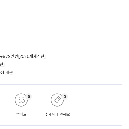
→979만원[2026세제개편]
편]
중심 개편
0
0
슬퍼요
추가취재 원해요