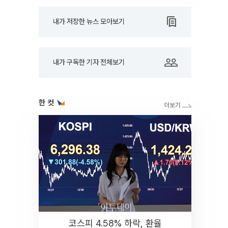
내가 저장한 뉴스 모아보기
내가 구독한 기자 전체보기
한 컷
코스피 4.58% 하락, 환율