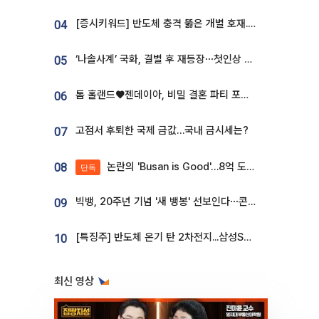
[증시키워드] 반도체 충격 뚫은 개별 호재...포스코퓨처엠·에코프로·한화솔루션 '눈길'
04
‘나솔사계’ 국화, 결별 후 재등장⋯첫인상 투표 휩쓸고 ‘인기녀’ 등극
05
톰 홀랜드♥젠데이아, 비밀 결혼 파티 포착⋯호텔 대관비만 9억
06
고점서 후퇴한 국제 금값…국내 금시세는?
07
논란의 'Busan is Good'…8억 도시브랜드, 용산 대통령실 CI 업체가 수행
08
단독
빅뱅, 20주년 기념 '새 뱅봉' 선보인다⋯콘서트 앞두고 팝업 개최
09
[특징주] 반도체 온기 탄 2차전지...삼성SDI, 장 초반 7% 넘게 껑충
10
최신 영상