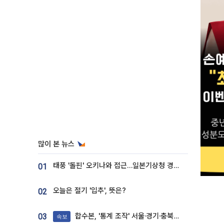
많이 본 뉴스
태풍 '돌핀' 오키나와 접근…일본기상청 경로 업데이트
01
오늘은 절기 '입추', 뜻은?
02
합수본, '통계 조작' 서울·경기·충북 선관위 등 추가 압수수색
03
속보