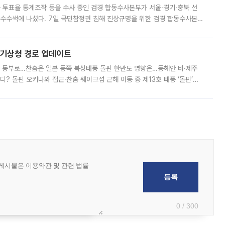
와 투표율 통계조작 등을 수사 중인 검경 합동수사본부가 서울·경기·충북 선
 압수수색에 나섰다. 7일 국민참정권 침해 진상규명을 위한 검경 합동수사본
추가 증거 확보를 위해 중앙선관위, 서울시·경기도·충청북도 선관위, 김포시
본기상청 경로 업데이트
국 동부로…찬홈은 일본 동쪽 북상태풍 돌핀 한반도 영향은…동해안 비·제주
디? 돌핀 오키나와 접근·찬홈 웨이크섬 근해 이동 중 제13호 태풍 ‘돌핀’이
 아마미 지방에 접근하고 있다. 돌핀은 오키나와 부근을 지난 뒤 동중국해
0 / 300