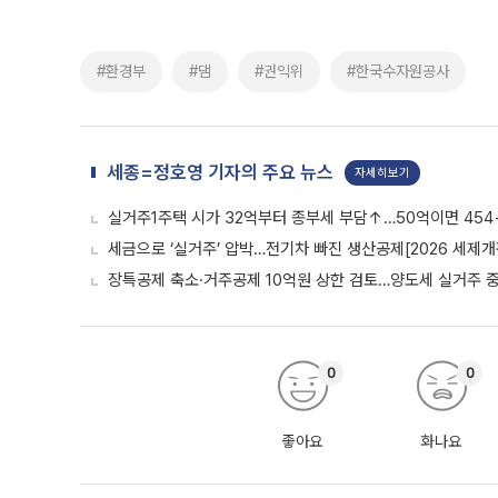
#환경부
#댐
#권익위
#한국수자원공사
세종=정호영 기자의 주요 뉴스
자세히보기
실거주1주택 시가 32억부터 종부세 부담↑…50억이면 454
세금으로 ‘실거주’ 압박…전기차 빠진 생산공제[2026 세제개
장특공제 축소·거주공제 10억원 상한 검토…양도세 실거주 
0
0
좋아요
화나요