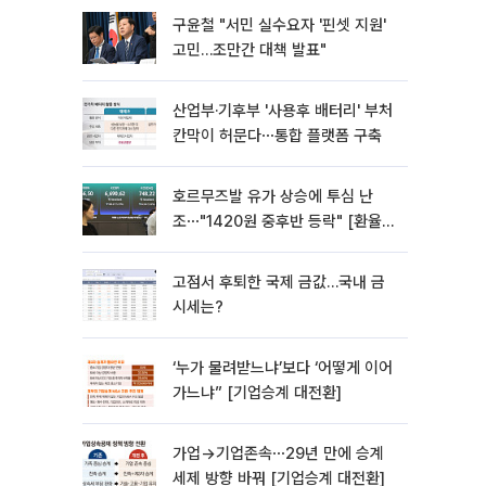
구윤철 "서민 실수요자 '핀셋 지원'
고민…조만간 대책 발표"
산업부·기후부 '사용후 배터리' 부처
칸막이 허문다⋯통합 플랫폼 구축
호르무즈발 유가 상승에 투심 난
조⋯"1420원 중후반 등락" [환율전
망]
고점서 후퇴한 국제 금값…국내 금
시세는?
‘누가 물려받느냐’보다 ‘어떻게 이어
가느냐” [기업승계 대전환]
가업→기업존속⋯29년 만에 승계
세제 방향 바꿔 [기업승계 대전환]