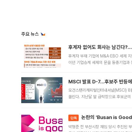
주요 뉴스
후계자 없어도 회사는 남긴다?…‘
후계자 부재 기업에 M&A·EBO 세제 
이던 기업승계 세제의 문을 동종기업과 
대신 M&A나 임직원 인수(EBO)를 통
늘
MSCI 발표 D-7…후보주 반등
모건스탠리캐피털인터내셔널(MSCI) 8
쏠린다. 지난달 말 급락장으로 후보군의
가능성과 지수 추종 자금 유입 기대가 
논란의 'Busan is Go
단독
박형준 전 부산시장 재임 당시 추진된 부산