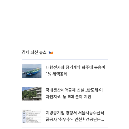
경제 최신 뉴스
내항선사와 장기계약 화주에 운송비
1% 세액공제
국내생산세액공제 신설...반도체·이
차전지·AI 등 6대 분야 지원
지방공기업 경평서 서울시농수산식
품공사 '취우수'⋯인천환경공단은
'낙제점'