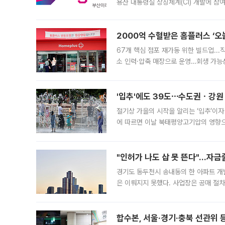
용산 대통령실 상징체계(CI) 개발에 참
도시브랜드 사업이 공개 이후 시민 공감
2000억 수혈받은 홈플러스 ‘오늘
67개 핵심 점포 재가동 위한 빌드업..
소 인력·압축 매장으로 운영…회생 가능성
영업을 시작한다. 핵심 점포 67개에는 
'입추'에도 39도⋯수도권ㆍ강원
절기상 가을의 시작을 알리는 ‘입추’이자
에 따르면 이날 북태평양고기압의 영향으
도, 낮 최고기온은 31~39도로, 전국
"인허가 나도 삽 못 뜬다"…자금
경기도 동두천시 송내동의 한 아파트 개
은 이뤄지지 못했다. 사업장은 공매 절차
3차 공매까지 진행됐으나 모두 유찰됐다.
후
합수본, 서울·경기·충북 선관위 등