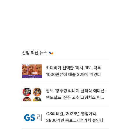
산업 최신 뉴스
카디비가 선택한 '미샤 BB'…틱톡
1000만뷰에 매출 329% 뛰었다
팔도 '왕뚜껑 리니지 클래식 에디션'·
맥도날드 '진주 고추 크림치즈 버거'
외[나왔다 신상]
GS리테일, 2028년 영업이익
3800억원 목표…기업가치 높인다