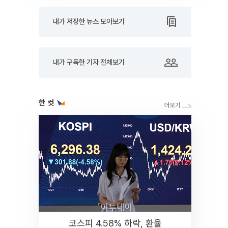
내가 저장한 뉴스 모아보기
내가 구독한 기자 전체보기
한 컷
코스피 4.58% 하락, 환율