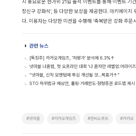
지 풍요로운 한가위 21일 출석 이벤트를 통해 이벤트 기간 
장신구 강화석’, 등 다양한 보상을 제공한다. 아키에이지 
다. 이용자는 다양한 미션을 수행해 ‘축복받은 강화 주문서’
관련 뉴스
[특징주] 카카오게임즈, ‘저평가’ 분석에 6.3%↑
넷마블 나혼렙, 첫 오프라인 대회 ‘나 혼자만 레벨업:어라이즈
“넷마블, 신작 모멘텀에 투심 개선될 것…목표가↑”
STO 하위법규 예상안, 풀링·거래한도·정형증권 로드맵 제시
#넷마블
#카카오게임즈
#엔씨소프트
#카카오