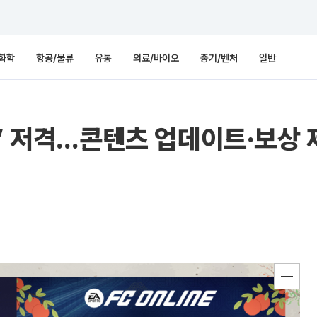
화학
항공/물류
유통
의료/바이오
중기/벤처
일반
심’ 저격…콘텐츠 업데이트·보상 