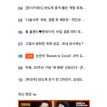
[증시키워드] 반도체 충격 뚫은 개별 호재...포스코퓨처엠·에코프로·한화솔루션 '눈길'
04
‘나솔사계’ 국화, 결별 후 재등장⋯첫인상 투표 휩쓸고 ‘인기녀’ 등극
05
톰 홀랜드♥젠데이아, 비밀 결혼 파티 포착⋯호텔 대관비만 9억
06
고점서 후퇴한 국제 금값…국내 금시세는?
07
논란의 'Busan is Good'…8억 도시브랜드, 용산 대통령실 CI 업체가 수행
08
단독
빅뱅, 20주년 기념 '새 뱅봉' 선보인다⋯콘서트 앞두고 팝업 개최
09
[특징주] 반도체 온기 탄 2차전지...삼성SDI, 장 초반 7% 넘게 껑충
10
최신 영상