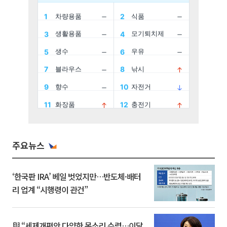
주요뉴스
‘한국판 IRA’ 베일 벗었지만…반도체·배터
리 업계 “시행령이 관건”
與 “세제개편안 다양한 목소리 수렴…이달