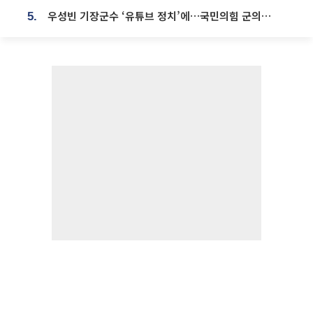
우성빈 기장군수 ‘유튜브 정치’에…국민의힘 군의원들 집단 반발
5.