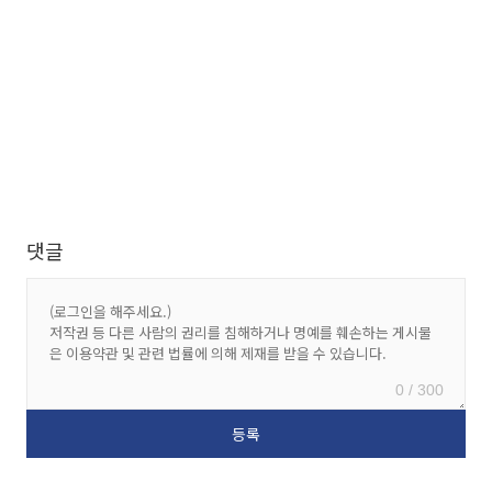
댓글
0 / 300