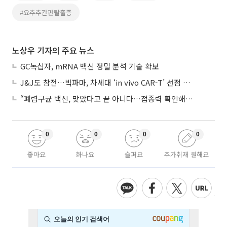
#요추추간판탈출증
노상우 기자의 주요 뉴스
GC녹십자, mRNA 백신 정밀 분석 기술 확보
J&J도 참전…빅파마, 차세대 ‘in vivo CAR-T’ 선점 경쟁 본격화
“폐렴구균 백신, 맞았다고 끝 아니다…접종력 확인해야”
0
0
0
0
좋아요
화나요
슬퍼요
추가취재 원해요