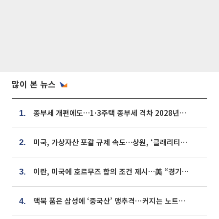
많이 본 뉴스
종부세 개편에도…1·3주택 종부세 격차 2028년부터 확대
1.
미국, 가상자산 포괄 규제 속도…상원, ‘클래리티법’ 9월 절차투표 추진
2.
이란, 미국에 호르무즈 합의 조건 제시…美 “경기 아직 안 끝나” [종합]
3.
맥북 품은 삼성에 ‘중국산’ 맹추격⋯커지는 노트북 OLED 시장
4.