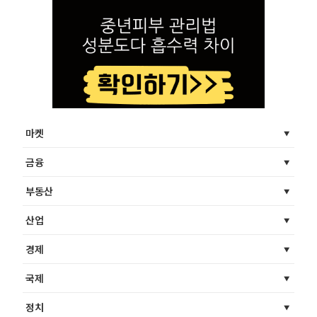
마켓
금융
부동산
산업
경제
국제
정치