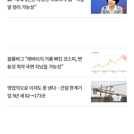
말 정리 가능성”
블룸버그 “레버리지 거품 빠진 코스피, 변
동성 최악 국면 지났을 가능성”
영업익으로 이자도 못 낸다…건설 한계기
업 5년 새 62→173곳