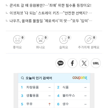
콘서트 갈 때 응원봉만?⋯'최애' 위한 필수품 등장이오!
이것저것 '다 되는' 스트레이 키즈⋯"안전한 선택지? 도전이 재밌죠"
나우즈, 올여름 물들일 '제로섹시'의 맛⋯"모두 '입덕'시킬 것"
0
0
0
0
좋아요
화나요
슬퍼요
추가취재 원해요