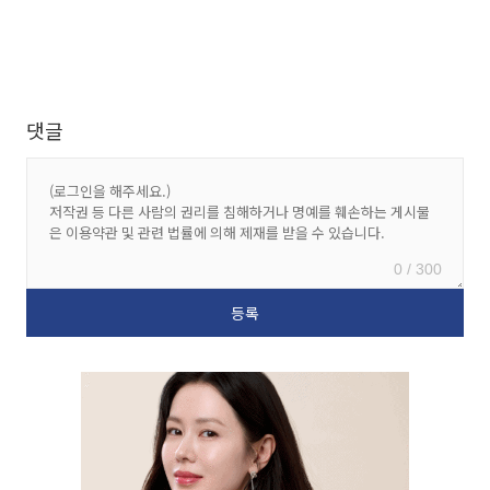
댓글
0 / 300