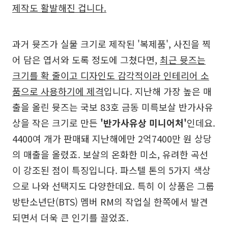
제작도 활발해진 겁니다.
과거 뮷즈가 실물 크기로 제작된 '복제품', 사진을 찍
어 담은 엽서와 도록 정도에 그쳤다면,
최근 뮷즈는
크기를 확 줄이고 디자인도 감각적이라 인테리어 소
품으로 사용하기에 제격
입니다. 지난해 가장 높은 매
출을 올린 뮷즈는 국보 83호 금동 미륵보살 반가사유
상을 작은 크기로 만든
'반가사유상 미니어처'
인데요.
4400여 개가 판매돼 지난해에만 2억7400만 원 상당
의 매출을 올렸죠. 보살의 온화한 미소, 유려한 곡선
이 강조된 점이 특징입니다. 파스텔 톤의 5가지 색상
으로 나와 선택지도 다양한데요. 특히 이 상품은 그룹
방탄소년단(BTS) 멤버 RM의 작업실 한쪽에서 발견
되면서 더욱 큰 인기를 끌었죠.