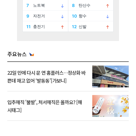
주요뉴스
22일 만에 다시 문 연 홈플러스…정상화 바
쁜데 재고 없어 ‘발동동’[가보니]
입추매직 '불발', 처서매직은 올까요? [해
시태그]