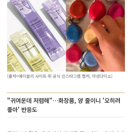
(출처=에이블리 사이트·퓌 공식 인스타그램 캡처, 아성다이소)
"귀여운데 저렴해"…화장품, 양 줄이니 '오히려
좋아' 반응도