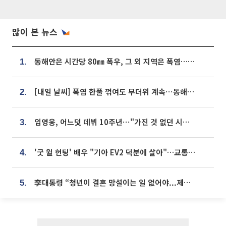
많이 본 뉴스
동해안은 시간당 80㎜ 폭우, 그 외 지역은 폭염…‘극과 극 날씨’
1.
[내일 날씨] 폭염 한풀 꺾여도 무더위 계속⋯동해안 이틀 연속 비
2.
임영웅, 어느덧 데뷔 10주년⋯"가진 것 없던 시절, 내 앞엔 20명의 팬뿐"
3.
'굿 윌 헌팅' 배우 "기아 EV2 덕분에 살아"…교통사고 후 안전성 극찬
4.
李대통령 “청년이 결혼 망설이는 일 없어야...제도상 불이익 조사”
5.