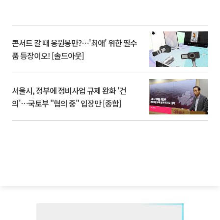
콘서트 갈 때 응원봉만?⋯'최애' 위한 필수
품 등장이오! [솔드아웃]
서울시, 정부에 정비사업 규제 완화 '건
의'⋯국토부 "협의 중" 입장만 [종합]