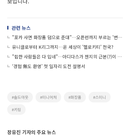
보입니다.
관련 뉴스
"포카 사면 화장품 덤으로 준대"…오픈런까지 부르는 '변우석 활용법'
유니클로부터 K리그까지…온 세상이 '헬로키티' 천국?
"힙한 사람들은 다 입네"…아디다스가 젠지의 근본(?)이 된 이유
‘경험 無도 환영’ 첫 일자리 도전 설명서
#솔드아웃
#미니어처
#화장품
#스미니
#키링
장유진 기자의 주요 뉴스