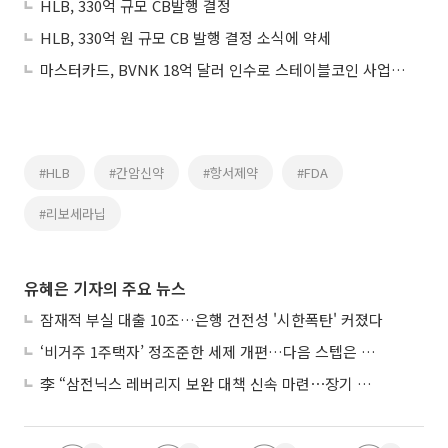
HLB, 330억 규모 CB발행 결정
HLB, 330억 원 규모 CB 발행 결정 소식에 약세
마스터카드, BVNK 18억 달러 인수로 스테이블코인 사업 본격 확장
#HLB
#간암신약
#항서제약
#FDA
#리보세라닙
유혜은 기자의 주요 뉴스
잠재적 부실 대출 10조…은행 건전성 '시한폭탄' 커졌다
‘비거주 1주택자’ 정조준한 세제 개편…다음 스텝은 금융 대책
李 “삼전닉스 레버리지 보완 대책 신속 마련⋯장기 채무 과감히 탕감”