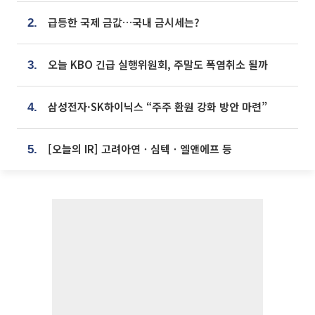
급등한 국제 금값…국내 금시세는?
2.
오늘 KBO 긴급 실행위원회, 주말도 폭염취소 될까
3.
삼성전자·SK하이닉스 “주주 환원 강화 방안 마련”
4.
[오늘의 IR] 고려아연ㆍ심텍ㆍ엘앤에프 등
5.