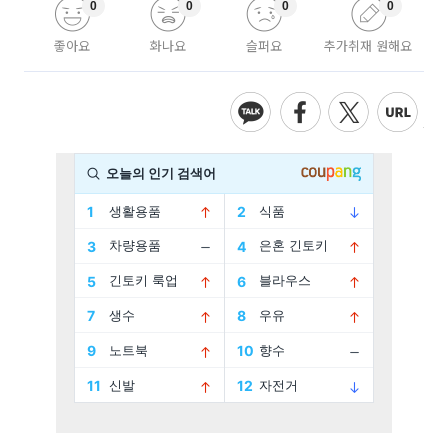
0
0
0
0
좋아요
화나요
슬퍼요
추가취재 원해요