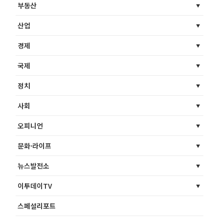
부동산
산업
경제
국제
정치
사회
오피니언
문화·라이프
뉴스발전소
이투데이TV
스페셜리포트