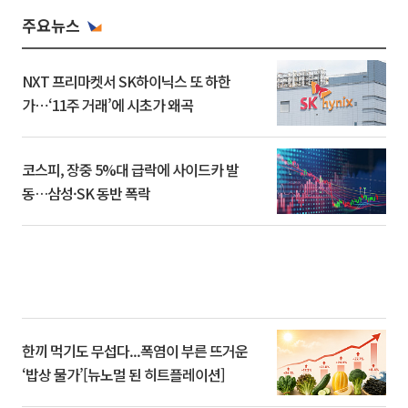
주요뉴스
NXT 프리마켓서 SK하이닉스 또 하한
가⋯‘11주 거래’에 시초가 왜곡
코스피, 장중 5%대 급락에 사이드카 발
동…삼성·SK 동반 폭락
한끼 먹기도 무섭다...폭염이 부른 뜨거운
‘밥상 물가’[뉴노멀 된 히트플레이션]