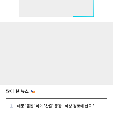
많이 본 뉴스
태풍 '돌핀' 이어 '찬홈' 등장…예상 경로에 한국 '한숨'
1.