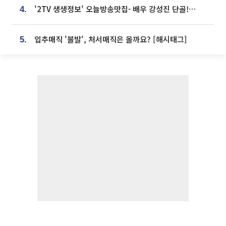
'2TV 생생정보' 오늘방송맛집- 배우 강성진 단골! 쌀국수ㆍ푸팟퐁 커리 맛집 '블○○○'
4.
입추매직 '불발', 처서매직은 올까요? [해시태그]
5.