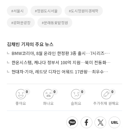
#서울시
#정원도시서울
#도시정원의경제학
#광화문광장
#문래동꽃밭정원
김채빈 기자의 주요 뉴스
BMW코리아, 8월 온라인 한정판 3종 출시…7시리즈·X7·M340i 투어링
한온시스템, 캐나다 정부서 100억 지원…북미 전동화 시장 가속
현대차·기아, 레드닷 디자인 어워드 17관왕…최우수상 2개 수상
0
0
0
0
좋아요
화나요
슬퍼요
추가취재 원해요