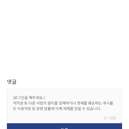
댓글
0 / 300