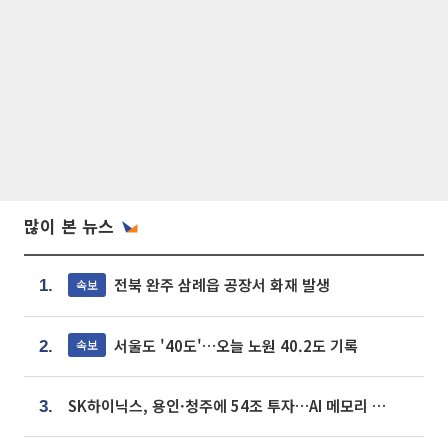
많이 본 뉴스
전북 완주 삼례읍 공장서 화재 발생
속보
1.
서울도 '40도'…오늘 노원 40.2도 기록
속보
2.
SK하이닉스, 용인·청주에 54조 투자…AI 메모리 생산기지 키운다
3.