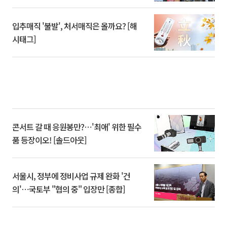
입추매직 '불발', 처서매직은 올까요? [해
시태그]
콘서트 갈 때 응원봉만?⋯'최애' 위한 필수
품 등장이오! [솔드아웃]
서울시, 정부에 정비사업 규제 완화 '건
의'⋯국토부 "협의 중" 입장만 [종합]