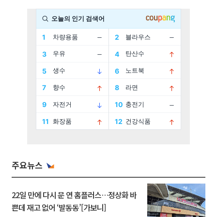
주요뉴스
22일 만에 다시 문 연 홈플러스…정상화 바
쁜데 재고 없어 ‘발동동’[가보니]