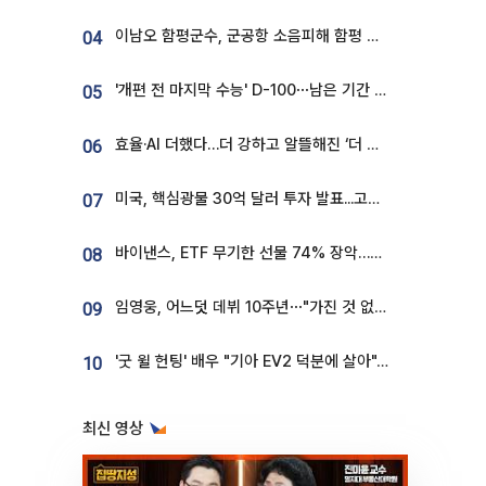
이남오 함평군수, 군공항 소음피해 함평 보상 요구
04
'개편 전 마지막 수능' D-100⋯남은 기간 성적 올릴 전략은
05
효율·AI 더했다…더 강하고 알뜰해진 ‘더 뉴 그랜저 하이브리드’ [ET의 모빌리티]
06
미국, 핵심광물 30억 달러 투자 발표...고려아연 대미투자 언급
07
바이낸스, ETF 무기한 선물 74% 장악…한국 레버리지 ETF 거래 급증 [e가상자산]
08
임영웅, 어느덧 데뷔 10주년⋯"가진 것 없던 시절, 내 앞엔 20명의 팬뿐"
09
'굿 윌 헌팅' 배우 "기아 EV2 덕분에 살아"…교통사고 후 안전성 극찬
10
최신 영상