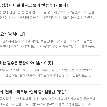
…정상화 바쁜데 재고 없어 ‘발동동’[가보니]
준비 신선식품 등 순차 입고…13일 정식 개장 목표 22일 만에 다시 문을
오전부터 직원들은 비어 있는 진열대를 채우느라 바쁘게 움직였다. 계란과
리를 잡기 시작했지만, 매장 곳곳엔 여전히 텅 빈 매대가 먼저 눈에 들어왔
까요? [해시태그]
’의 단계까지 온 지독하고 지독한 폭염입니다. 낮 기온이 37~39도를 찍는 극
 선선하게 느껴질 지경인데요. 이번 폭염의 중심은 처음 영남을 비롯한 동쪽
 북서풍이 산맥을 넘어 영남 쪽으로 내려오면서 뜨겁고 건조해졌는데요.
 위한 필수품 등장이오! [솔드아웃]
합니다. 자신의 취향, 가치관과 유사하거나 인기 있는 인물 혹은 콘텐츠를
'가 자리 잡은 오늘, 잘파세대(Z세대와 알파세대의 합성어)의 눈길이 쏠린 곳은
리는 공연장. 응원봉만큼이나 눈에 띄는 게 있습니다. 공연이 시작되기
 '건의'⋯국토부 "협의 중" 입장만 [종합]
급 부족 원인진단 및 대책 관련 브리핑 서울시가 재개발·재건축을 통한 주택
비사업으로 인한 '이주 대란' 우려와 정부와의 정책 엇박자 논란에 대해 정