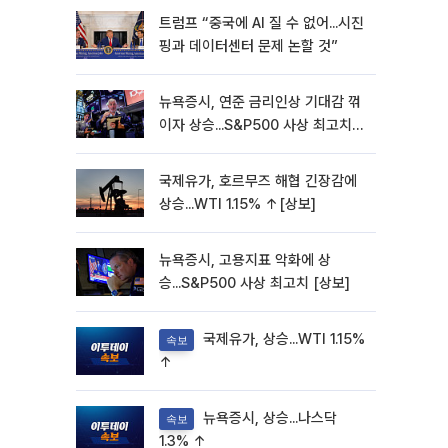
트럼프 “중국에 AI 질 수 없어...시진
핑과 데이터센터 문제 논할 것”
뉴욕증시, 연준 금리인상 기대감 꺾
이자 상승...S&P500 사상 최고치
[종합]
국제유가, 호르무즈 해협 긴장감에
상승...WTI 1.15% ↑[상보]
뉴욕증시, 고용지표 악화에 상
승...S&P500 사상 최고치 [상보]
국제유가, 상승...WTI 1.15%
속보
↑
뉴욕증시, 상승...나스닥
속보
1.3% ↑