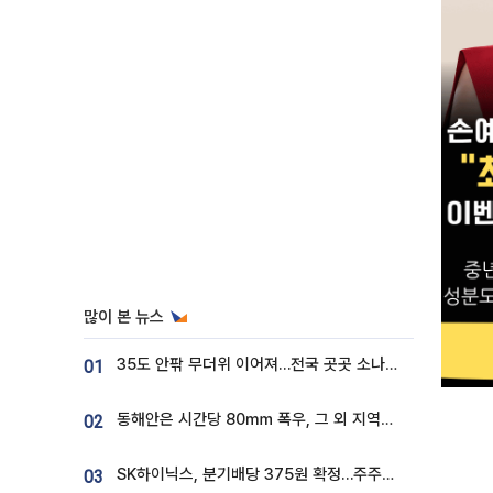
많이 본 뉴스
35도 안팎 무더위 이어져…전국 곳곳 소나기 [오늘 날씨]
01
동해안은 시간당 80㎜ 폭우, 그 외 지역은 폭염…‘극과 극 날씨’
02
SK하이닉스, 분기배당 375원 확정…주주환원책 9월로 앞당겨 발표
03