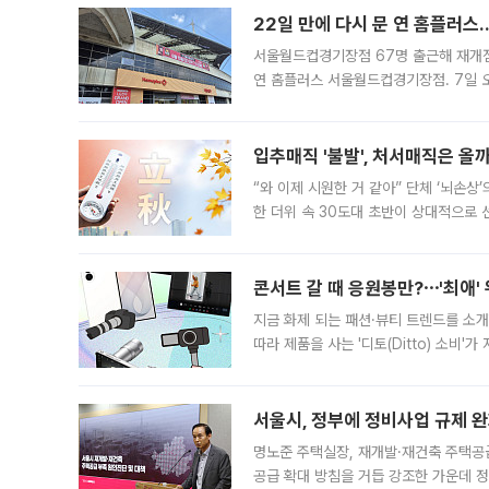
22일 만에 다시 문 연 홈플러스
서울월드컵경기장점 67명 출근해 재개점 
연 홈플러스 서울월드컵경기장점. 7일 
우유, 과일 같은 신선식품이 차근차근 자
입추매직 '불발', 처서매직은 올
“와 이제 시원한 거 같아” 단체 ‘뇌손상
한 더위 속 30도대 초반이 상대적으로
지역에 있었습니다. 7월 말에는 서풍과
콘서트 갈 때 응원봉만?⋯'최애'
지금 화제 되는 패션·뷰티 트렌드를 소개
따라 제품을 사는 '디토(Ditto) 소비
어디일까요? 아이돌 콘서트 시작을 기다
서울시, 정부에 정비사업 규제 완화
명노준 주택실장, 재개발·재건축 주택공
공급 확대 방침을 거듭 강조한 가운데 정