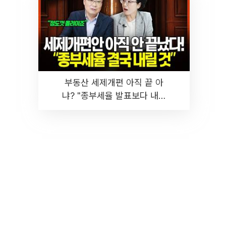
부동산 세제개편 아직 끝 아
냐? "종부세율 발표보다 내릴
것" 장기거주·양도세 전망 I 집
땅지성 I 김인만, 진미윤