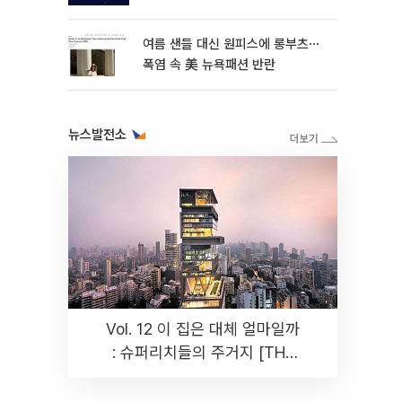
여름 샌들 대신 원피스에 롱부츠⋯
폭염 속 美 뉴욕패션 반란
뉴스발전소
Vol. 12 이 집은 대체 얼마일까
: 슈퍼리치들의 주거지 [THE
RARE]