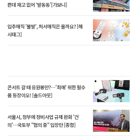
쁜데 재고 없어 ‘발동동’[가보니]
입추매직 '불발', 처서매직은 올까요? [해
시태그]
콘서트 갈 때 응원봉만?⋯'최애' 위한 필수
품 등장이오! [솔드아웃]
서울시, 정부에 정비사업 규제 완화 '건
의'⋯국토부 "협의 중" 입장만 [종합]