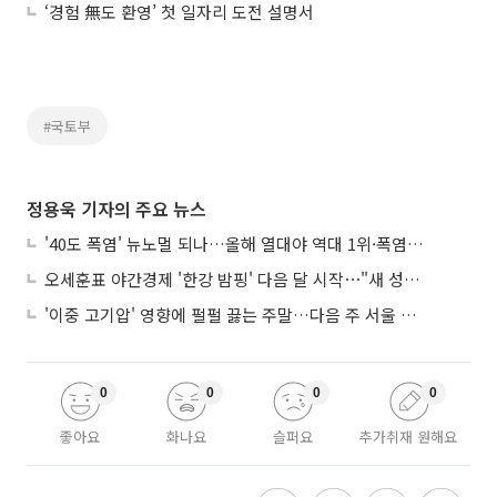
‘경험 無도 환영’ 첫 일자리 도전 설명서
#국토부
정용욱 기자의 주요 뉴스
'40도 폭염' 뉴노멀 되나…올해 열대야 역대 1위·폭염일수 평년 3배 넘어
오세훈표 야간경제 '한강 밤핑' 다음 달 시작⋯"새 성장동력 만들 것"
'이중 고기압' 영향에 펄펄 끓는 주말…다음 주 서울 포함 서쪽이 더 덥다
0
0
0
0
좋아요
화나요
슬퍼요
추가취재 원해요