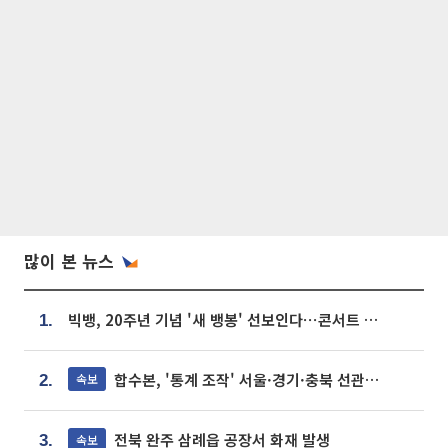
많이 본 뉴스
빅뱅, 20주년 기념 '새 뱅봉' 선보인다⋯콘서트 앞두고 팝업 개최
1.
합수본, '통계 조작' 서울·경기·충북 선관위 등 추가 압수수색
속보
2.
전북 완주 삼례읍 공장서 화재 발생
속보
3.